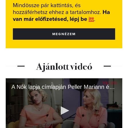
Mindössze pár kattintás, és
hozzáférhetsz ehhez a tartalomhoz.
Ha
van már előfizetésed, lépj be
itt
.
MEGNÉZEM
Ajánlott videó
A Nők lapja címlapján Peller Mariann és Anna!