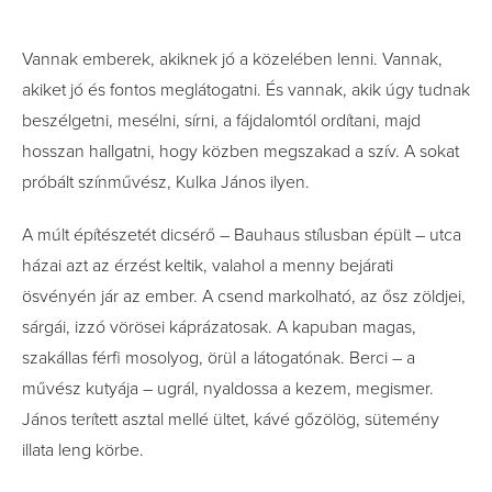
Vannak emberek, akiknek jó a közelében lenni. Vannak,
akiket jó és fontos meglátogatni. És vannak, akik úgy tudnak
beszélgetni, mesélni, sírni, a fájdalomtól ordítani, majd
hosszan hallgatni, hogy közben megszakad a szív. A sokat
próbált színművész, Kulka János ilyen.
A múlt építészetét dicsérő – Bauhaus stílusban épült – utca
házai azt az érzést keltik, valahol a menny bejárati
ösvényén jár az ember. A csend markolható, az ősz zöldjei,
sárgái, izzó vörösei káprázatosak. A kapuban magas,
szakállas férfi mosolyog, örül a látogatónak. Berci – a
művész kutyája – ugrál, nyaldossa a kezem, megismer.
János terített asztal mellé ültet, kávé gőzölög, sütemény
illata leng körbe.