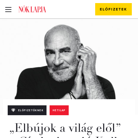
ELŐFIZETEK
ELŐFIZETŐKNEK
HETILAP
„Elbújok a világ elől”