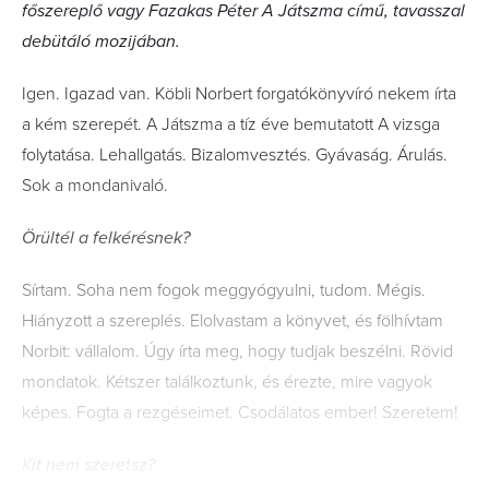
főszereplő vagy Fazakas Péter A Játszma című, tavasszal
debütáló mozijában.
Igen. Igazad van. Köbli Norbert forgatókönyvíró nekem írta
a kém szerepét. A Játszma a tíz éve bemutatott A vizsga
folytatása. Lehallgatás. Bizalomvesztés. Gyávaság. Árulás.
Sok a mondanivaló.
Örültél a felkérésnek?
Sírtam. Soha nem fogok meggyógyulni, tudom. Mégis.
Hiányzott a szereplés. Elolvastam a könyvet, és fölhívtam
Norbit: vállalom. Úgy írta meg, hogy tudjak beszélni. Rövid
mondatok. Kétszer találkoztunk, és érezte, mire vagyok
képes. Fogta a rezgéseimet. Csodálatos ember! Szeretem!
K
it nem szeretsz?