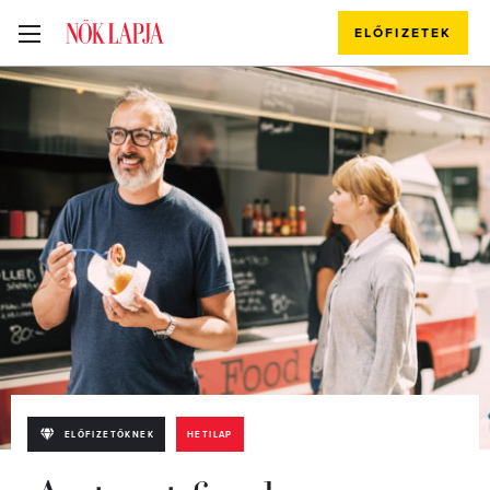
ELŐFIZETEK
ELŐFIZETŐKNEK
HETILAP