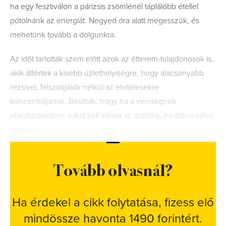
ha egy fesztiválon a párizsis zsömlénél táplálóbb étellel
pótolnánk az energiát. Negyed óra alatt megesszük, és
mehetünk tovább a dolgunkra.
Az időt tartották szem előtt azok az étterem-tulajdonosok is,
akik áttértek a kisebb üzlethelyiségre, hogy alacsonyabb
rezsivel, felszolgálók nélkül az elvitelesekre
koncentráljanak. Belátták, hogy ha a vendégnek
ebédszünetben sokat kell várnia az asztalra, inkább máshol
fogyaszt.
Tovább olvasnál?
Ha érdekel a cikk folytatása, fizess elő
mindössze havonta 1490 forintért.