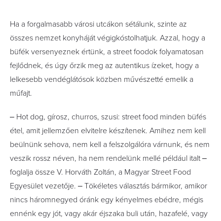
Ha a forgalmasabb városi utcákon sétálunk, szinte az
összes nemzet konyháját végigkóstolhatjuk. Azzal, hogy a
büfék versenyeznek értünk, a street foodok folyamatosan
fejlődnek, és úgy őrzik meg az autentikus ízeket, hogy a
lelkesebb vendéglátósok közben művészetté emelik a
műfajt.
‒ Hot dog, gírosz, churros, szusi: street food minden büfés
étel, amit jellemzően elvitelre készítenek. Amihez nem kell
beülnünk sehova, nem kell a felszolgálóra várnunk, és nem
veszik rossz néven, ha nem rendelünk mellé például italt ‒
foglalja össze V. Horváth Zoltán, a Magyar Street Food
Egyesület vezetője. ‒ Tökéletes választás bármikor, amikor
nincs háromnegyed óránk egy kényelmes ebédre, mégis
ennénk egy jót, vagy akár éjszaka buli után, hazafelé, vagy