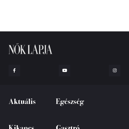
Aktuális
Egészség
Kikapcs
Gasztró