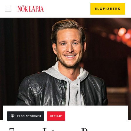
ELŐFIZETEK
ELŐFIZETŐKNEK
HETILAP