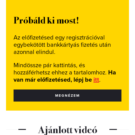
Próbáld ki most!
Az előfizetésed egy regisztrációval
egybekötött bankkártyás fizetés után
azonnal elindul.
Mindössze pár kattintás, és
hozzáférhetsz ehhez a tartalomhoz.
Ha
van már előfizetésed, lépj be
itt
.
MEGNÉZEM
Ajánlott videó