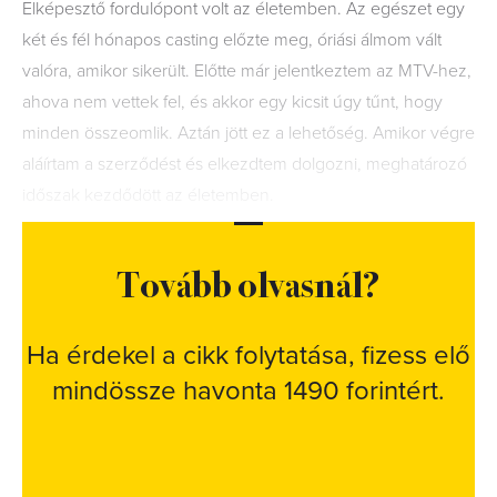
Elképesztő fordulópont volt az életemben. Az egészet egy
két és fél hónapos casting előzte meg, óriási álmom vált
valóra, amikor sikerült. Előtte már jelentkeztem az MTV-hez,
ahova nem vettek fel, és akkor egy kicsit úgy tűnt, hogy
minden összeomlik. Aztán jött ez a lehetőség. Amikor végre
aláírtam a szerződést és elkezdtem dolgozni, meghatározó
időszak kezdődött az életemben.
Tovább olvasnál?
Ha érdekel a cikk folytatása, fizess elő
mindössze havonta 1490 forintért.