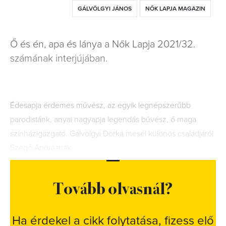
GÁLVÖLGYI JÁNOS
NŐK LAPJA MAGAZIN
Ő és én, apa és lánya a Nők Lapja 2021/32.
számának interjújában.
Édesapja érdemes művész, az egyik legnépszerűbb
parodistánk, anyai nagyapja legendás bűvész, ő maga
színházigazgató. Gálvölgyi Dorka mesél különös családjáról
Szegő Andrásnak.
Tovább olvasnál?
Ha érdekel a cikk folytatása, fizess elő