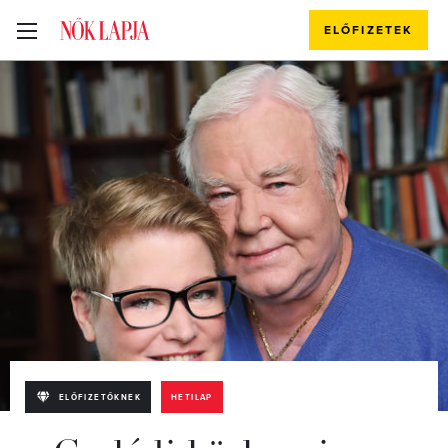
ELŐFIZETEK
ELŐFIZETŐKNEK
HETILAP