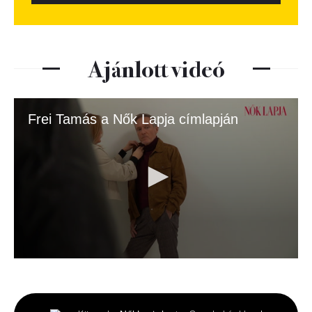
Ajánlott videó
Frei Tamás a Nők Lapja címlapján
0
seconds
of
2
minutes,