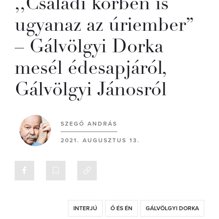
,,Családi körben is
ugyanaz az úriember”
– Gálvölgyi Dorka
mesél édesapjáról,
Gálvölgyi Jánosról
SZEGŐ ANDRÁS
2021. AUGUSZTUS 13.
INTERJÚ
Ő ÉS ÉN
GÁLVÖLGYI DORKA