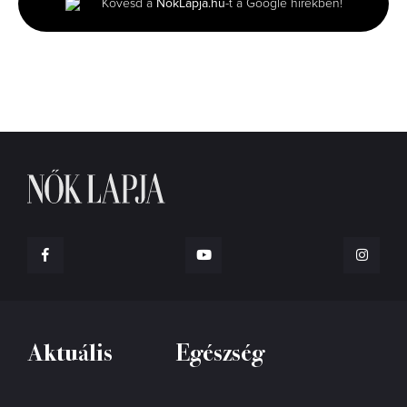
Kövesd a
NőkLapja.hu
-t a Google hírekben!
53
seconds
Aktuális
Egészség