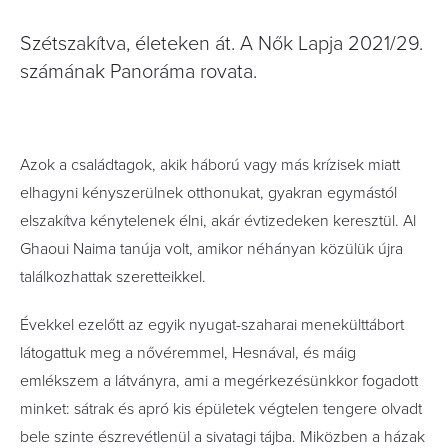
Szétszakítva, életeken át. A Nők Lapja 2021/29.
számának Panoráma rovata.
Azok a családtagok, akik háború vagy más krízisek miatt
elhagyni kényszerülnek otthonukat, gyakran egymástól
elszakítva kénytelenek élni, akár évtizedeken keresztül. Al
Ghaoui Naima tanúja volt, amikor néhányan közülük újra
találkozhattak szeretteikkel.
Évekkel ezelőtt az egyik nyugat-szaharai menekülttábort
látogattuk meg a nővéremmel, Hesnával, és máig
emlékszem a látványra, ami a megérkezésünkkor fogadott
minket: sátrak és apró kis épületek végtelen tengere olvadt
bele szinte észrevétlenül a sivatagi tájba. Miközben a házak