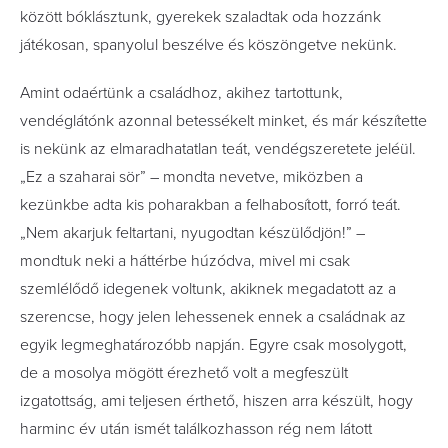
között bóklásztunk, gyerekek szaladtak oda hozzánk
játékosan, spanyolul beszélve és köszöngetve nekünk.
Amint odaértünk a családhoz, akihez tartottunk,
vendéglátónk azonnal betessékelt minket, és már készítette
is nekünk az elmaradhatatlan teát, vendégszeretete jeléül.
„Ez a szaharai sör” – mondta nevetve, miközben a
kezünkbe adta kis poharakban a felhabosított, forró teát.
„Nem akarjuk feltartani, nyugodtan készülődjön!” –
mondtuk neki a háttérbe húzódva, mivel mi csak
szemlélődő idegenek voltunk, akiknek megadatott az a
szerencse, hogy jelen lehessenek ennek a családnak az
egyik legmeghatározóbb napján. Egyre csak mosolygott,
de a mosolya mögött érezhető volt a megfeszült
izgatottság, ami teljesen érthető, hiszen arra készült, hogy
harminc év után ismét találkozhasson rég nem látott