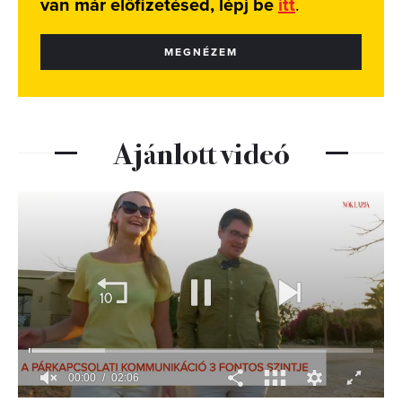
van már előfizetésed, lépj be
itt
.
MEGNÉZEM
Ajánlott videó
00:01
02:06