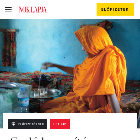
ELŐFIZETEK
ELŐFIZETŐKNEK
HETILAP