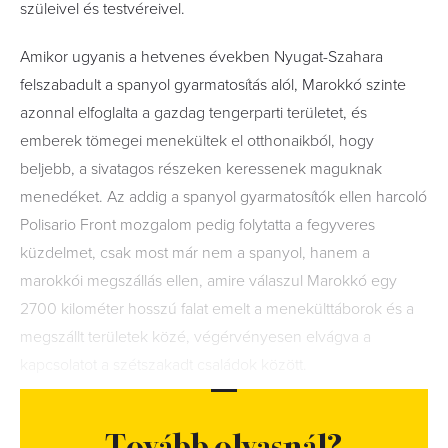
szüleivel és testvéreivel.
Amikor ugyanis a hetvenes években Nyugat-Szahara
felszabadult a spanyol gyarmatosítás alól, Marokkó szinte
azonnal elfoglalta a gazdag tengerparti területet, és
emberek tömegei menekültek el otthonaikból, hogy
beljebb, a sivatagos részeken keressenek maguknak
menedéket. Az addig a spanyol gyarmatosítók ellen harcoló
Polisario Front mozgalom pedig folytatta a fegyveres
küzdelmet, csak most már nem a spanyol, hanem a
marokkói megszállás ellen, amire válaszul Marokkó egy
2700 kilométer hosszú falat emelt a menekülttáborok és a
megszállt területek közé, végérvényesen elvágva a
kapcsolatot a szétszakadt családok között.
Tovább olvasnál?