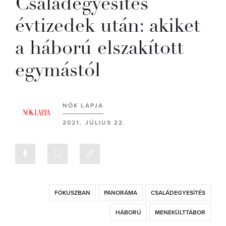
Családegyesítés
évtizedek után: akiket
a háború elszakított
egymástól
NŐK LAPJA
2021. JÚLIUS 22.
FÓKUSZBAN
PANORÁMA
CSALÁDEGYESÍTÉS
HÁBORÚ
MENEKÜLTTÁBOR