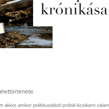
krónikása
élettörténete.
or, amikor politikusokból próbál kicsikarni valami