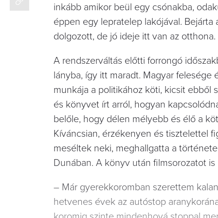
inkább amikor beül egy csónakba, odaku
éppen egy lepratelep lakójával. Bejárta a
dolgozott, de jó ideje itt van az otthon
A rendszerváltás előtti forrongó idősza
lányba, így itt maradt. Magyar felesége 
munkája a politikához köti, kicsit ebből
és könyvet írt arról, hogyan kapcsolódn
belőle, hogy délen mélyebb és élő a kö
Kíváncsian, érzékenyen és tisztelettel 
meséltek neki, meghallgatta a történetei
Dunában. A könyv után filmsorozatot is k
– Már gyerekkoromban szerettem kaland
hetvenes évek az autóstop aranykorána
koromig szinte mindenhová stoppal men