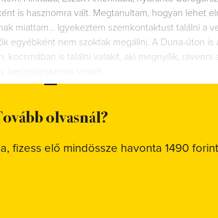
ként is hasznomra vált. Megtanultam, hogyan lehet el
anak miattam… Igyekeztem szemkontaktust találni a v
ők egyébként nem szoktak megállni. A Duna-úton is 
kocsmában is találni valakit, aki megnyílik, rávenni 
gy beszélgessenek velem.
ovább olvasnál?
sa, fizess elő mindössze havonta 1490 forint