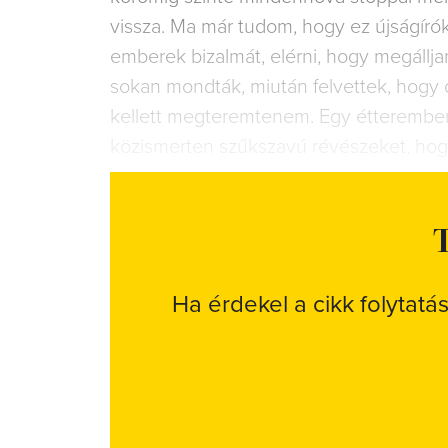
vissza. Ma már tudom, hogy ez újságíró
emberek bizalmát, elérni, hogy megállj
sokan mondták, miután felvettek, hogy 
kellett megteremtenem. Egy étteremben, 
közismerten szűkszavú révészeket, ho
T
Ha érdekel a cikk folytatá