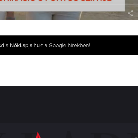
sd a
NőkLapja.hu
-t a Google hírekben!