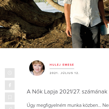
HULEJ EMESE
2021. JÚLIUS 12.
A Nők Lapja 2021/27. számának 
Úgy megfigyelném munka közben… Nem akk