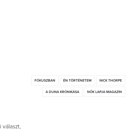
FÓKUSZBAN
ÉN TÖRTÉNETEM
NICK THORPE
A DUNA KRÓNIKÁSA
NŐK LAPJA MAGAZIN
 választ,