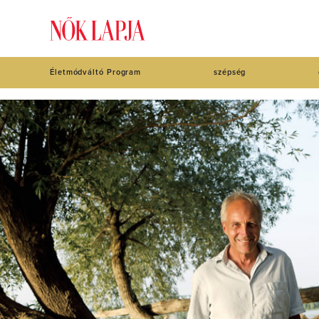
Életmódváltó Program
szépség