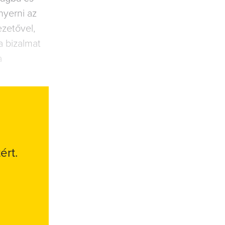
nyerni az
ezetővel,
a bizalmat
a
ért.