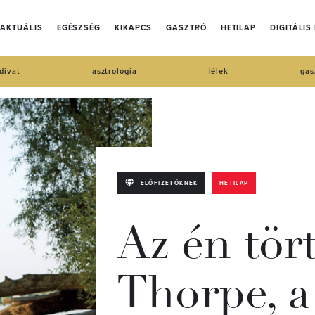
AKTUÁLIS
EGÉSZSÉG
KIKAPCS
GASZTRÓ
HETILAP
DIGITÁLIS
divat
asztrológia
lélek
gas
ELŐFIZETŐKNEK
HETILAP
Az én tör
Thorpe, 