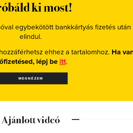
óbáld ki most!
ióval egybekötött bankkártyás fizetés után
elindul.
 hozzáférhetsz ehhez a tartalomhoz.
Ha va
lőfizetésed, lépj be
itt
.
MEGNÉZEM
Ajánlott videó