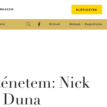
 MAGAZIN
ELŐFIZETEK
ztró
Hírlevél
Belépek
Regisztrálok
ténetem: Nick
a Duna