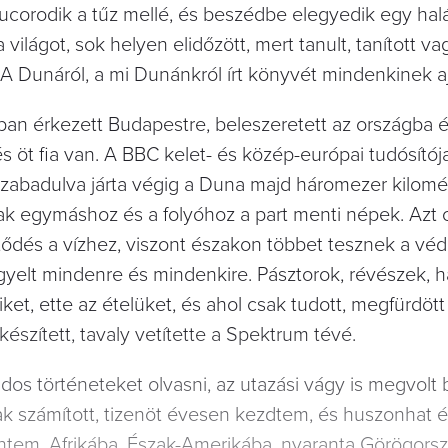
corodik a tűz mellé, és beszédbe elegyedik egy hal
 világot, sok helyen elidőzött, mert tanult, tanított va
a. A Dunáról, a mi Dunánkról írt könyvét mindenkinek 
kban érkezett Budapestre, beleszeretett az országba 
és öt fia van. A BBC kelet- és közép-európai tudósító
 szabadulva járta végig a Duna majd háromezer kilomét
ak egymáshoz és a folyóhoz a part menti népek. Azt 
tődés a vízhez, viszont északon többet tesznek a véd
figyelt mindenre és mindenkire. Pásztorok, révészek, 
ket, ette az ételüket, és ahol csak tudott, megfürdött
észített, tavaly vetítette a Spektrum tévé.
os történeteket olvasni, az utazási vágy is megvolt
k számított, tizenöt évesen kezdtem, és huszonhat 
tem. Afrikába, Észak-Amerikába, nyaranta Görögors