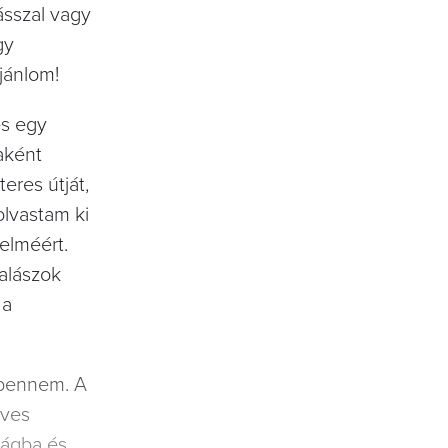
ásszal vagy
gy
ajánlom!
és egy
jaként
eres útját,
olvastam ki
elméért.
halászok
 a
 bennem. A
éves
zágba és