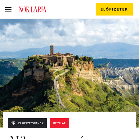
ELŐFIZETEK
ELŐFIZETŐKNEK
HETILAP