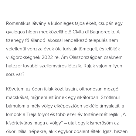
Romantikus látvány a különleges tájba ékelt, csupán egy
gyalogos hídon megközelíthető Civita di Bagnoregio. A
tizenegy fő állandó lakossal rendelkező település nem
véletlenül vonzza évek óta turisták tömegeit, és jelölték
világörökségnek 2022-re. Ám Olaszországban csaknem
hatezer további szellemváros létezik. Rájuk vajon milyen
sors vár?
Követem az ódon falak közt lustán, otthonosan mozgó
macskákat, mígnem eltűnnek egy sikátorban. Szótlanul
bámulom a mély völgy elképesztően sokféle árnyalatát, a
lombok a Treja folyót és több ezer év történelmét rejtik. „A
kísértetváros maga a völgy” – utalt egyik ismerősöm az
ókori itáliai népekre, akik egykor odalent éltek. Igaz, hiszen