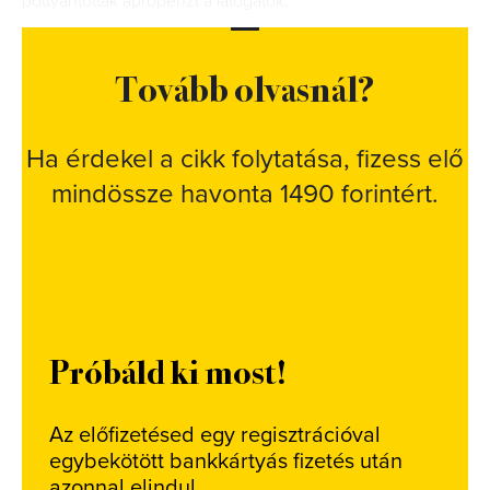
pottyantottak aprópénzt a látogatók.
Tovább olvasnál?
Ha érdekel a cikk folytatása, fizess elő
mindössze havonta 1490 forintért.
Próbáld ki most!
Az előfizetésed egy regisztrációval
egybekötött bankkártyás fizetés után
azonnal elindul.