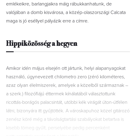
emlékeikre, barlangjaikra máig rábukkanhatunk, de
valójában a domb kisvárosa, a közép-olaszországi Calcata
maga is jó eséllyel pályázik erre a címre.
Hippiközösség a hegyen
Amikor idén május elsején ott jártunk, helyi alapanyagokat
használó, úgynevezett chilometro zero (zéró kilométeres,
azaz olyan élelmiszerek, amelyek a közelből származnak –
a szerk.) filozófiájú éttermek kínálatából választottunk
ricottás-borágós palacsintát, utóbbi kék virágát úton-útfélen
látni, bizonyára itt gyűjtötték. A városkapuhoz közel gitározó
zenész köré még a távolságtartási szabályokat betartva is
kisebb tömeg gyűlt, perselyébe pedig percenként