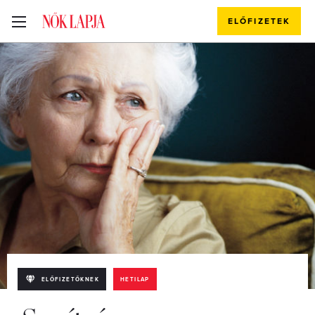
ELŐFIZETEK
ELŐFIZETŐKNEK
HETILAP