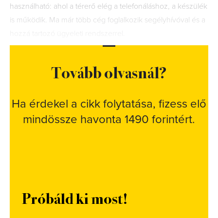
használható: ahol a térerő elég a telefonáláshoz, a készülék
is működik. Ma már több cég foglalkozik segélyhívóval és a
hozzá tartozó ügyeleti rendszerrel.
Tovább olvasnál?
Ha érdekel a cikk folytatása, fizess elő
mindössze havonta 1490 forintért.
Próbáld ki most!