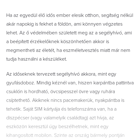
Ha az egyedül élő idős ember elesik otthon, segítség nélkül
akár napokig is fekhet a földön, ami könnyen végzetes
lehet. Az ő védelmében született meg az a segélyhívó, ami
a beépített érzékelőknek köszönhetően akkor is
megmentheti az életét, ha eszméletvesztés miatt már nem
tudja használni a készüléket.
Az időseknek tervezett segélyhívó akkora, mint egy
gyufásdoboz. Mindig kéznél van, hiszen karpántba pattintva
csuklón is hordható, övcsipesszel övre vagy ruhára
csíptethető. Akiknek nincs pacemakerük, nyakpántba is
tehetik. Saját SIM kártyája és telefonszáma van, ha a
diszpécser (vagy valamelyik családtag) azt hívja, az
eszközön keresztül úgy beszélhetnek, mint egy
kihangosított mobilon. Szinte az ország bármely pontján