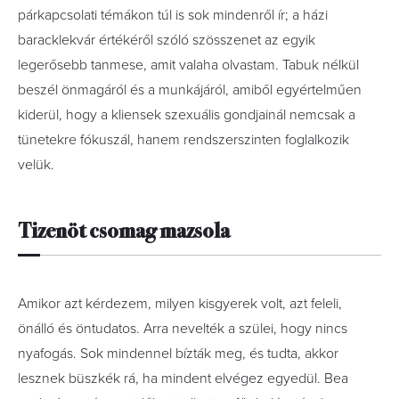
párkapcsolati témákon túl is sok mindenről ír; a házi
baracklekvár értékéről szóló szösszenet az egyik
legerősebb tanmese, amit valaha olvastam. Tabuk nélkül
beszél önmagáról és a munkájáról, amiből egyértelműen
kiderül, hogy a kliensek szexuális gondjainál nemcsak a
tünetekre fókuszál, hanem rendszerszinten foglalkozik
velük.
Tizenöt csomag mazsola
Amikor azt kérdezem, milyen kisgyerek volt, azt feleli,
önálló és öntudatos. Arra nevelték a szülei, hogy nincs
nyafogás. Sok mindennel bízták meg, és tudta, akkor
lesznek büszkék rá, ha mindent elvégez egyedül. Bea