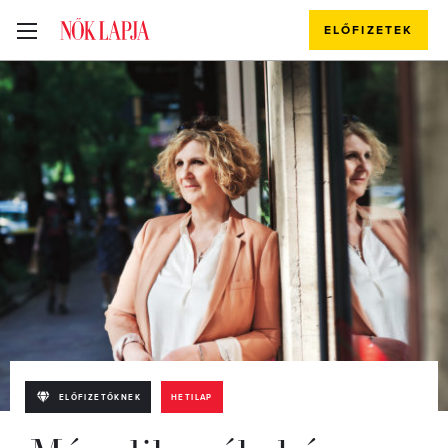
ELŐFIZETEK
ELŐFIZETŐKNEK
HETILAP