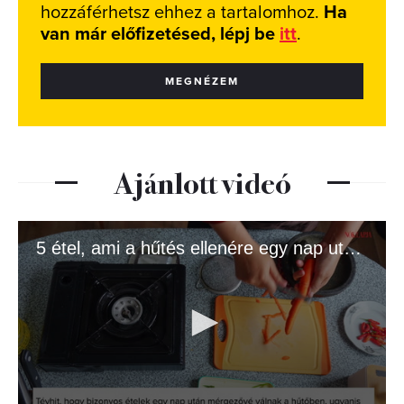
hozzáférhetsz ehhez a tartalomhoz.
Ha
van már előfizetésed, lépj be
itt
.
MEGNÉZEM
Ajánlott videó
5 étel, ami a hűtés ellenére egy nap után is ételmérgezést okozhat