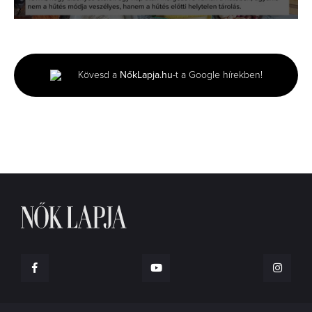
0
seconds
of
1
minute,
Kövesd a
NőkLapja.hu
-t a Google hírekben!
20
seconds