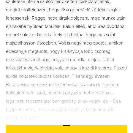
születése után a szülők mindketten főiskolára jártak,
megküzdöttek azért, hogy első generációs értelmiségiek
lehessenek. Reggel hatra jártak dolgozni, majd munka után
éjszakába nyúlóan tanultak. Falun éltek, ahol Bea óvodába
menet sokszor betért a helyi kis boltba, hogy mazsolát
majszolhasson útközben. Volt is nagy meglepetés, amikor
édesanyja megtudta, hogy kislánykája több csomag
mazsolát vásárolt úgy, hogy azt mondta, majd a szülei
kifizetik! A vidék jó világ volt, ahogy a közeli kisváros, Pásztó
is, ide költöztek iskolás korában. Tizennégy évesen
Budapestre került számítástechnikai szakközépiskolába,
kollégiumban lakott, havonta egyszer mehetett haza.
Izgalmas, tapasztalatokban gazdag évek voltak, és – Bea
biztos benne -, ez is hozzájárult ahhoz, hogy autonóm
felnőtt vált belőle.