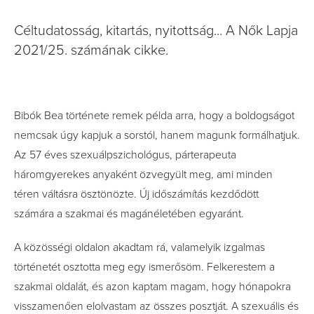
Céltudatosság, kitartás, nyitottság... A Nők Lapja
2021/25. számának cikke.
Bibók Bea története remek példa arra, hogy a boldogságot
nemcsak úgy kapjuk a sorstól, hanem magunk formálhatjuk.
Az 57 éves szexuálpszichológus, párterapeuta
háromgyerekes anyaként özvegyült meg, ami minden
téren váltásra ösztönözte. Új időszámítás kezdődött
számára a szakmai és magánéletében egyaránt.
A közösségi oldalon akadtam rá, valamelyik izgalmas
történetét osztotta meg egy ismerősöm. Felkerestem a
szakmai oldalát, és azon kaptam magam, hogy hónapokra
visszamenően elolvastam az összes posztját. A szexuális és