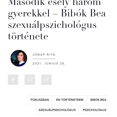
Második esély három
gyerekkel – Bibók Bea
szexuálpszichológus
története
JÓNAP RITA
2021. JÚNIUS 25.
FÓKUSZBAN
ÉN TÖRTÉNETEEM
BIBÓK BEA
SZEXUÁLPSZICHOLÓGUS
PSZICHOLÓGUS