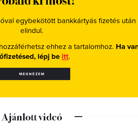
ióval egybekötött bankkártyás fizetés után
elindul.
 hozzáférhetsz ehhez a tartalomhoz.
Ha va
lőfizetésed, lépj be
itt
.
MEGNÉZEM
Ajánlott videó