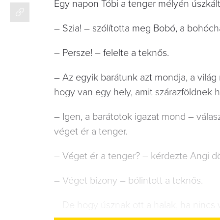
Egy napon Tóbi a tenger mélyén úszkált, a
– Szia! – szólította meg Bobó, a bohóch
– Persze! – felelte a teknős.
– Az egyik barátunk azt mondja, a világ 
hogy van egy hely, amit szárazföldnek h
– Igen, a barátotok igazat mond – válasz
véget ér a tenger.
– Véget ér a tenger? – kérdezte Angi 
– Véget bizony – bólintott a teknős.
– De hogy úsznak ott a halak, ha nincs 