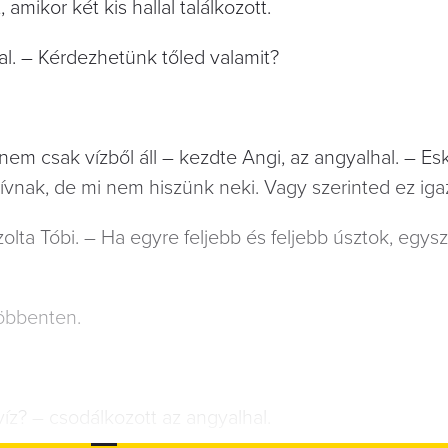
mikor két kis hallal találkozott.
al. – Kérdezhetünk tőled valamit?
nem csak vízből áll – kezdte Angi, az angyalhal. – Es
ívnak, de mi nem hiszünk neki. Vagy szerinted ez iga
olta Tóbi. – Ha egyre feljebb és feljebb úsztok, egys
döbbenten.
víz? – csodálkozott az angyalhal.