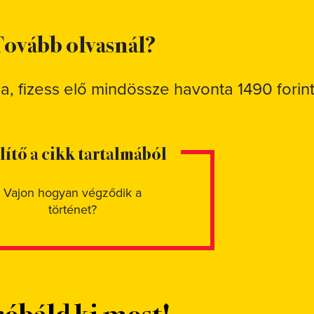
ovább olvasnál?
sa, fizess elő mindössze havonta 1490 forint
elítő a cikk tartalmából
Vajon hogyan végződik a
történet?
óbáld ki most!