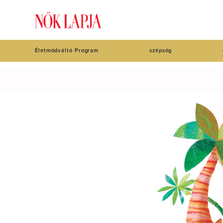
Életmódváltó Program
szépség