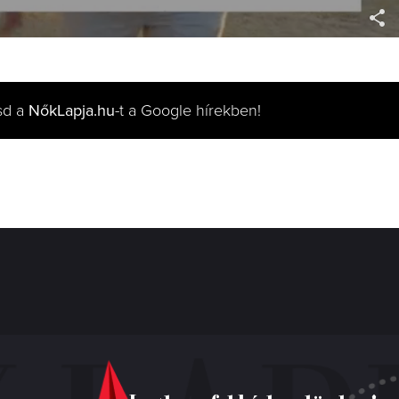
sd a
NőkLapja.hu
-t a Google hírekben!