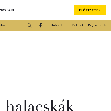
 MAGAZIN
ELŐFIZETEK
ztró
Hírlevél
Belépek
Regisztrálok
a halacskák