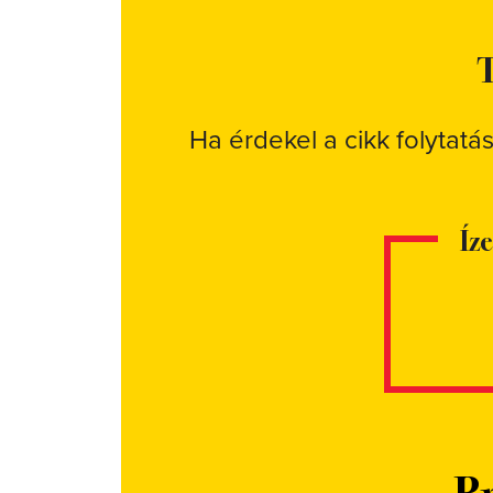
T
Ha érdekel a cikk folytatá
Íz
Pr