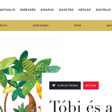
AKTUÁLIS
EGÉSZSÉG
KIKAPCS
GASZTRÓ
HETILAP
DIGITÁLIS
divat
asztrológia
lélek
gas
ELŐFIZETŐKNEK
HETILAP
Tóbi és 