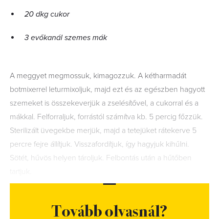
20 dkg cukor
3 evőkanál szemes mák
A meggyet megmossuk, kimagozzuk. A kétharmadát
botmixerrel leturmixoljuk, majd ezt és az egészben hagyott
szemeket is összekeverjük a zselésítővel, a cukorral és a
mákkal. Felforraljuk, forrástól számítva kb. 5 percig főzzük.
Sterilizált üvegekbe merjük, majd a tetejüket rátekerve 5
percre fejre állítjuk. Visszafordítjuk, így hagyjuk kihűlni.
Sötét, hűvös helyen tároljuk. Felbontás után a hűtőben
tartjuk.
Tovább olvasnál?