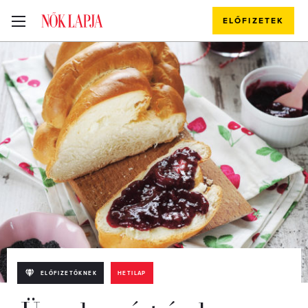
ELŐFIZETEK
ELŐFIZETŐKNEK
HETILAP