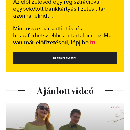
Az előfizetésed egy regisztrációval
egybekötött bankkártyás fizetés után
azonnal elindul.
Mindössze pár kattintás, és
hozzáférhetsz ehhez a tartalomhoz.
Ha
van már előfizetésed, lépj be
itt
.
MEGNÉZEM
Ajánlott videó