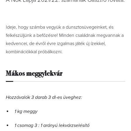
A Nők Lapja 2021/22. számának Gasztro rovata.
Ideje, hogy számba vegyük a dunsztosüvegeinket, és
felkészüljünk a befőzésre! Minden családnak megvannak a
kedvencei, de évről évre izgalmas játék új ízekkel,
kombinációkkal próbálkozni.
Mákos meggylekvár
Hozzávalók 3 darab 3 dl-es üveghez:
1 kg meggy
1 csomag 3 : 1 arányú lekvárzselésítő