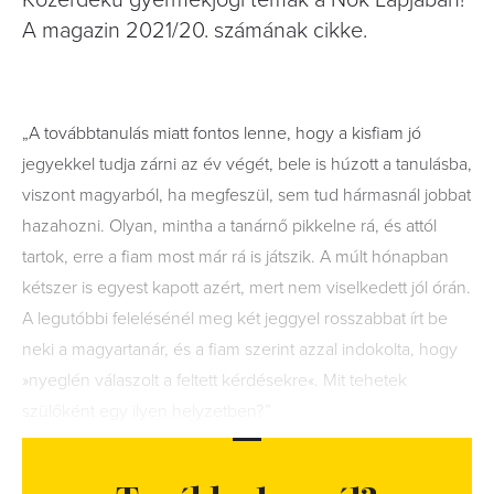
Közérdekű gyermekjogi témák a Nők Lapjában!
A magazin 2021/20. számának cikke.
„A továbbtanulás miatt fontos lenne, hogy a kisfiam jó
jegyekkel tudja zárni az év végét, bele is húzott a tanulásba,
viszont magyarból, ha megfeszül, sem tud hármasnál jobbat
hazahozni. Olyan, mintha a tanárnő pikkelne rá, és attól
tartok, erre a fiam most már rá is játszik. A múlt hónapban
kétszer is egyest kapott azért, mert nem viselkedett jól órán.
A legutóbbi felelésénél meg két jeggyel rosszabbat írt be
neki a magyartanár, és a fiam szerint azzal indokolta, hogy
»nyeglén válaszolt a feltett kérdésekre«. Mit tehetek
szülőként egy ilyen helyzetben?
”