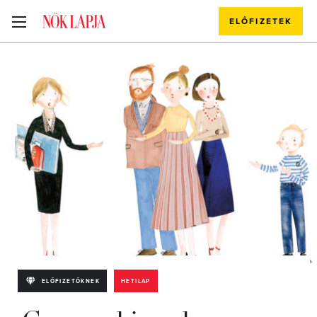
ELŐFIZETEK
ELŐFIZETŐKNEK
HETILAP