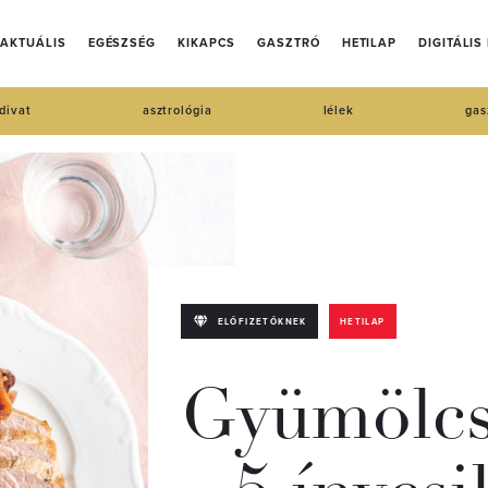
AKTUÁLIS
EGÉSZSÉG
KIKAPCS
GASZTRÓ
HETILAP
DIGITÁLIS
divat
asztrológia
lélek
gas
ELŐFIZETŐKNEK
HETILAP
Gyümölcs