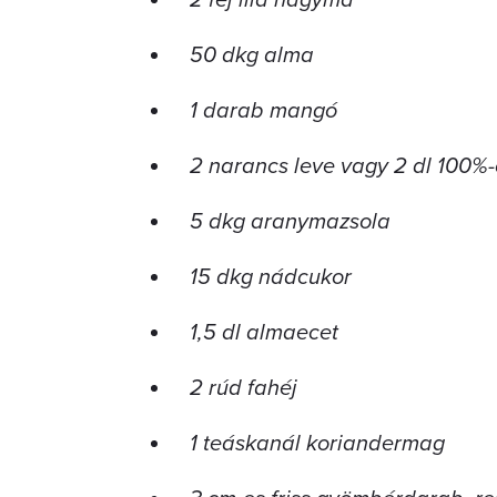
50 dkg alma
1 darab mangó
2 narancs leve vagy 2 dl 100%
5 dkg aranymazsola
15 dkg nádcukor
1,5 dl almaecet
2 rúd fahéj
1 teáskanál koriandermag