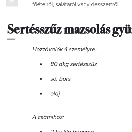
főételről, salátáról vagy desszertről.
Sert
ésszűz mazsolás gy
Hozzávalók 4 személyre:
80 dkg sertésszűz
só, bors
olaj
A csatnihoz:
2 fej lila hagyma