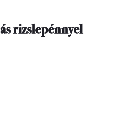
ás rizslep
énnyel