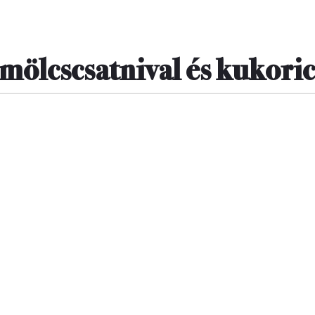
üm
ölcscsatnival
és kukoric