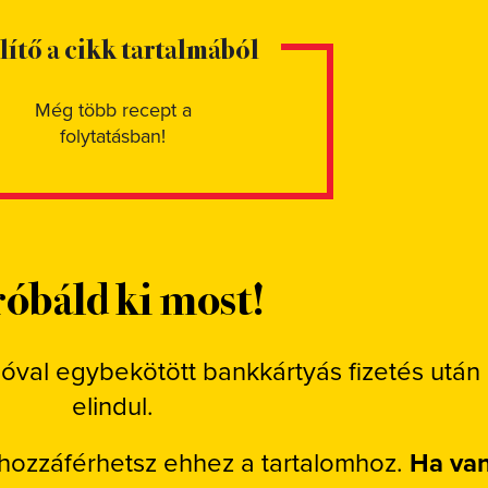
elítő a cikk tartalmából
Még több recept a
folytatásban!
óbáld ki most!
ióval egybekötött bankkártyás fizetés után
elindul.
 hozzáférhetsz ehhez a tartalomhoz.
Ha va