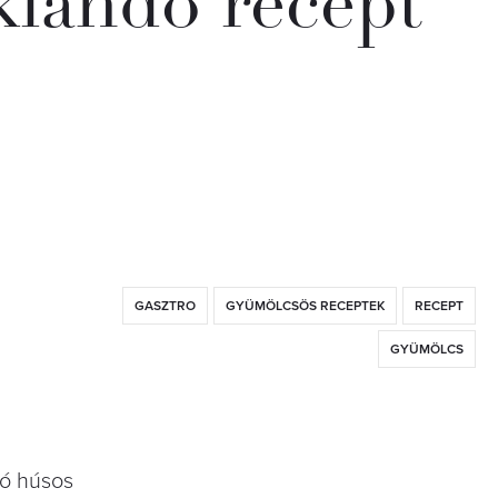
iklandó recept
GASZTRO
GYÜMÖLCSÖS RECEPTEK
RECEPT
GYÜMÖLCS
zó húsos