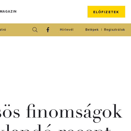
 MAGAZIN
ELŐFIZETEK
ztró
Hírlevél
Belépek
Regisztrálok
ös finomságok