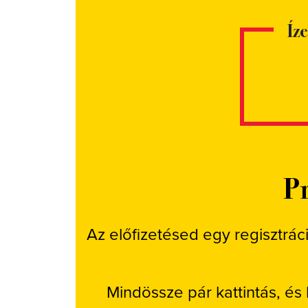
Íz
Pr
Az előfizetésed egy regisztrác
Mindössze pár kattintás, és