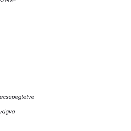
szelve
 lecsepegtetve
 vágva