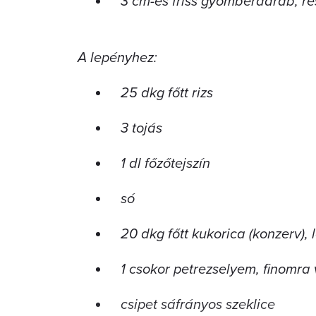
3 cm-es friss gyömbérdarab, re
A lepényhez:
25 dkg főtt rizs
3 tojás
1 dl főzőtejszín
só
20 dkg főtt kukorica (konzerv),
1 csokor petrezselyem, finomra
csipet sáfrányos szeklice