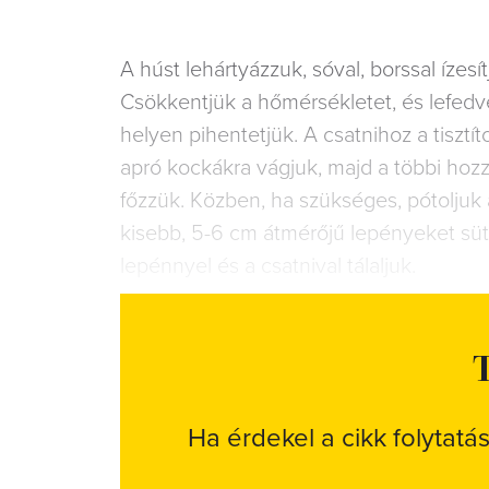
A húst lehártyázzuk, sóval, borssal ízesí
Csökkentjük a hőmérsékletet, és lefedve
helyen pihentetjük. A csatnihoz a tiszt
apró kockákra vágjuk, majd a többi hozzá
főzzük. Közben, ha szükséges, pótoljuk 
kisebb, 5-6 cm átmérőjű lepényeket sütü
lepénnyel és a csatnival tálaljuk.
T
Ha érdekel a cikk folytatá