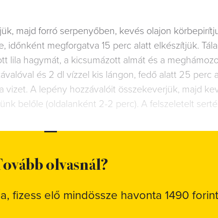
tjük, majd forró serpenyőben, kevés olajon körbepirítj
, időnként megforgatva 15 perc alatt elkészítjük. Tál
ított lila hagymát, a kicsumázott almát és a meghámoz
valóval és 2 dl vízzel kis lángon, fedő alatt 25 perc a
a vizet. A lepény hozzávalóit összekeverjük, majd ke
nk belőle (oldalanként 2-2 perc). A felszeletelt sert
ovább olvasnál?
sa, fizess elő mindössze havonta 1490 forint