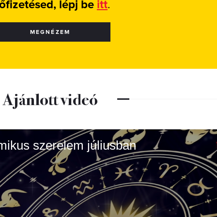
lőfizetésed, lépj be
itt
.
MEGNÉZEM
Ajánlott videó
armikus szerelem júliusban