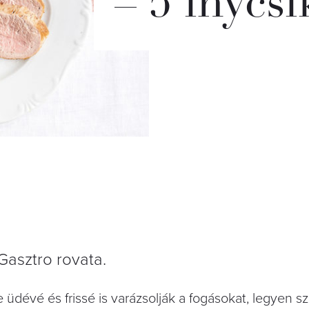
– 5 ínycs
Gasztro rovata.
dévé és frissé is varázsolják a fogásokat, legyen s