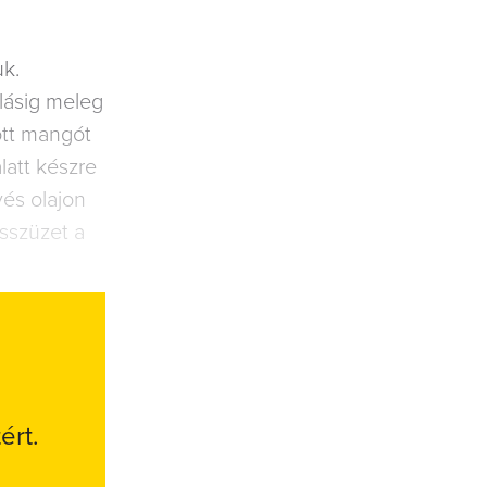
uk.
alásig meleg
ott mangót
latt készre
vés olajon
ésszüzet a
ért.