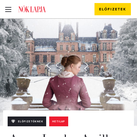
ELŐFIZETEK
ELŐFIZETŐKNEK
HETILAP