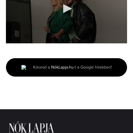
0
seconds
of
3
minutes,
Kövesd a
NőkLapja.hu
-t a Google hírekben!
2
seconds