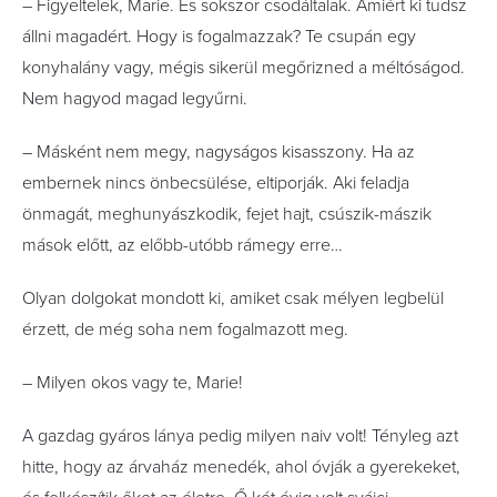
– Figyeltelek, Marie. És sokszor csodáltalak. Amiért ki tudsz
állni magadért. Hogy is fogalmazzak? Te csupán egy
konyhalány vagy, mégis sikerül megőrizned a méltóságod.
Nem hagyod magad legyűrni.
– Másként nem megy, nagyságos kisasszony. Ha az
embernek nincs önbecsülése, eltiporják. Aki feladja
önmagát, meghunyászkodik, fejet hajt, csúszik-mászik
mások előtt, az előbb-utóbb rámegy erre…
Olyan dolgokat mondott ki, amiket csak mélyen legbelül
érzett, de még soha nem fogalmazott meg.
– Milyen okos vagy te, Marie!
A gazdag gyáros lánya pedig milyen naiv volt! Tényleg azt
hitte, hogy az árvaház menedék, ahol óvják a gyerekeket,