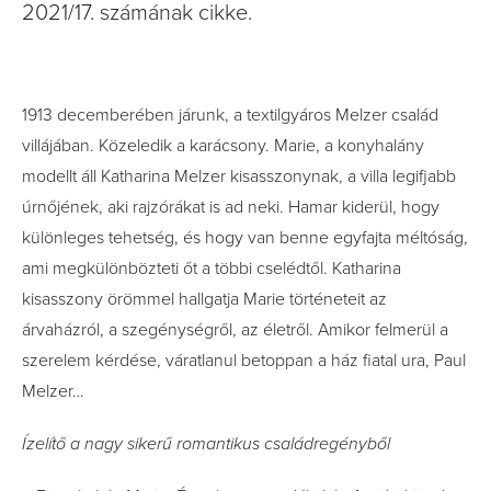
2021/17. számának cikke.
1913 decemberében járunk, a textilgyáros Melzer család
villájában. Közeledik a karácsony. Marie, a konyhalány
modellt áll Katharina Melzer kisasszonynak, a villa legifjabb
úrnőjének, aki rajzórákat is ad neki. Hamar kiderül, hogy
különleges tehetség, és hogy van benne egyfajta méltóság,
ami megkülönbözteti őt a többi cselédtől. Katharina
kisasszony örömmel hallgatja Marie történeteit az
árvaházról, a szegénységről, az életről. Amikor felmerül a
szerelem kérdése, váratlanul betoppan a ház fiatal ura, Paul
Melzer…
Ízelítő a nagy sikerű romantikus családreg
é
nyből