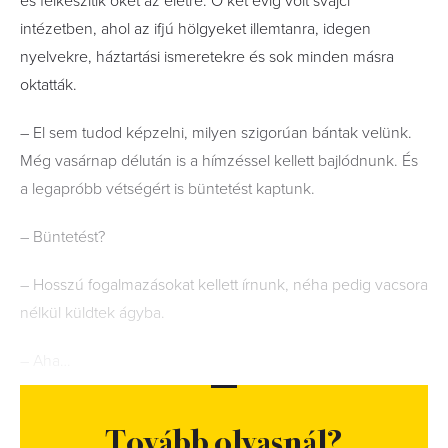
és felkészítik őket az életre. Ő két évig volt svájci
intézetben, ahol az ifjú hölgyeket illemtanra, idegen
nyelvekre, háztartási ismeretekre és sok minden másra
oktatták.
– El sem tudod képzelni, milyen szigorúan bántak velünk.
Még vasárnap délután is a hímzéssel kellett bajlódnunk. És
a legapróbb vétségért is büntetést kaptunk.
– Büntetést?
– Hosszú fogalmazásokat kellett írnunk, néha pedig vacsora
nélkül küldtek ágyba.
– Aha…
Tovább olvasnál?