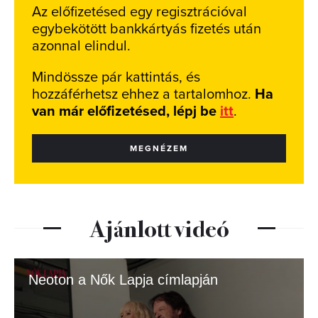
Az előfizetésed egy regisztrációval
egybekötött bankkártyás fizetés után
azonnal elindul.
Mindössze pár kattintás, és
hozzáférhetsz ehhez a tartalomhoz.
Ha
van már előfizetésed, lépj be
itt
.
MEGNÉZEM
Ajánlott videó
Neoton a Nők Lapja címlapján