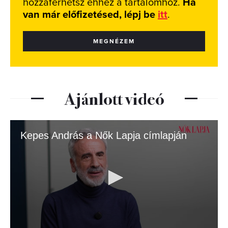
hozzáférhetsz ehhez a tartalomhoz.
Ha
van már előfizetésed, lépj be
itt
.
MEGNÉZEM
Ajánlott videó
Kepes András a Nők Lapja címlapján