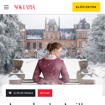
ELŐFIZETEK
ELŐFIZETŐKNEK
HETILAP