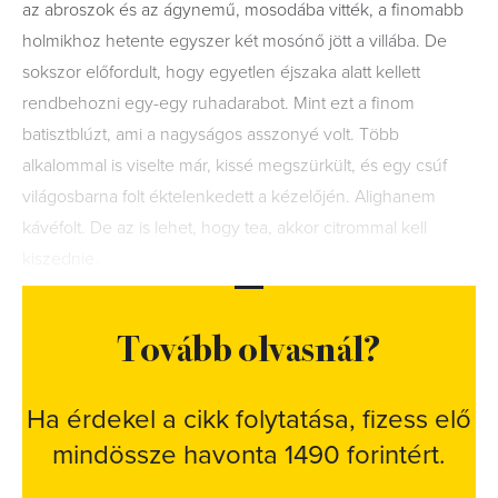
az abroszok és az ágynemű, mosodába vitték, a finomabb
holmikhoz hetente egyszer két mosónő jött a villába. De
sokszor előfordult, hogy egyetlen éjszaka alatt kellett
rendbehozni egy-egy ruhadarabot. Mint ezt a finom
batisztblúzt, ami a nagyságos asszonyé volt. Több
alkalommal is viselte már, kissé megszürkült, és egy csúf
világosbarna folt éktelenkedett a kézelőjén. Alighanem
kávéfolt. De az is lehet, hogy tea, akkor citrommal kell
kiszednie.
Tovább olvasnál?
Ha érdekel a cikk folytatása, fizess elő
mindössze havonta 1490 forintért.