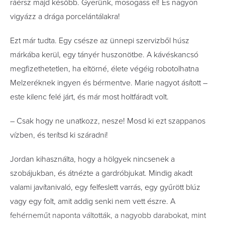
ráérsz majd később. Gyerünk, mosogass el! És nagyon
vigyázz a drága porcelántálakra!
Ezt már tudta. Egy csésze az ünnepi szervizből húsz
márkába kerül, egy tányér huszonötbe. A kávéskancsó
megfizethetetlen, ha eltörné, élete végéig robotolhatna
Melzeréknek ingyen és bérmentve. Marie nagyot ásított –
este kilenc felé járt, és már most holtfáradt volt.
– Csak hogy ne unatkozz, nesze! Mosd ki ezt szappanos
vízben, és terítsd ki száradni!
Jordan kihasználta, hogy a hölgyek nincsenek a
szobájukban, és átnézte a gardróbjukat. Mindig akadt
valami javítanivaló, egy felfeslett varrás, egy gyűrött blúz
vagy egy folt, amit addig senki nem vett észre. A
fehérneműt naponta váltották, a nagyobb darabokat, mint