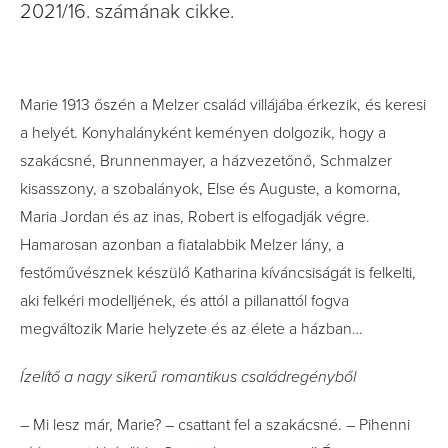
2021/16. számának cikke.
Marie 1913 őszén a Melzer család villájába érkezik, és keresi
a helyét. Konyhalányként keményen dolgozik, hogy a
szakácsné, Brunnenmayer, a házvezetőnő, Schmalzer
kisasszony, a szobalányok, Else és Auguste, a komorna,
Maria Jordan és az inas, Robert is elfogadják végre.
Hamarosan azonban a fiatalabbik Melzer lány, a
festőművésznek készülő Katharina kíváncsiságát is felkelti,
aki felkéri modelljének, és attól a pillanattól fogva
megváltozik Marie helyzete és az élete a házban…
Ízelítő a nagy sikerű romantikus családregényből
– Mi lesz már, Marie? – csattant fel a szakácsné. – Pihenni