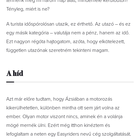
tennénk meg mi három nap alatt, mindenféle kerülőúton?
Tényleg, miért is ne?
A turista időspórolósan utazik, ez érthető. Az utazó – és ez
egy másik kategória – valutája nem a pénz, hanem az idő.
Ezt nagyon régóta hajtogatom, azóta, hogy elkötelezett,
független utazónak szeretném tekinteni magam.
A híd
Azt már előre tudtam, hogy Ázsiában a motorozás
kikerülhetetlen, különben mintha ott sem járt volna az
ember. Olyan motor viszont nincs, aminek én a volánja
mögé mernék ülni. Ezért még itthon kinéztem és
lefoglaltam a neten egy Easyriders nevű cég szolgáltatását.