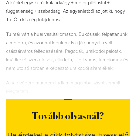
A képlet egyszerű: kalandvágy + motor pilótástul +
függetlenség + szabadság. Az egyenletből az jött ki, hogy
Tu. Ő a kis cég tulajdonosa.
Tu már várt a huei vasútállomáson. Bukósisak, felpattanunk
a motorra, és azonnal indulunk is a járgánnyal a volt
császárváros felfedezésére. Pagodák, uralkodói paloták,
imádkozó szerzetesek, citadella, tiltott város, templomok és
nem utolsó sorban elképesztő uralkodói síremlékek.
A nap végére már nem tudtam magamba szívni semmit.
Megteltem.
Tovább olvasnál?
Ha érdekel a cikk folytatása, fizess elő