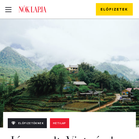
ELŐFIZETEK
ELŐFIZETŐKNEK
HETILAP