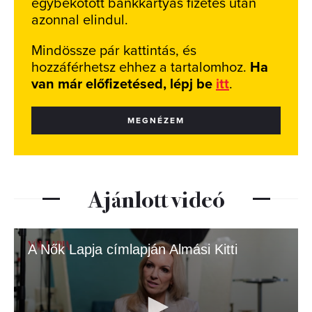
egybekötött bankkártyás fizetés után
azonnal elindul.
Mindössze pár kattintás, és
hozzáférhetsz ehhez a tartalomhoz.
Ha
van már előfizetésed, lépj be
itt
.
MEGNÉZEM
Ajánlott videó
A Nők Lapja címlapján Almási Kitti