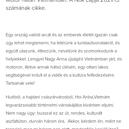
Motor hátán Vietnámban. A Nők Lapja 2021/15.
számának cikke.
Egy ország valódi arcát és az emberek életét igazán csak
úgy lehet megismerni, ha letérünk a turistaútvonalakról, és
együtt utazunk, étkezünk, nevetünk és szomorkodunk a
helyiekkel. Lengyel Nagy Anna újságíró Vietnámban járt, és
motoron, illetve annak hátsó ülésén, egy ottani lakos
segítségével indult el a vidék és a kultúra felfedezésére.
Tartsanak vele!
Huéból, a hajdani császárvárosból, Hoi Anba,Vietnám
legvarázsosabb történelmi városkájába kívántam eljutni.
Nem nagy ügy: busszal ez az út, rendes, kulturált
aszfaltúton, durván három óra. Akkor, kérdem én, miért ne