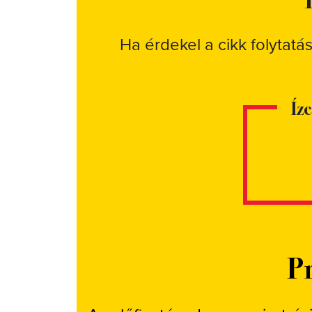
Ha érdekel a cikk folytatá
Íz
Pr