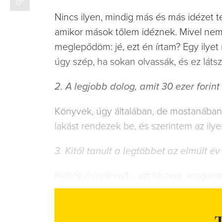
Nincs ilyen, mindig más és más idézet t
amikor mások tőlem idéznek. Mivel ne
meglepődöm: jé, ezt én írtam? Egy ily
úgy szép, ha sokan olvassák, és ez látsz
2. A legjobb dolog, amit 30 ezer forint 
Könyvek, úgy általában, de mostanában 
lakást rendezek be, és szerintem az ilyen 
3. Kitől tanult a legtöbbet az elmúlt év
Nehéz évünk volt… azt hiszem, magamtó
T