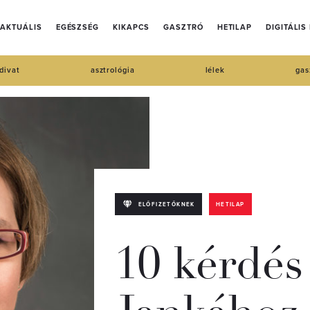
AKTUÁLIS
EGÉSZSÉG
KIKAPCS
GASZTRÓ
HETILAP
DIGITÁLIS
divat
asztrológia
lélek
gas
ELŐFIZETŐKNEK
HETILAP
10 kérdés 