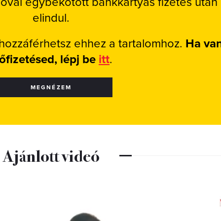
ióval egybekötött bankkártyás fizetés után
elindul.
 hozzáférhetsz ehhez a tartalomhoz.
Ha va
lőfizetésed, lépj be
itt
.
MEGNÉZEM
Ajánlott videó