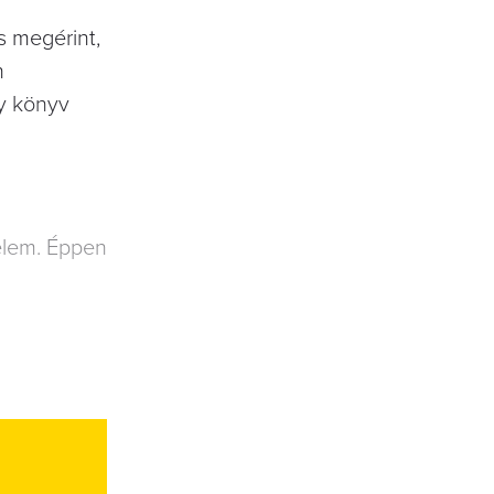
s megérint,
n
gy könyv
lelem. Éppen