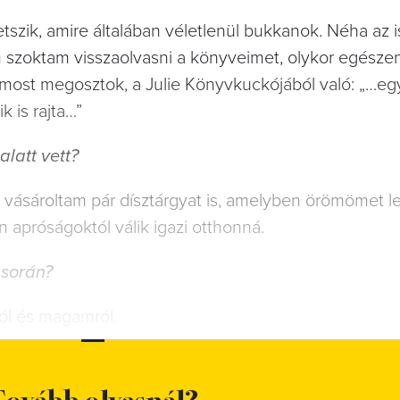
etszik, amire általában véletlenül bukkanok. Néha az i
m szoktam visszaolvasni a könyveimet, olykor egésze
et most megosztok, a Julie Könyvkuckójából való: „…e
ik is rajta…”
alatt vett?
vásároltam pár dísztárgyat is, amelyben örömömet 
apróságoktól válik igazi otthonná.
 során?
l és magamról.
ovább olvasnál?