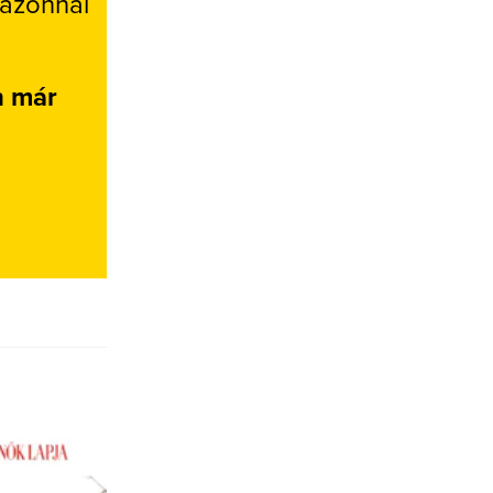
 azonnal
n már