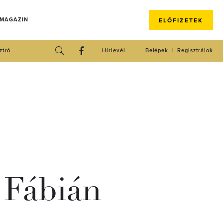
 MAGAZIN
ELŐFIZETEK
ztró
Hírlevél
Belépek
Regisztrálok
Fábián