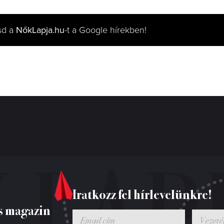
sd a
NőkLapja.hu
-t a Google hírekben!
Iratkozz fel hírlevelünkre!
s magazin