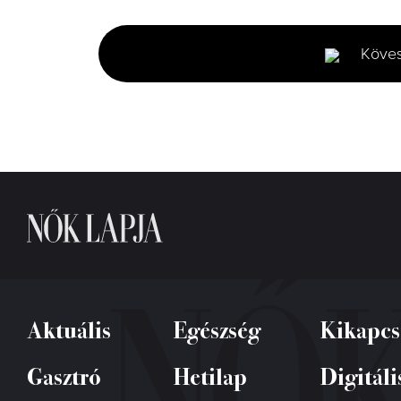
seconds
of
2
minutes,
Köve
6
seconds
Volume
0%
Aktuális
Egészség
Kikapcs
Gasztró
Hetilap
Digitáli