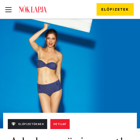
ELŐFIZETEK
ELŐFIZETŐKNEK
HETILAP