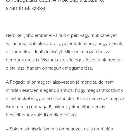
Önelfogadás és...? A Nők Lapja 2021/10.
számának cikke.
Nem kell jobb emberré válnunk, párt vagy munkahelyet
váltanunk, több akaraterőt gyűjtenünk ahhoz, hogy elérjük
a számunkra ideális testsúlyt. Minden megvan hozzá
bennünk most is. Viszont az elsődleges feladatunk nem a
diéta lesz, hanem önmagunk megismerése.
A Fogadd el önmagad! alapvetően jó mondat, de nem
minden esetben elegendő ahhoz, hogy megbarátkozzunk
a testünkkel vagy a testalkatunkkal. És ha nem előzi meg az
Ismerd meg önmagad!, akkor gyakorlatilag nem is
beszélhetünk valódi önelfogadásról.
– Sokan azt hiszik, ismerik önmagukat, csak mert elég