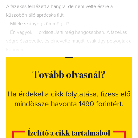
A fazekas felnézett a hangra, de nem vette észre a
küszöbön álló aprócska fiút.
– Miféle szúnyog zümmög itt?
– Én vagyok! – ordított Jarti még hangosabban. A fazekas
végre észrevette, és elnevette magát, csak úgy potyogtak a
könnyei.
Tovább olvasnál?
Ha érdekel a cikk folytatása, fizess elő
mindössze havonta 1490 forintért.
Ízelítő a cikk tartalmából