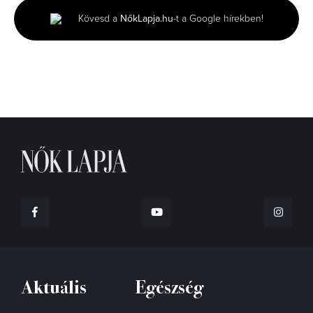
2
minutes,
Kövesd a
NőkLapja.hu
-t a Google hírekben!
6
seconds
Aktuális
Egészség