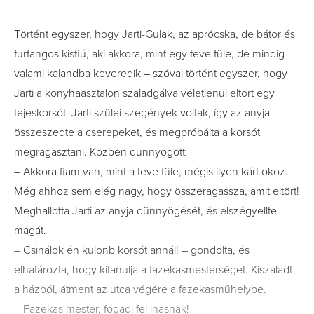
Történt egyszer, hogy Jarti-Gulak, az aprócska, de bátor és
furfangos kisfiú, aki akkora, mint egy teve füle, de mindig
valami kalandba keveredik – szóval történt egyszer, hogy
Jarti a konyhaasztalon szaladgálva véletlenül eltört egy
tejeskorsót. Jarti szülei szegények voltak, így az anyja
összeszedte a cserepeket, és megpróbálta a korsót
megragasztani. Közben dünnyögött:
– Akkora fiam van, mint a teve füle, mégis ilyen kárt okoz.
Még ahhoz sem elég nagy, hogy összeragassza, amit eltört!
Meghallotta Jarti az anyja dünnyögését, és elszégyellte
magát.
– Csinálok én különb korsót annál! – gondolta, és
elhatározta, hogy kitanulja a fazekasmesterséget. Kiszaladt
a házból, átment az utca végére a fazekasműhelybe.
– Fazekas mester, fogadj fel inasnak!