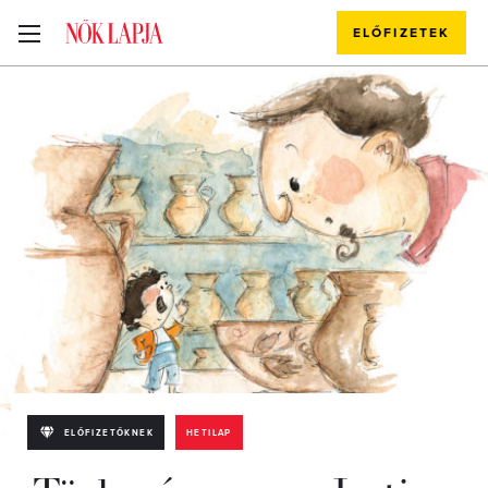
ELŐFIZETEK
ELŐFIZETŐKNEK
HETILAP