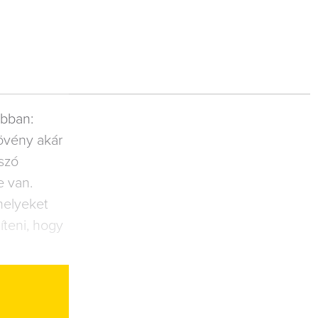
ábban:
̈vény akár
szó
e van.
, melyeket
íteni, hogy