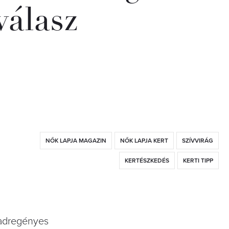
válasz
NŐK LAPJA MAGAZIN
NŐK LAPJA KERT
SZÍVVIRÁG
KERTÉSZKEDÉS
KERTI TIPP
 vadregényes