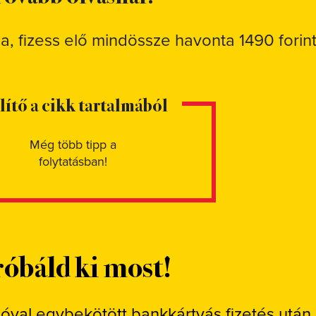
sa, fizess elő mindössze havonta 1490 forint
elítő a cikk tartalmából
Még több tipp a
folytatásban!
óbáld ki most!
ióval egybekötött bankkártyás fizetés után