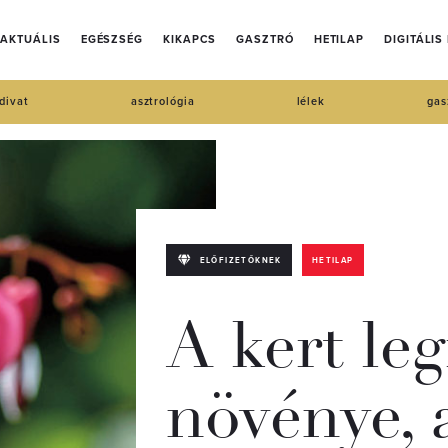
AKTUÁLIS
EGÉSZSÉG
KIKAPCS
GASZTRÓ
HETILAP
DIGITÁLIS
divat
asztrológia
lélek
gas
ELŐFIZETŐKNEK
HETILAP
A kert le
növénye, 