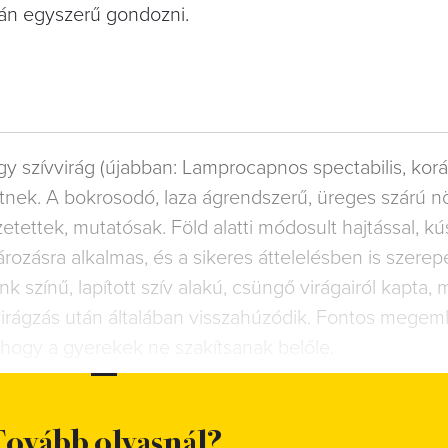
zán egyszerű gondozni.
 nagy szívvirág (újabban: Lamprocapnos spectabilis, kor
nek. A bokrosodó, laza ágrendszerű, üreges szárú no
ettek, mutatósak. Föld alatti módosult hajtással, kú
́rozásra alkalmas, és a sikeres áttelelésben is szerep
nk színű, lapított szív alakú, csüngő virágairól kapta
rágzás után általában visszahúzódik. Fontos megeml
rá, hogy a gyerekek ne szakítsanak belőle.
ovább olvasnál?