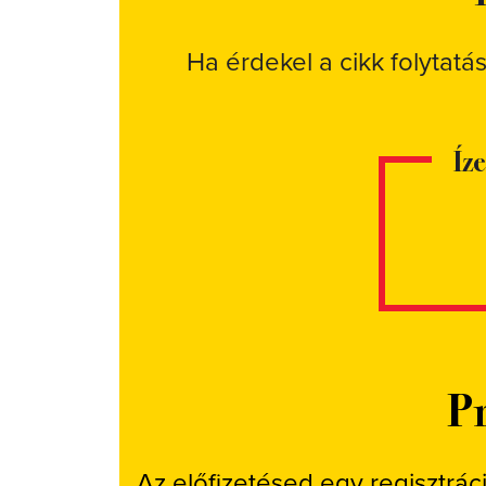
Ha érdekel a cikk folytatá
Íz
Pr
Az előfizetésed egy regisztrác