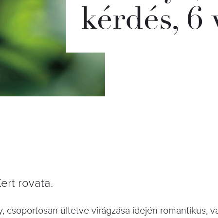
kérdés, 6 
rt rovata.
́ny, csoportosan ültetve virágzása idején romantikus,