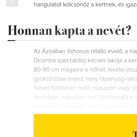
hangulatot kölcsönöz a kertnek, és iga
Honnan kapta a nevét?
Az Ázsiában őshonos télálló évelő, a
Dicentra spectabilis) kecses lakója a kert
80-90 cm magasra is nőhet, levelei összet
gyöktörzzsel terjed, mely tápanyag-rakta
Nevét fürtökben nyíló, rózsaszín vagy pi
áprilisban, májusban hoz. Lombozata a vi
a szívvirág mérgező, ezért ügyeljünk 
T