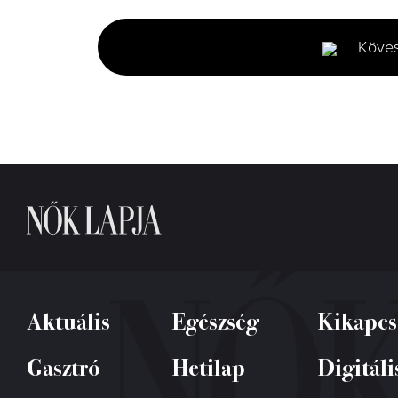
of
1
minute,
Köve
38
seconds
Volume
0%
Aktuális
Egészség
Kikapcs
Gasztró
Hetilap
Digitáli