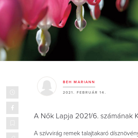
BEH MARIANN
2021. FEBRUÁR 14.
A Nők Lapja 2021/6. számának Ke
A szívvirág remek talajtakaró dísznöve