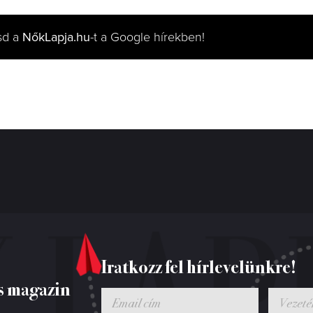
sd a
NőkLapja.hu
-t a Google hírekben!
Iratkozz fel hírlevelünkre!
s magazin