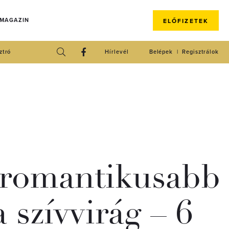
 MAGAZIN
ELŐFIZETEK
ztró
Hírlevél
Belépek
Regisztrálok
gromantikusabb
a szívvirág – 6