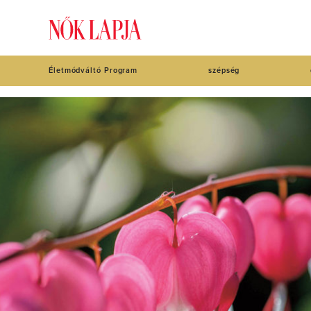
Életmódváltó Program
szépség