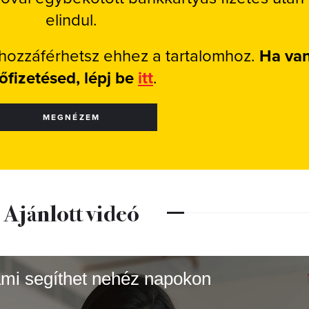
elindul.
 hozzáférhetsz ehhez a tartalomhoz.
Ha va
lőfizetésed, lépj be
itt
.
MEGNÉZEM
Ajánlott videó
 ami segíthet nehéz napokon