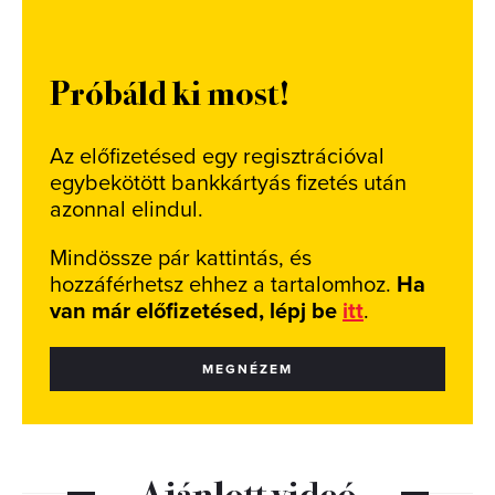
Próbáld ki most!
Az előfizetésed egy regisztrációval
egybekötött bankkártyás fizetés után
azonnal elindul.
Mindössze pár kattintás, és
hozzáférhetsz ehhez a tartalomhoz.
Ha
van már előfizetésed, lépj be
itt
.
MEGNÉZEM
Ajánlott videó