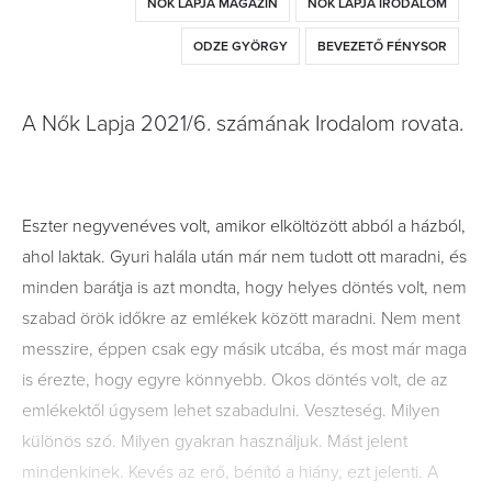
NŐK LAPJA MAGAZIN
NŐK LAPJA IRODALOM
ODZE GYÖRGY
BEVEZETŐ FÉNYSOR
A Nők Lapja 2021/6. számának Irodalom rovata.
Eszter negyvenéves volt, amikor elköltözött abból a házból,
ahol laktak. Gyuri halála után már nem tudott ott maradni, és
minden barátja is azt mondta, hogy helyes döntés volt, nem
szabad örök időkre az emlékek között maradni. Nem ment
messzire, éppen csak egy másik utcába, és most már maga
is érezte, hogy egyre könnyebb. Okos döntés volt, de az
emlékektől úgysem lehet szabadulni. Veszteség. Milyen
különös szó. Milyen gyakran használjuk. Mást jelent
mindenkinek. Kevés az erő, bénító a hiány, ezt jelenti. A