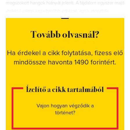
megszokott hangok hiányát jelenti. A fájdalom egyszer majd
átalakul valami kezelhetőbb érzéssé, ezt is mondták.
Tovább olvasnál?
Ha érdekel a cikk folytatása, fizess elő
mindössze havonta 1490 forintért.
Ízelítő a cikk tartalmából
Vajon hogyan végződik a
történet?