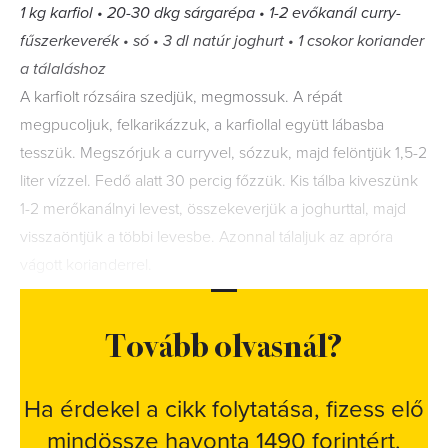
1 kg karfiol • 20-30 dkg sárgarépa • 1-2 evőkanál curry-
fűszerkeverék • só • 3 dl natúr joghurt • 1 csokor koriander
a tálaláshoz
A karfiolt rózsáira szedjük, megmossuk. A répát
megpucoljuk, felkarikázzuk, a karfiollal együtt lábasba
tesszük. Megszórjuk a curryvel, sózzuk, majd felöntjük 1,5-2
liter vízzel. Fedő alatt 30 percig főzzük. Kis tálba kiveszünk
1-2 merőkanálnyi levest, összekeverjük a joghurttal, majd
visszaöntjük a többi levesbe. Azonnal tálaljuk az apróra
vágott korianderrel.
Tovább olvasnál?
Ha érdekel a cikk folytatása, fizess elő
mindössze havonta 1490 forintért.