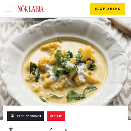
ELŐFIZETEK
ELŐFIZETŐKNEK
HETILAP