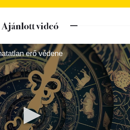
Ajánlott videó
thatatlan erő védene