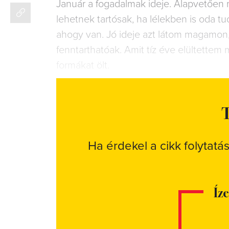
Január a fogadalmak ideje. Alapvetően
lehetnek tartósak, ha lélekben is oda tu
ahogy van. Jó ideje azt látom magamon, la
fenntarthatóak. Amit tíz éve elültettem
formákat ölt.
T
Ha érdekel a cikk folytatá
Íz