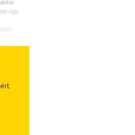
 akkor
zet úgy,
újabb
ért.