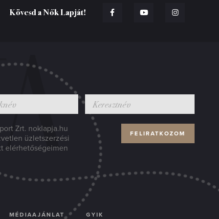
Kövesd a Nők Lapját!
ort Zrt. noklapja.hu
zvetlen üzletszerzési
tt elérhetőségeimen
MÉDIAAJÁNLAT
GYIK