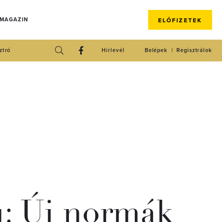
 MAGAZIN
ELŐFIZETEK
ztró
Hírlevél
Belépek
Regisztrálok
: Új normák