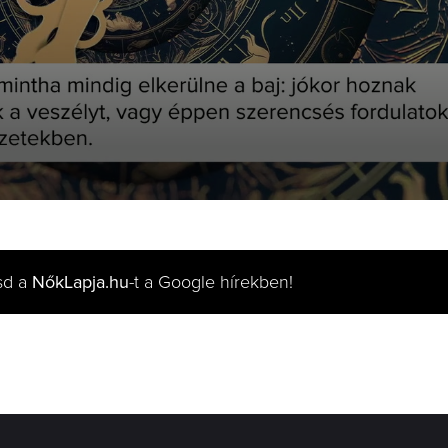
sd a
NőkLapja.hu
-t a Google hírekben!