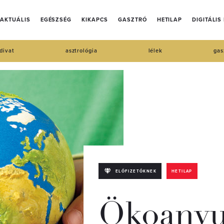
AKTUÁLIS
EGÉSZSÉG
KIKAPCS
GASZTRÓ
HETILAP
DIGITÁLIS
divat
asztrológia
lélek
gas
ELŐFIZETŐKNEK
HETILAP
Ökoanyu