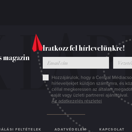
Iratkozz fel hírlevelünkre!
s magazin
Hozzájárulok, hogy a Central Médiacsop
hírlevel(ek)et küldjön számomra, és kö
céllal megkeressen az általam megado
saját vagy üzleti partnerei ajánlatával.
Az adatkezelés részletei
ÁLÁSI FELTÉTELEK
ADATVÉDELEM
KAPCSOLAT