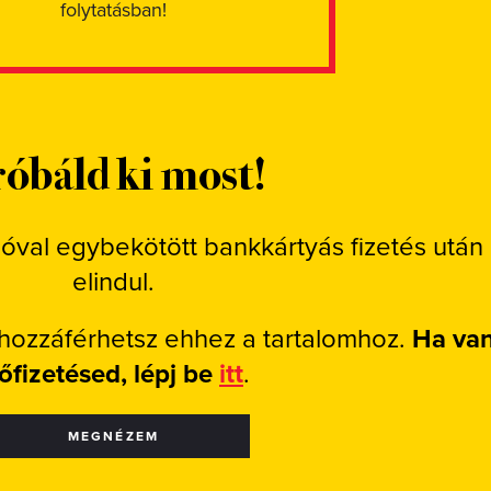
folytatásban!
óbáld ki most!
ióval egybekötött bankkártyás fizetés után
elindul.
 hozzáférhetsz ehhez a tartalomhoz.
Ha va
lőfizetésed, lépj be
itt
.
MEGNÉZEM