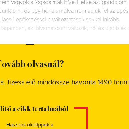
 nem vagyok a fogadalmak híve, illetve azt gondolom,
dunk érni, és egy hónap múlva nem adjuk fel az egés
ssú építkezéssel a változtatások sokkal inkább
 magamban, az folyamatosan változik, nő, és újabb és 
ovább olvasnál?
sa, fizess elő mindössze havonta 1490 forint
elítő a cikk tartalmából
Hasznos ökotippek a