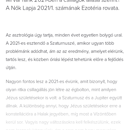
Mi vár ránk 2021-ben a csillagok állása szerint?
A Nők Lapja 2021/1. számának Ezotéria rovata.
Az asztrológia úgy tartja, minden évet egyetlen bolygó ural.
A 2021-es esztendő a Szaturnuszé, amikor ugyan több
problémánk adódhat, ám az az eredmény, amelyet elérünk,
tartós lesz, és közben óriási lépést tehetünk előre a fejlődés
útján.
Nagyon fontos lesz a 2021-es évünk, amit bizonyít, hogy
olyan ritka csillagállás jön létre az égbolton, mint amilyen
Jézus születésekor is volt: a Szaturnusz és a Jupiter együtt
állnak. A különbség annyi, hogy Jézus születésekor erre a
konstellációra a Halak jegyében, míg most a Vízöntőben
kerül sor. Vagyis nagy változásokra kell felkészülünk, ezek