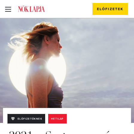
ELŐFIZETEK
ELŐFIZETŐKNEK
HETILAP