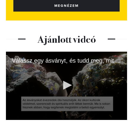
MEGNÉZEM
Ajánlott videó
Válassz egy ásványt, és tudd meg, mit üzen az univerzum!
0
seconds
of