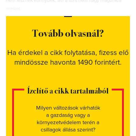
nem lesznek könnyűek, ám a sors nem hagy magunkra
minket.
Tovább olvasnál?
Ha érdekel a cikk folytatása, fizess elő
mindössze havonta 1490 forintért.
Ízelítő a cikk tartalmából
Milyen változások várhatók
a gazdaság vagy a
környezetvédelem terén a
csillagok állása szerint?