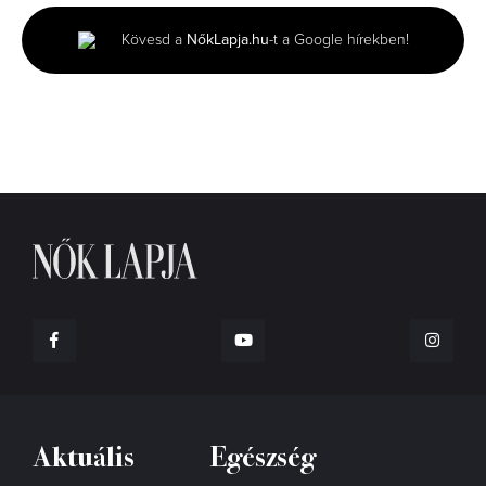
1
minute,
Kövesd a
NőkLapja.hu
-t a Google hírekben!
27
seconds
Aktuális
Egészség