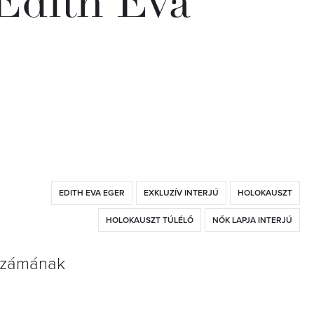
 Edith Eva
EDITH EVA EGER
EXKLUZÍV INTERJÚ
HOLOKAUSZT
HOLOKAUSZT TÚLÉLŐ
NŐK LAPJA INTERJÚ
 számának