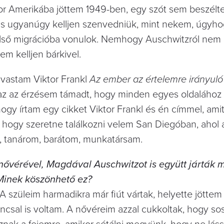
or Amerikába jöttem 1949-ben, egy szót sem beszélt
s ugyanúgy kelljen szenvedniük, mint nekem, úgyho
első migrációba vonulok. Nemhogy Auschwitzról nem 
em kelljen bárkivel.
lvastam Viktor Frankl
Az ember az értelemre irányuló
 az érzésem támadt, hogy minden egyes oldalához ti
 hogy írtam egy cikket Viktor Frankl és én címmel, ami
́rt, hogy szeretne találkozni velem San Diegóban, ahol 
, tanárom, barátom, munkatársam.
ővérével, Magdával Auschwitzot is együtt járták m
Minek köszönhető ez?
 szüleim harmadikra már fiút vártak, helyette jöttem 
 kancsal is voltam. A nővéreim azzal cukkoltak, hogy 