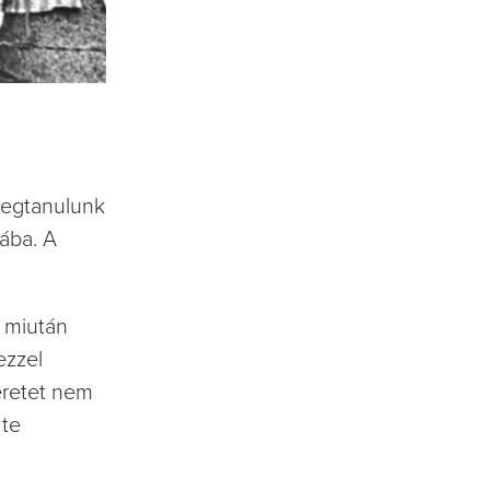
. Megtanulunk
ába. A
 miután
 ezzel
zeretet nem
 te