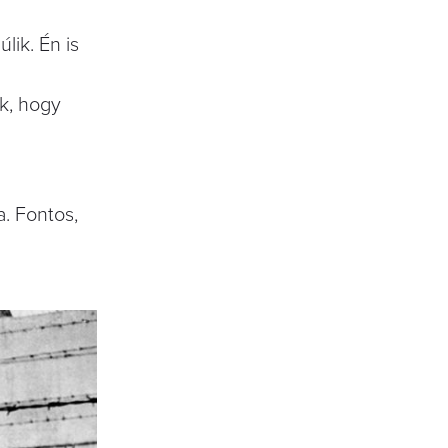
lik. Én is
ek, hogy
a. Fontos,