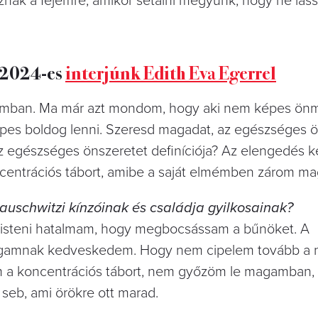
znak a fejemre, amikor sétálni megyünk, hogy ne láss
: 2024-es
interjúnk Edith Eva Egerrel
magamban. Ma már azt mondom, hogy aki nem képes ön
́pes boldog lenni. Szeresd magadat, az egészséges o
 egészséges önszeretet definíciója? Az elengedés k
ntrációs tábort, amibe a saját elmémben zárom m
uschwitzi kínzóinak és családja gyilkosainak?
 isteni hatalmam, hogy megbocsássam a bűnöket. A
magamnak kedveskedem. Hogy nem cipelem tovább a na
 a koncentrációs tábort, nem győzöm le magamban
eb, ami örökre ott marad.