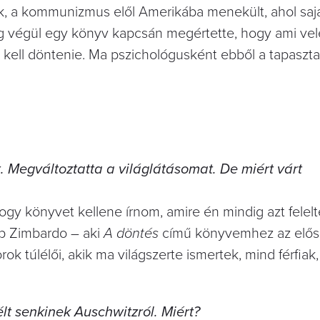
ek, a kommunizmus elől Amerikába menekült, ahol saja
́g végül egy könyv kapcsán megértette, hogy ami vele 
el kell döntenie. Ma pszichológusként ebből a tapaszta
Megváltoztatta a világlátásomat. De miért várt
gy könyvet kellene írnom, amire én mindig azt felel
lip Zimbardo – aki
A döntés
című könyvemhez az előszo
orok túlélői, akik ma világszerte ismertek, mind férfiak
t senkinek Auschwitzról. Miért?