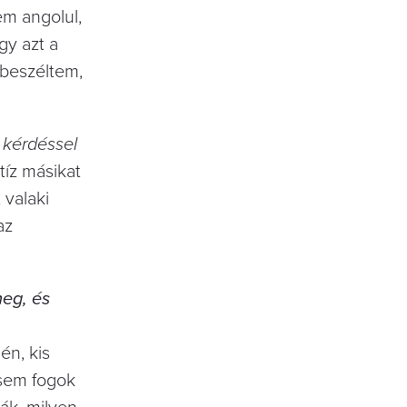
em angolul,
gy azt a
beszéltem,
 kérdéssel
́z másikat
t valaki
az
eg, és
én, kis
sosem fogok