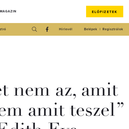
 MAGAZIN
ELŐFIZETEK
ztró
Hírlevél
Belépek
Regisztrálok
et nem az, amit
nem amit teszel”