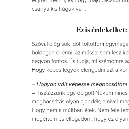
férjhez menni, és hogy majd zacskót hú
csúnya kis húguk van.
Ez is érdekelhet
Szóval elég sok időt töltöttem egy
boldogan ellenni, az mással sem lesz ke
nagyon fontos. És tudja, mi számomra az
Hogy képes legyek elengedni azt a konce
– Hogyan vált képessé megbocsátani a
– Tisztázzunk egy dolgot! Nekem nincs
megbocsátás olyan ajándék, amivel 
Hogy nem a múltban élek. Nem felejtem
megértem és elfogadom, hogy ez olyan s