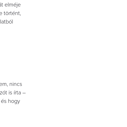
́t elméje
történt,
latból
tem, nincs
́t is írta –
, és hogy