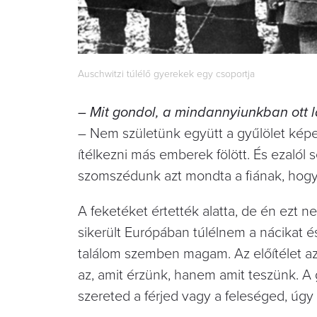
Auschwitzi túlélő gyerekek egy csoportja
– Mit gondol, a mindannyiunkban ott l
– Nem születünk együtt a gyűlölet ké
ítélkezni más emberek fölött. És ezal
szomszédunk azt mondta a fiának, hogy
A feketéket értették alatta, de én ez
sikerült Európában túlélnem a nácikat e
találom szemben magam. Az előítélet azt
az, amit érzünk, hanem amit teszünk. 
szereted a férjed vagy a feleséged, úgy 