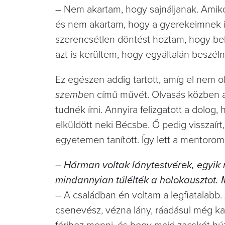
– Nem akartam, hogy sajnáljanak. Amik
és nem akartam, hogy a gyerekeimnek i
szerencsétlen döntést hoztam, hogy b
azt is kerültem, hogy egyáltalán beszéln
Ez egészen addig tartott, amíg el nem o
szembe
n című művét. Olvasás közben az
tudnék írni. Annyira felizgatott a dolog,
elküldött neki Bécsbe. Ő pedig visszai
egyetemen tanított. Így lett a mentorom
– Hárman voltak lánytestvérek, egyik n
mindannyian túlélték a holokausztot. 
– A családban én voltam a legfiatalabb. A
csenevész, vézna lány, ráadásul még