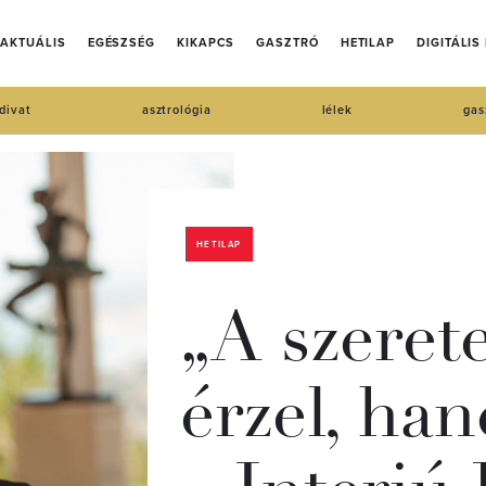
AKTUÁLIS
EGÉSZSÉG
KIKAPCS
GASZTRÓ
HETILAP
DIGITÁLIS
divat
asztrológia
lélek
gas
HETILAP
„A szeret
érzel, ha