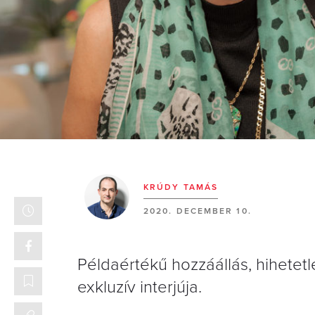
KRÚDY TAMÁS
2020. DECEMBER 10.
Példaértékű hozzáállás, hihete
exkluzív interjúja.