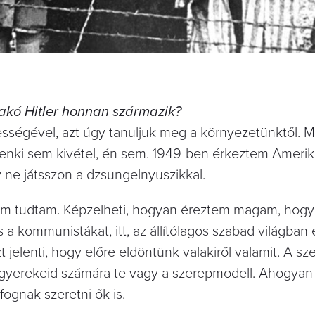
akó Hitler honnan származik?
pességével, azt úgy tanuljuk meg a környezetünktől
ól senki sem kivétel, én sem. 1949-ben érkeztem Amerik
 ne játsszon a dzsungelnyuszikkal.
t nem tudtam. Képzelheti, hogyan éreztem magam, hogy
́s a kommunistákat, itt, az állítólagos szabad világban
 jelenti, hogy előre eldöntünk valakiről valamit. A s
A gyerekeid számára te vagy a szerepmodell. Ahogyan
fognak szeretni ők is.