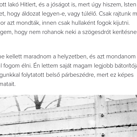
ó Hitlert, és a jóságot is, mert úgy hiszem, Isten
, hogy áldozat legyen-e, vagy túlélő. Csak rajtunk mú
or azt mondták, innen csak hullaként fogok kijutni.
ségem, hogy nem rohanok neki a szögesdrót kerítésn
Benne kellett maradnom a helyzetben, és azt mondanom
fogom élni. Én lettem saját magam legjobb bátorítój
nkkal folytatott belső párbeszédre, mert ez képes
matait.