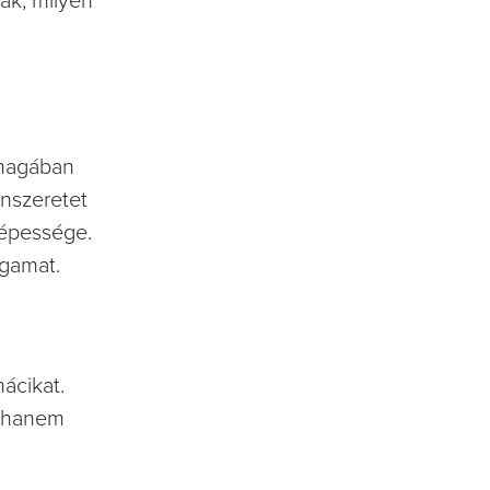
ák, milyen
magában
̈nszeretet
épessége.
agamat.
́cikat.
, hanem