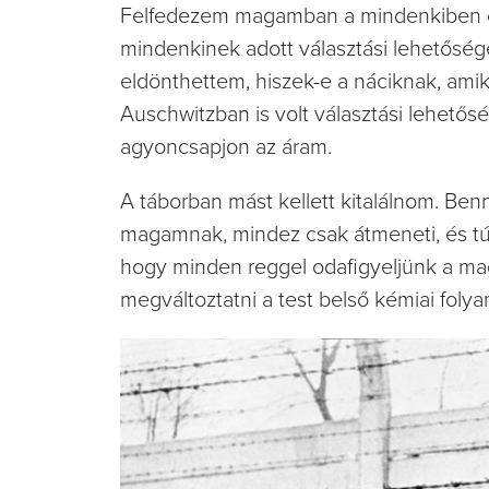
Felfedezem magamban a mindenkiben ott lak
mindenkinek adott választási lehetőséget
eldönthettem, hiszek-e a náciknak, amik
Auschwitzban is volt választási lehető
agyoncsapjon az áram.
A táborban mást kellett kitalálnom. 
magamnak, mindez csak átmeneti, és túl 
hogy minden reggel odafigyeljünk a magu
megváltoztatni a test belső kémiai folya