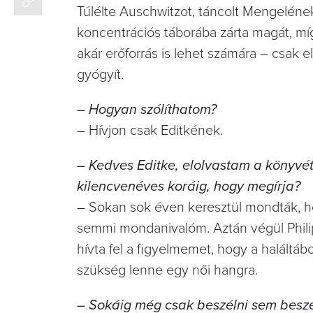
Túlélte Auschwitzot, táncolt Mengelén
koncentrációs táborába zárta magát, mi
akár erőforrás is lehet számára – csak 
gyógyít.
– Hogyan szólíthatom?
– Hívjon csak Editkének.
– Kedves Editke, elolvastam a könyvét. 
kilencvenéves koráig, hogy megírja?
– Sokan sok éven keresztül mondták, ho
semmi mondanivalóm. Aztán végül Phi
hívta fel a figyelmemet, hogy a haláltáb
szükség lenne egy női hangra.
– Sokáig még csak beszélni sem beszél