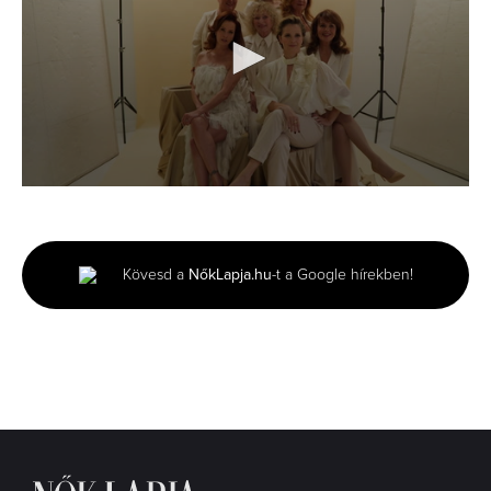
0
seconds
of
43
seconds
Kövesd a
NőkLapja.hu
-t a Google hírekben!