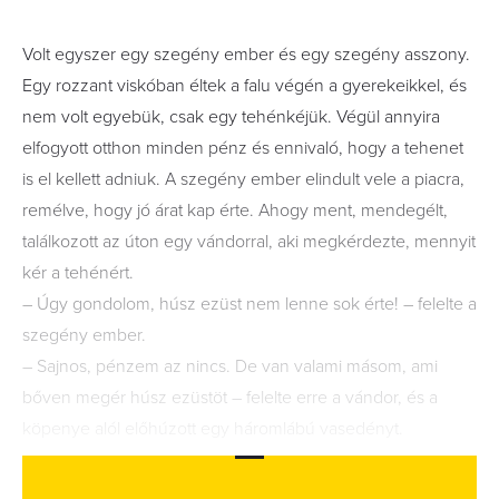
Volt egyszer egy szegény ember és egy szegény asszony.
Egy rozzant viskóban éltek a falu végén a gyerekeikkel, és
nem volt egyebük, csak egy tehénkéjük. Végül annyira
elfogyott otthon minden pénz és ennivaló, hogy a tehenet
is el kellett adniuk. A szegény ember elindult vele a piacra,
remélve, hogy jó árat kap érte. Ahogy ment, mendegélt,
találkozott az úton egy vándorral, aki megkérdezte, mennyit
kér a tehénért.
– Úgy gondolom, húsz ezüst nem lenne sok érte! – felelte a
szegény ember.
– Sajnos, pénzem az nincs. De van valami másom, ami
bőven megér húsz ezüstöt – felelte erre a vándor, és a
köpenye alól előhúzott egy háromlábú vasedényt.