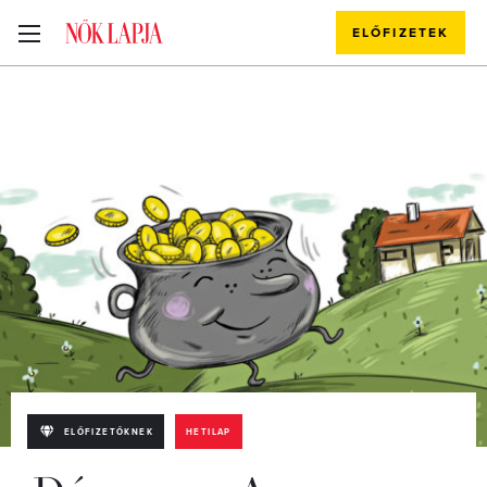
ELŐFIZETEK
ELŐFIZETŐKNEK
HETILAP