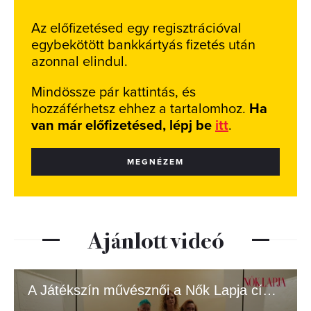
Az előfizetésed egy regisztrációval
egybekötött bankkártyás fizetés után
azonnal elindul.
Mindössze pár kattintás, és
hozzáférhetsz ehhez a tartalomhoz.
Ha
van már előfizetésed, lépj be
itt
.
MEGNÉZEM
Ajánlott videó
A Játékszín művésznői a Nők Lapja címlapján