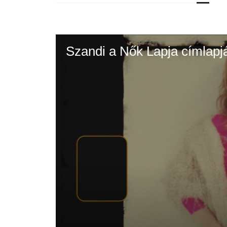
Szandi a Nők Lapja címlapj