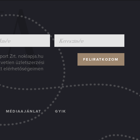
ort Zrt. noklapja.hu
zvetlen üzletszerzési
tt elérhetőségeimen
MÉDIAAJÁNLAT
GYIK