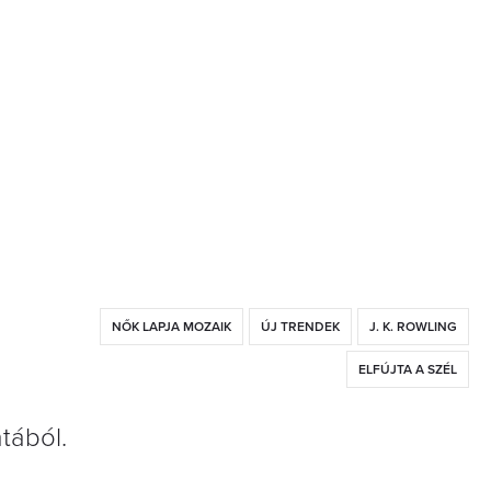
NŐK LAPJA MOZAIK
ÚJ TRENDEK
J. K. ROWLING
ELFÚJTA A SZÉL
tából.