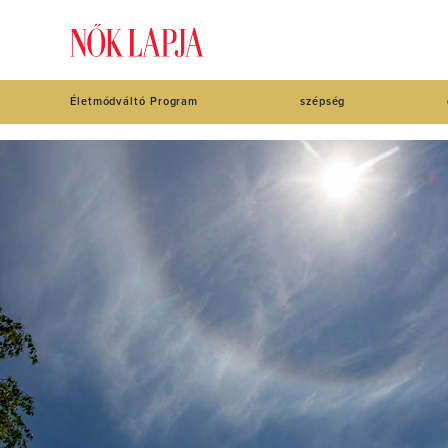
Életmódváltó Program
szépség