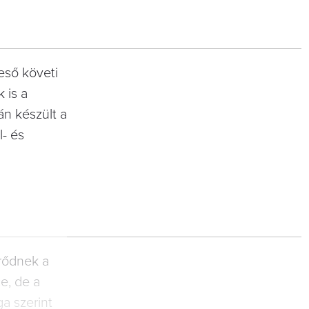
eső követi
 is a
án készült a
l- és
örődnek a
e, de a
a szerint