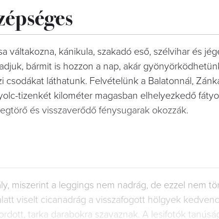
szépséges
 váltakozna, kánikula, szakadó eső, szélvihar és jég
adjuk, bármit is hozzon a nap, akár gyönyörködhetünk
zi csodákat láthatunk. Felvételünk a Balatonnál, Zánk
nyolc-tizenkét kilométer magasban elhelyezkedő fátyo
megtörő és visszaverődő fénysugarak okozzák.
ly, miszerint a leggings nem nadrág, de ezzel nem t
latt viselt cicanadrág a visszafogott hölgyek kedvenc
ordott, tarka darabokra szavaznak. A lesifotók tanúság