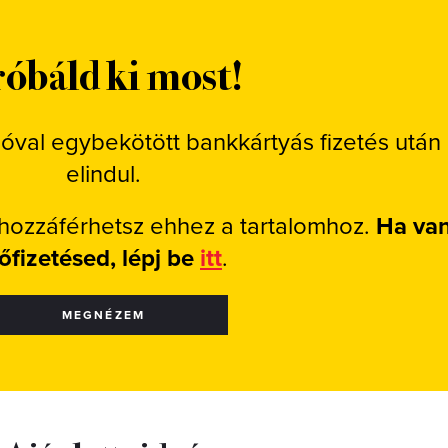
óbáld ki most!
ióval egybekötött bankkártyás fizetés után
elindul.
 hozzáférhetsz ehhez a tartalomhoz.
Ha va
lőfizetésed, lépj be
itt
.
MEGNÉZEM