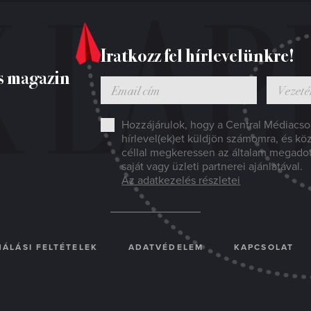
Iratkozz fel hírlevelünkre!
s magazin
Hozzájárulok, hogy a Central Médiacsop
hírlevel(ek)et küldjön számomra, és kö
céllal megkeressen az általam megado
saját vagy üzleti partnerei ajánlatával.
Az adatkezelés részletei
ÁLÁSI FELTÉTELEK
ADATVÉDELEM
KAPCSOLAT