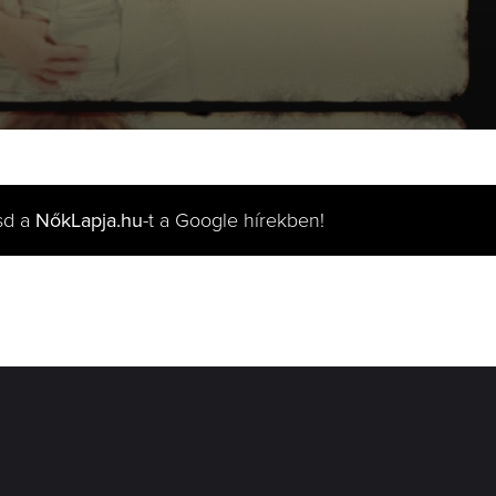
sd a
NőkLapja.hu
-t a Google hírekben!