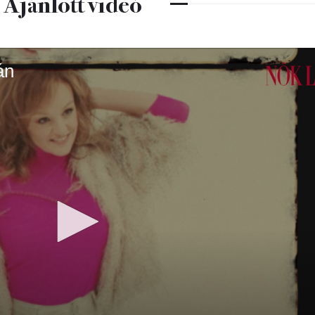
Ajánlott videó
án