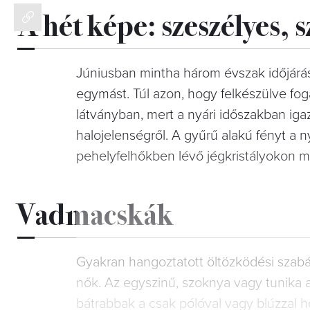
A hét képe: szeszélyes, 
Júniusban mintha három évszak időjárása
egymást. Túl azon, hogy felkészülve fog
látványban, mert a nyári időszakban iga
halojelenségről. A gyűrű alakú fényt a 
pehelyfelhőkben lévő jégkristályokon 
Vadmacskák
Gyakran hangoztatott öltözködési szabá
nők. Az egyszinű, szoknya vagy tunika a
bátrabbak a csak pólóval vagy blúzzal h