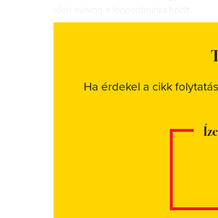
idén nyáron a leopárdminta hódít.
T
Ha érdekel a cikk folytatá
Íz