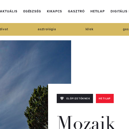
AKTUÁLIS
EGÉSZSÉG
KIKAPCS
GASZTRÓ
HETILAP
DIGITÁLIS
divat
asztrológia
lélek
gas
ELŐFIZETŐKNEK
HETILAP
Mozaik