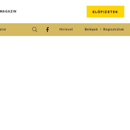
 MAGAZIN
ELŐFIZETEK
ztró
Hírlevél
Belépek
Regisztrálok