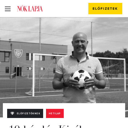
ELŐFIZETEK
ELŐFIZETŐKNEK
HETILAP