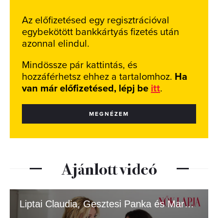
Az előfizetésed egy regisztrációval
egybekötött bankkártyás fizetés után
azonnal elindul.
Mindössze pár kattintás, és
hozzáférhetsz ehhez a tartalomhoz.
Ha
van már előfizetésed, lépj be
itt
.
MEGNÉZEM
Ajánlott videó
Liptai Claudia, Gesztesi Panka és Marci a Nők Lapja címlapján