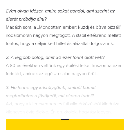
1.Van olyan idézet, amire sokat gondol, ami szerint az
életét próbálja élni?
Madách sora, a „Mondottam ember: küzdj és bízva bízzál!”
irodalomórán nagyon megfogott. A stabil értékrend mellett
fontos, hogy a céljainkért hittel és alázattal dolgozzunk.
2. A legjobb dolog, amit 30 ezer forint alatt vett?
A 80-as években vettünk egy építési telket huszonhatezer
forintért, aminek az egész család nagyon örült.
3. Ha lenne egy kristálygömb, amiből bármit
megtudhatna a jövőjéről, mit akarna tudni?
Azt, hogy a kilencvenperces futballmérkőzésből kiindulva
kilencven évig élek-e. Én drukkolok, hogy így legyen.