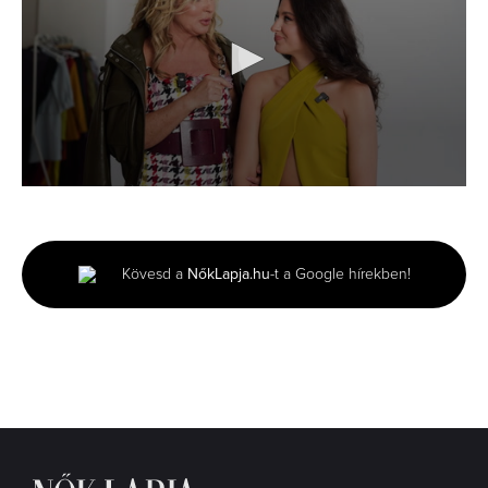
0
seconds
of
3
minutes,
Kövesd a
NőkLapja.hu
-t a Google hírekben!
29
seconds