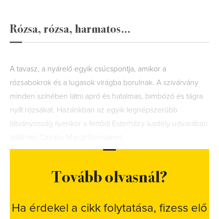
Rózsa, rózsa, harmatos…
A tavasz, a nyárelő egyik csúcspontja, amikor a
rózsabokrok és a lugasok virágba borulnak. A szivárvány
minden színében látni apró és hatalmas, bimbózó és tágra
nyílt rózsákat. Hazánkban az egyik legnépszerűbb
látványosság ilyenkor a fertődi Esterházy-kastély udvarában
található Cziráky Margit Rózsakert.
Tovább olvasnál?
Ha érdekel a cikk folytatása, fizess elő