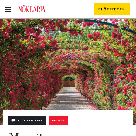
ELŐFIZETEK
ELŐFIZETŐKNEK
HETILAP