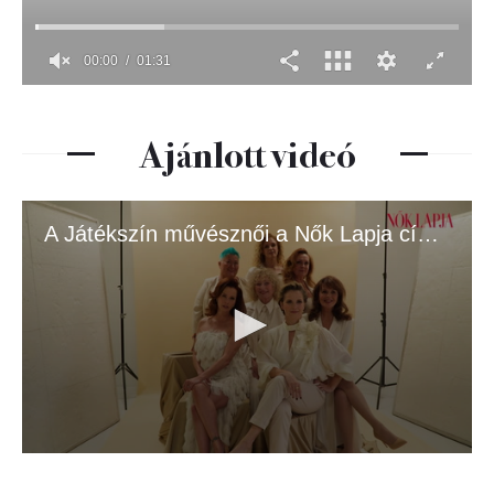
Ajánlott videó
A Játékszín művésznői a Nők Lapja címlapján
0
seconds