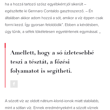
ha a hozzá tartozó szósz egyébként jól sikerült –
egészítette ki Gennaro Contaldo gasztroszerző. – Én
általában akkor adom hozzá a sót, amikor a víz éppen csak
forrni kezd. Így gyorsan feloldódik”. Ebben a kérdésben,
úgy tűnik, a séfek tökéletesen egyetértenek egymással. „
Amellett, hogy a só ízletesebbé
teszi a tésztát, a főzési
folyamatot is segítheti.
A sózott víz az oldott nátrium-klorid-ionok miatt stabilabb,
mint a sótlan víz. Ennek eredményeként a sózott víznek