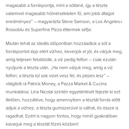
magasabb a forráspontja, mint a sótlané, így a tészta
valamivel magasabb hőmérsékleten fő, ami jobb állagot
eredményez” – magyarázta Steve Samson, a Los Angeles-i
Rossoblu és Superfine Pizza éttermek séfje.
Miután tehát az ideális időpontban hozzáadtuk a sót a
forráspontot épp elért vízhez, keverjük el jól, és várjuk meg,
amíg teljesen feloldódik, a víz pedig felforr – csak ezután
nyúljunk a tészta után. „Ha nem várjuk meg, amíg a víz
felforr, a tészta túl sok vizet vesz fel, és pépes lesz” –
világított rá Patrick Money, a Pazza Market & Cucina
munkatársa. Lina Nicolai szintén egyetértését fejezte ki ezt
illetően, hozzátéve, hogy amennyiben a tésztát forrás előtt
adjuk a vízhez, a tészta gumiszerűvé is válhat, és össze is
ragadhat. Ezért is nagyon fontos, hogy minél gyakrabban
kavarjuk meg a tésztát főzés közben!