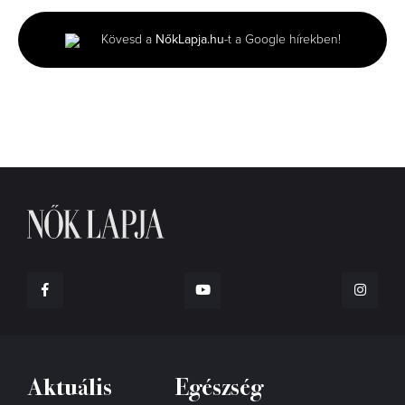
of
43
seconds
Kövesd a
NőkLapja.hu
-t a Google hírekben!
Aktuális
Egészség