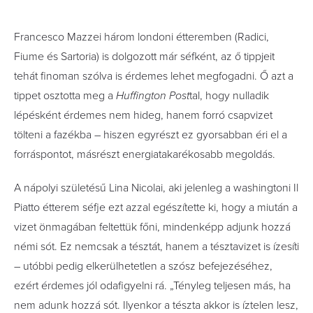
Francesco Mazzei három londoni étteremben (Radici,
Fiume és Sartoria) is dolgozott már séfként, az ő tippjeit
tehát finoman szólva is érdemes lehet megfogadni. Ő azt a
tippet osztotta meg a
Huffington Post
tal, hogy nulladik
lépésként érdemes nem hideg, hanem forró csapvizet
tölteni a fazékba – hiszen egyrészt ez gyorsabban éri el a
forráspontot, másrészt energiatakarékosabb megoldás.
A nápolyi születésű Lina Nicolai, aki jelenleg a washingtoni Il
Piatto étterem séfje ezt azzal egészítette ki, hogy a miután a
vizet önmagában feltettük főni, mindenképp adjunk hozzá
némi sót. Ez nemcsak a tésztát, hanem a tésztavizet is ízesíti
– utóbbi pedig elkerülhetetlen a szósz befejezéséhez,
ezért érdemes jól odafigyelni rá. „Tényleg teljesen más, ha
nem adunk hozzá sót. Ilyenkor a tészta akkor is íztelen lesz,