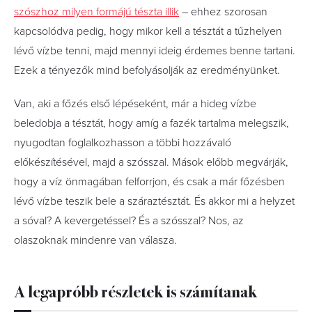
szószhoz milyen formájú tészta illik
– ehhez szorosan
kapcsolódva pedig, hogy mikor kell a tésztát a tűzhelyen
lévő vízbe tenni, majd mennyi ideig érdemes benne tartani.
Ezek a tényezők mind befolyásolják az eredményünket.
Van, aki a főzés első lépéseként, már a hideg vízbe
beledobja a tésztát, hogy amíg a fazék tartalma melegszik,
nyugodtan foglalkozhasson a többi hozzávaló
előkészítésével, majd a szósszal. Mások előbb megvárják,
hogy a víz önmagában felforrjon, és csak a már főzésben
lévő vízbe teszik bele a száraztésztát. És akkor mi a helyzet
a sóval? A kevergetéssel? És a szósszal? Nos, az
olaszoknak mindenre van válasza.
A legapróbb részletek is számítanak