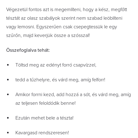
Végezetül fontos azt is megemlíteni, hogy a kész, megfőtt
tésztát az olasz szabályok szerint nem szabad leöblíteni
vagy lemosni. Egyszerűen csak csepegtessük le egy
szűrőn, majd keverjük össze a szósszal!
Összefoglalva tehát:
Töltsd meg az edényt forró csapvízzel,
tedd a tűzhelyre, és várd meg, amíg felforr!
Amikor forrni kezd, add hozzá a sót, és várd meg, amíg
az teljesen feloldódik benne!
Ezután mehet bele a tészta!
Kavargasd rendszeresen!