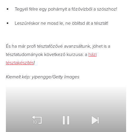
Tegyél félre egy pohárnyit a főzővízből a szószhoz!
Leszűréskor ne mosd le, ne öblítsd át a tésztát!
És ha már profi tésztafőzővé avanzsáltunk, jöhet is a
tésztatudományok következő kurzusa: a
házi
tésztakészítés
!
Kiemelt kép: yipengge/Getty Images