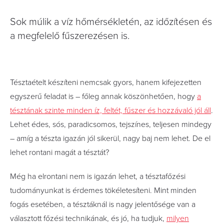
Sok múlik a víz hőmérsékletén, az időzítésen és
a megfelelő fűszerezésen is.
Tésztaételt készíteni nemcsak gyors, hanem kifejezetten
egyszerű feladat is – főleg annak köszönhetően, hogy
a
tésztának szinte minden íz, feltét, fűszer és hozzávaló jól áll
.
Lehet édes, sós, paradicsomos, tejszínes, teljesen mindegy
– amíg a tészta igazán jól sikerül, nagy baj nem lehet. De el
lehet rontani magát a tésztát?
Még ha elrontani nem is igazán lehet, a tésztafőzési
tudományunkat is érdemes tökéletesíteni. Mint minden
fogás esetében, a tésztáknál is nagy jelentősége van a
választott főzési technikának, és jó, ha tudjuk,
milyen