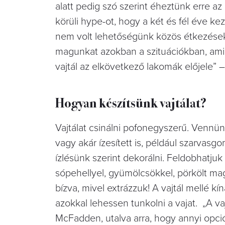
alatt pedig szó szerint éheztünk erre a
körüli hype-ot, hogy a két és fél éve ke
nem volt lehetőségünk közös étkezése
magunkat azokban a szituációkban, amik
vajtál az elkövetkező lakomák előjele” –
Hogyan készítsünk vajtálat?
Vajtálat csinálni pofonegyszerű. Vennün
vagy akár ízesített is, például szarvas
ízlésünk szerint dekorálni. Feldobhatjuk
sópehellyel, gyümölcsökkel, pörkölt mag
bízva, mivel extrázzuk! A vajtál mellé k
azokkal lehessen tunkolni a vajat. „A vaj
McFadden, utalva arra, hogy annyi opci