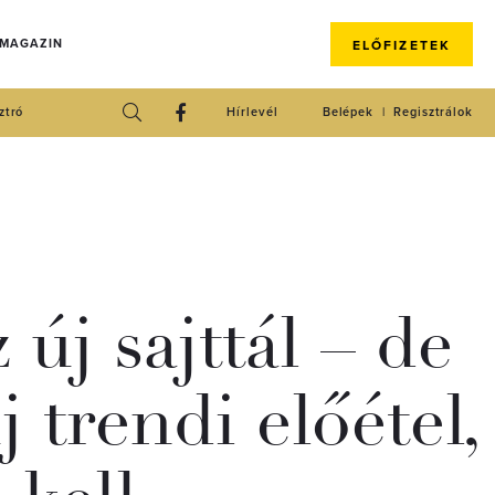
 MAGAZIN
ELŐFIZETEK
ztró
Hírlevél
Belépek
Regisztrálok
 új sajttál – de
j trendi előétel,