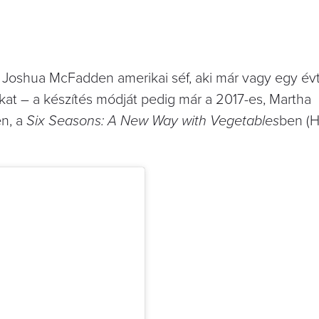
ja Joshua McFadden amerikai séf, aki már vagy egy év
at – a készítés módját pedig már a 2017-es, Martha
n, a
Six Seasons: A New Way with Vegetables
ben (H