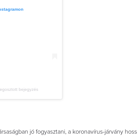
Instagramon
megosztott bejegyzés
társaságban jó fogyasztani, a koronavírus-járvány hos