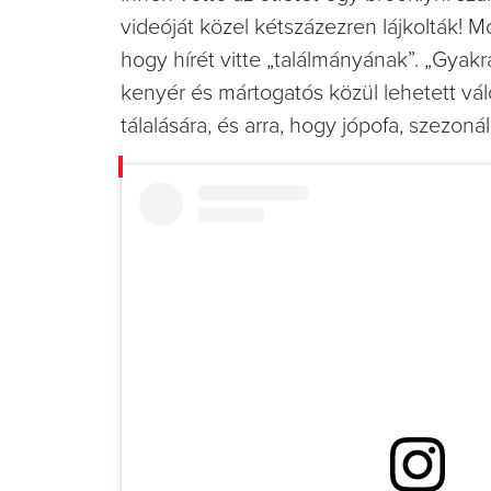
videóját közel kétszázezren lájkolták! 
hogy hírét vitte „találmányának”. „Gyak
kenyér és mártogatós közül lehetett válo
tálalására, és arra, hogy jópofa, szezonál