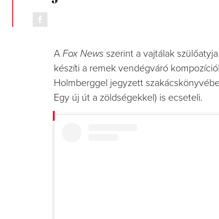
A
Fox News
szerint a vajtálak szülőaty
készíti a remek vendégváró kompozíciók
Holmberggel jegyzett szakácskönyvébe
Egy új út a zöldségekkel) is ecseteli.