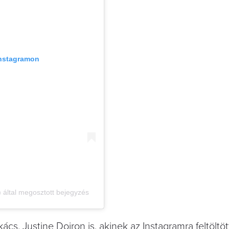
Instagramon
ltal megosztott bejegyzés
ács, Justine Doiron is, akinek az Instagramra feltöltöt