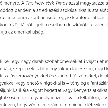
z élményre. A
The New York Times
azzal magyarázza a 
zdődött pandémia az étkezési szokásainkat is átalakít
kre, mostanra azonban ismét egyre komfortosabban 
or közös tálból – jelen esetben deszkáról – csipege
 írja az amerikai újság.
k kell egy nagy darab szobahőmérsékletű vajat (lehet
gombás), szépen eloszlatni egy jókora fadeszkán, majd
 friss fűszernövényekkel és szárított fűszerekkel, de a
vakkal vagy ehető virágokkal is – tényleg a fantáziá
ínáljunk karikára vágott bagettet vagy kenyérfalatkáka
tál sosem lesz ugyanolyan ízű” – vallja feltalálója, J
ónk van, hogy végtelen számú kombináció létezik az