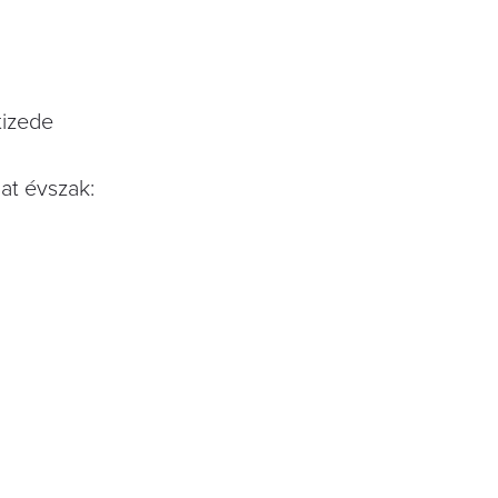
tizede
at évszak: