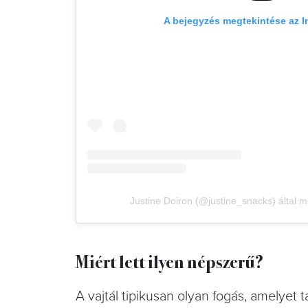
A bejegyzés megtekintése az 
Justine Doiron (@justine_snacks) által 
Miért lett ilyen népszerű?
A vajtál tipikusan olyan fogás, amelyet 