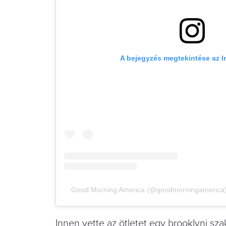
A bejegyzés megtekintése az 
Good Morning America (@goodmorningamerica) á
Innen vette az ötletet egy brooklyni szak