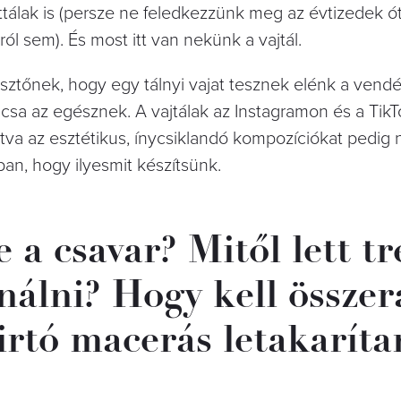
ttálak is (persze ne feledkezzünk meg az évtizedek ó
l sem). És most itt van nekünk a vajtál.
sztőnek, hogy egy tálnyi vajat tesznek elénk a ven
kulcsa az egésznek. A vajtálak az Instagramon és a Tik
átva az esztétikus, ínycsiklandó kompozíciókat pedig 
an, hogy ilyesmit készítsünk.
 a csavar? Mitől lett tr
ínálni? Hogy kell össze
irtó macerás letakaríta