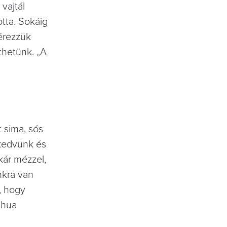
vajtál
otta. Sokáig
érezzük
thetünk. „A
 sima, sós
 kedvünk és
kár mézzel,
nkra van
t, hogy
oshua