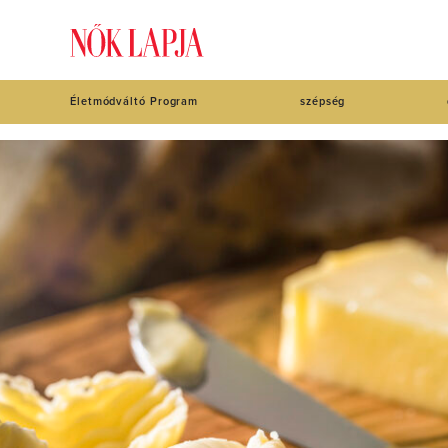
Életmódváltó Program
szépség