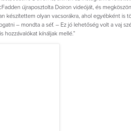
McFadden újraposztolta Doiron videóját, és megköszön
ran készítettem olyan vacsorákra, ahol egyébként is t
gatni – mondta a séf. – Ez jó lehetőség volt a vaj sz
is hozzávalókat kínáljak mellé.”