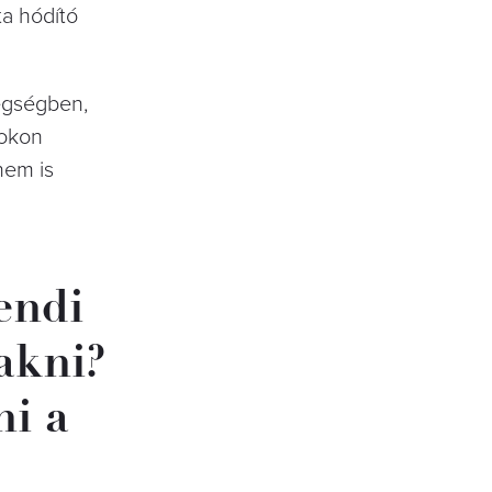
ta hódító
dégségben,
Tokon
nem is
endi
rakni?
ni a