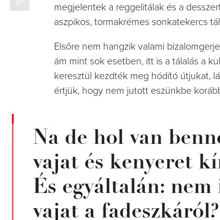
megjelentek a reggelitálak és a desszer
aszpikos, tormakrémes sonkatekercs tálró
Elsőre nem hangzik valami bizalomgerje
ám mint sok esetben, itt is a tálalás a 
keresztül kezdték meg hódító útjukat, l
értjük, hogy nem jutott eszünkbe korább
Na de hol van benne
vajat és kenyeret k
És egyáltalán: nem 
vajat a fadeszkáról?