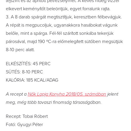
tejszínt és az aprított petrezselymet. A kevés hideg vízzel
elkevert keményítőt beleöntjük, egyet forralunk rajta.
3. A 8 darab spárgát megtisztítjuk, keresztben félbevágjuk.
A répát is megpucoljuk, ugyanakkora hasábokat vágunk
belőle, mint a spárga. Fél-fél szárított sonkába tekerjük
párosával, majd 190 ºC-ra előmelegített sütőben megsütjük
8-10 perc alatt.
ELKÉSZÍTÉS: 45 PERC
SÜTÉS: 8-10 PERC
KALÓRIA: 185 KCAL/ADAG
A recept a
Nők Lapja Konyha 2018/05. számában
jelent
meg, még több tavaszi finomság társaságában.
Recept: Tobai Róbert
Fotó: Gyugyi Péter