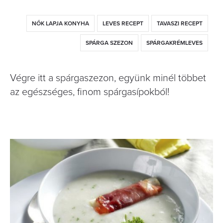
NŐK LAPJA KONYHA
LEVES RECEPT
TAVASZI RECEPT
SPÁRGA SZEZON
SPÁRGAKRÉMLEVES
Végre itt a spárgaszezon, együnk minél többet
az egészséges, finom spárgasípokból!