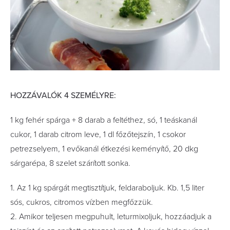
HOZZÁVALÓK 4 SZEMÉLYRE:
1 kg fehér spárga + 8 darab a feltéthez, só, 1 teáskanál
cukor, 1 darab citrom leve, 1 dl főzőtejszín, 1 csokor
petrezselyem, 1 evőkanál étkezési keményítő, 20 dkg
sárgarépa, 8 szelet szárított sonka.
1. Az 1 kg spárgát megtisztítjuk, feldaraboljuk. Kb. 1,5 liter
sós, cukros, citromos vízben megfőzzük.
2. Amikor teljesen megpuhult, leturmixoljuk, hozzáadjuk a