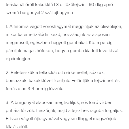
teáskanál őrölt kakukkfű | 3 dl főzőtejszín | 60 dkg apró
szemű burgonya| 2 szál újhagyma
1. A ﬁnomra vágott vöröshagymát megpirítjuk az olívaolajon,
mikor karamellizálódni kezd, hozzáadjuk az alaposan
megmosott, egészben hagyott gombákat. Kb. 5 percig
pároljuk magas hőfokon, hogy a gomba kiadott leve kissé
elpárologjon.
2. Beletesszük a felkockázott csirkemellet, sózzuk,
borsozzuk, kakukkfűvel ízesítjük. Felöntjük a tejszínnel, és
forrás után 3-4 percig főzzük.
3. A burgonyát alaposan megtisztítjuk, sós forró vízben
puhára főzzük. Leszűrjük, majd a tejszínes raguba forgatjuk.
Frissen vágott újhagymával vagy snidlinggel megszórjuk
tálalás előtt.