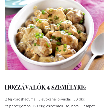
HOZZÁVALÓK 4 SZEMÉLYRE:
2 fej vöröshagyma | 3 evőkanál olívaolaj | 30 dkg
csiperkegomba | 60 dkg csirkemell | só, bors | 1 csapott