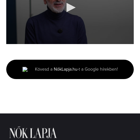
0
seconds
of
4
minutes,
Kövesd a
NőkLapja.hu
-t a Google hírekben!
35
seconds