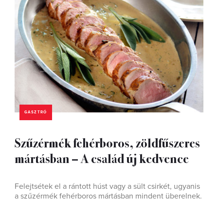
GASZTRÓ
Szűzérmék fehérboros, zöldfűszeres
mártásban – A család új kedvence
Felejtsétek el a rántott húst vagy a sült csirkét, ugyanis
a szűzérmék fehérboros mártásban mindent überelnek.