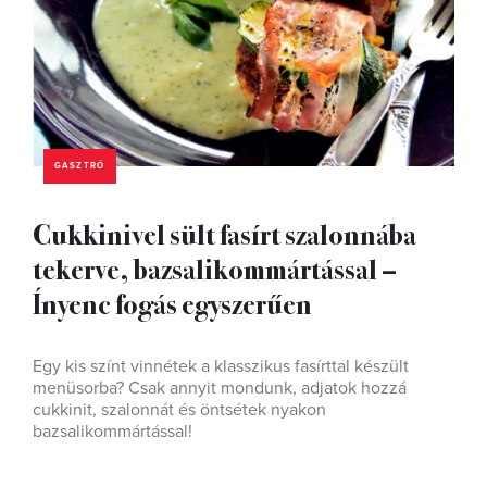
GASZTRÓ
Cukkinivel sült fasírt szalonnába
tekerve, bazsalikommártással –
Ínyenc fogás egyszerűen
Egy kis színt vinnétek a klasszikus fasírttal készült
menüsorba? Csak annyit mondunk, adjatok hozzá
cukkinit, szalonnát és öntsétek nyakon
bazsalikommártással!