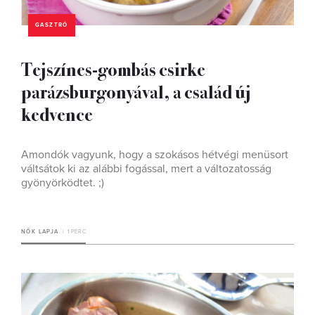
GASZTRÓ
Tejszínes-gombás csirke
parázsburgonyával, a család új
kedvence
Amondók vagyunk, hogy a szokásos hétvégi menüsort
váltsátok ki az alábbi fogással, mert a változatosság
gyönyörködtet. ;)
NŐK LAPJA
1 PERC