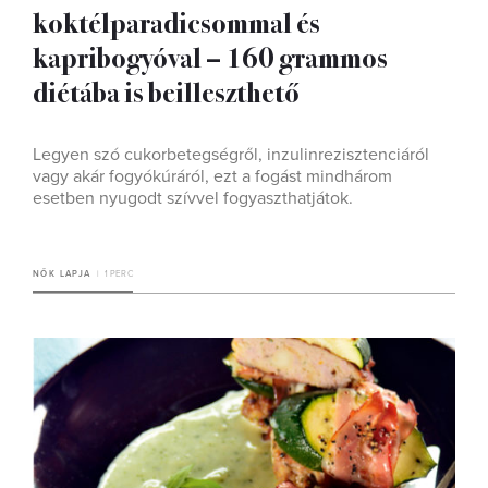
koktélparadicsommal és
kapribogyóval – 160 grammos
diétába is beilleszthető
Legyen szó cukorbetegségről, inzulinrezisztenciáról
vagy akár fogyókúráról, ezt a fogást mindhárom
esetben nyugodt szívvel fogyaszthatjátok.
NŐK LAPJA
1 PERC