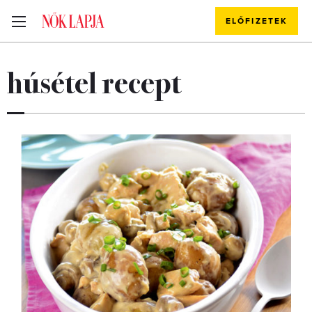
ELŐFIZETEK
húsétel recept