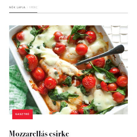
NŐK LAPJA
1 PERC
GASZTRÓ
Mozzarellás csirke