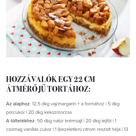
HOZZÁVALÓK EGY 22 CM
ÁTMÉRŐJŰ TORTÁHOZ:
Az alaphoz
: 12,5 dkg vaj/margarin + a formához | 5 dkg
porcukor | 20 dkg kekszmorzsa
A töltelékhez
: 50 dkg natúr krémsajt | 20 dkg tejföl | 1
csomag vaníliás cukor | 1 (kezeletlen) citrom reszelt héja | 13