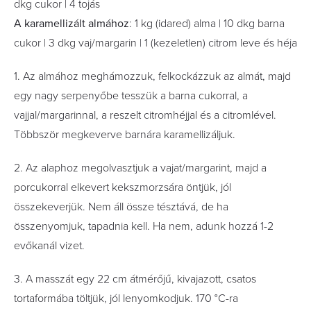
dkg cukor | 4 tojás
A karamellizált almához
: 1 kg (idared) alma | 10 dkg barna
cukor | 3 dkg vaj/margarin | 1 (kezeletlen) citrom leve és héja
1. Az almához meghámozzuk, felkockázzuk az almát, majd
egy nagy serpenyőbe tesszük a barna cukorral, a
vajjal/margarinnal, a reszelt citromhéjjal és a citromlével.
Többször megkeverve barnára karamellizáljuk.
2. Az alaphoz megolvasztjuk a vajat/margarint, majd a
porcukorral elkevert kekszmorzsára öntjük, jól
összekeverjük. Nem áll össze tésztává, de ha
összenyomjuk, tapadnia kell. Ha nem, adunk hozzá 1-2
evőkanál vizet.
3. A masszát egy 22 cm átmérőjű, kivajazott, csatos
tortaformába töltjük, jól lenyomkodjuk. 170 °C-ra