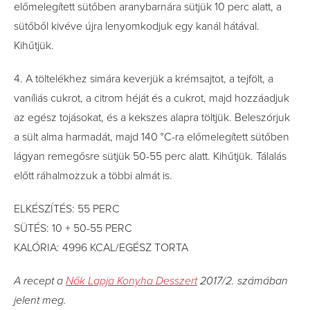
előmelegített sütőben aranybarnára sütjük 10 perc alatt, a
sütőből kivéve újra lenyomkodjuk egy kanál hátával.
Kihűtjük.
4. A töltelékhez simára keverjük a krémsajtot, a tejfölt, a
vaníliás cukrot, a citrom héját és a cukrot, majd hozzáadjuk
az egész tojásokat, és a kekszes alapra töltjük. Beleszórjuk
a sült alma harmadát, majd 140 °C-ra előmelegített sütőben
lágyan remegősre sütjük 50-55 perc alatt. Kihűtjük. Tálalás
előtt ráhalmozzuk a többi almát is.
ELKÉSZÍTÉS: 55 PERC
SÜTÉS: 10 + 50-55 PERC
KALÓRIA: 4996 KCAL/EGÉSZ TORTA
A recept a
Nők Lapja Konyha Desszert
2017/2. számában
jelent meg.