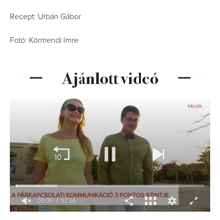
Recept: Urbán Gábor
Fotó: Körmendi Imre
Ajánlott videó
00:01
02:06
0