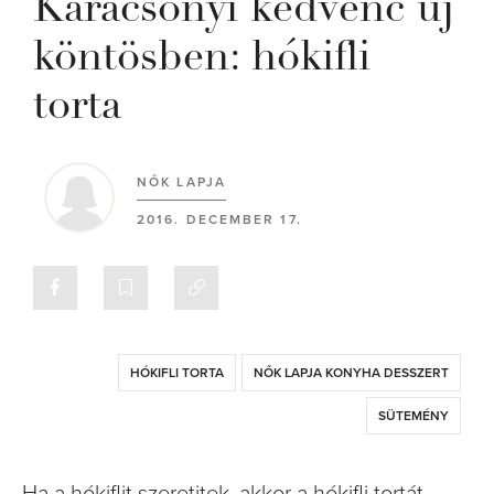
Karácsonyi kedvenc új
köntösben: hókifli
torta
NŐK LAPJA
2016. DECEMBER 17.
HÓKIFLI TORTA
NŐK LAPJA KONYHA DESSZERT
SÜTEMÉNY