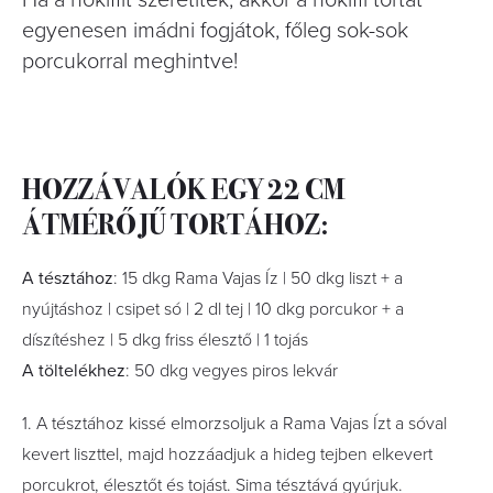
Ha a hókiflit szeretitek, akkor a hókifli tortát
egyenesen imádni fogjátok, főleg sok-sok
porcukorral meghintve!
HOZZÁVALÓK EGY 22 CM
ÁTMÉRŐJŰ TORTÁHOZ:
A tésztához
: 15 dkg Rama Vajas Íz | 50 dkg liszt + a
nyújtáshoz | csipet só | 2 dl tej | 10 dkg porcukor + a
díszítéshez | 5 dkg friss élesztő | 1 tojás
A töltelékhez
: 50 dkg vegyes piros lekvár
1. A tésztához kissé elmorzsoljuk a Rama Vajas Ízt a sóval
kevert liszttel, majd hozzáadjuk a hideg tejben elkevert
porcukrot, élesztőt és tojást. Sima tésztává gyúrjuk.