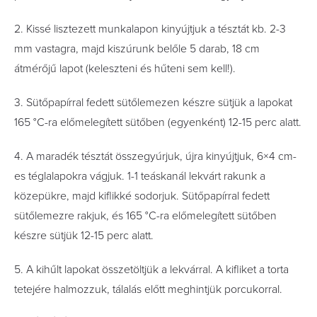
2. Kissé lisztezett munkalapon kinyújtjuk a tésztát kb. 2-3
mm vastagra, majd kiszúrunk belőle 5 darab, 18 cm
átmérőjű lapot (keleszteni és hűteni sem kell!).
3. Sütőpapírral fedett sütőlemezen készre sütjük a lapokat
165 °C-ra előmelegített sütőben (egyenként) 12-15 perc alatt.
4. A maradék tésztát összegyúrjuk, újra kinyújtjuk, 6×4 cm-
es téglalapokra vágjuk. 1-1 teáskanál lekvárt rakunk a
közepükre, majd kiﬂikké sodorjuk. Sütőpapírral fedett
sütőlemezre rakjuk, és 165 °C-ra előmelegített sütőben
készre sütjük 12-15 perc alatt.
5. A kihűlt lapokat összetöltjük a lekvárral. A kiﬂiket a torta
tetejére halmozzuk, tálalás előtt meghintjük porcukorral.