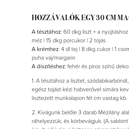
HOZZÁVALÓK EGY 30 CM MAG
A tésztához
: 60 dkg liszt + a nyújtásho
méz | 15 dkg porcukor | 2 tojás
A krémhez
: 4 dl tej | 8 dkg cukor | 1 
puha vaj/margarin
A díszítéshez
: fehér és piros színű de
1. A tésztához a lisztet, szódabikarbónát
egész tojást kézi habverővel simára keve
lisztezett munkalapon fél cm vastag kb
2. Kivágunk belőle 3 darab Mézilány ala
ráhelyezzük, és körbevágjuk. (A sablont 