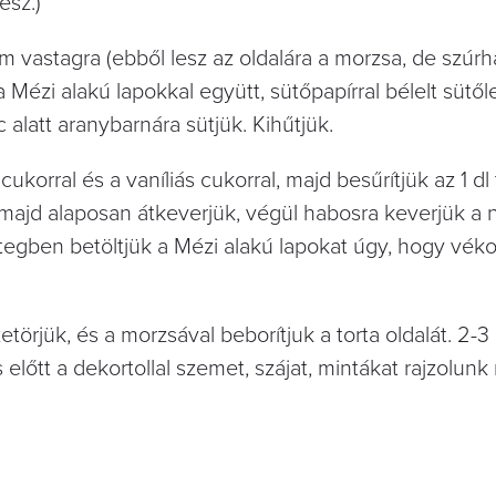
esz.)
 cm vastagra (ebből lesz az oldalára a morzsa, de szúrh
a Mézi alakú lapokkal együtt, sütőpapírral bélelt sütő
 alatt aranybarnára sütjük. Kihűtjük.
cukorral és a vaníliás cukorral, majd besűrítjük az 1 dl
k, majd alaposan átkeverjük, végül habosra keverjük a
étegben betöltjük a Mézi alakú lapokat úgy, hogy vék
törjük, és a morzsával beborítjuk a torta oldalát. 2-3 
lőtt a dekortollal szemet, szájat, mintákat rajzolunk 