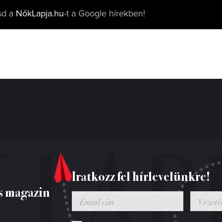
sd a
NőkLapja.hu
-t a Google hírekben!
Iratkozz fel hírlevelünkre!
s magazin