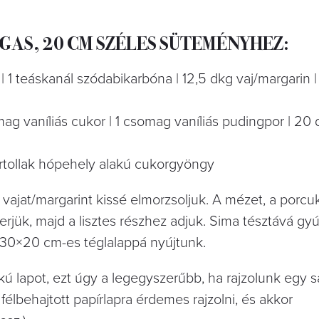
AS, 20 CM SZÉLES SÜTEMÉNYHEZ:
z | 1 teáskanál szódabikarbóna | 12,5 dkg vaj/margarin 
csomag vaníliás cukor | 1 csomag vaníliás pudingpor | 2
kortollak hópehely alakú cukorgyöngy
, vajat/margarint kissé elmorzsoljuk. A mézet, a porcu
rjük, majd a lisztes részhez adjuk. Sima tésztává gyú
. 30×20 cm-es téglalappá nyújtunk.
kú lapot, ezt úgy a legegyszerűbb, ha rajzolunk egy s
félbehajtott papírlapra érdemes rajzolni, és akkor