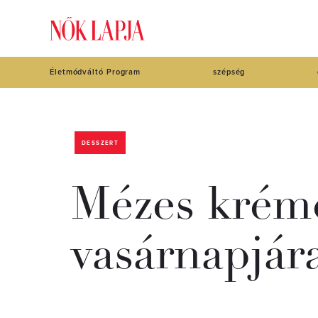
Életmódváltó Program
szépség
DESSZERT
Mézes kréme
vasárnapjár