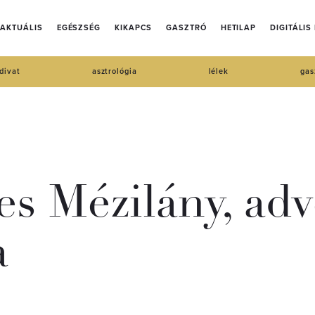
AKTUÁLIS
EGÉSZSÉG
KIKAPCS
GASZTRÓ
HETILAP
DIGITÁLIS
divat
asztrológia
lélek
gas
s Mézilány, adv
a