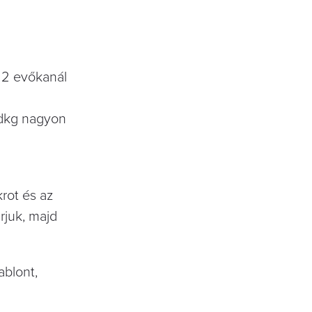
| 2 evőkanál
0 dkg nagyon
krot és az
rjuk, majd
ablont,