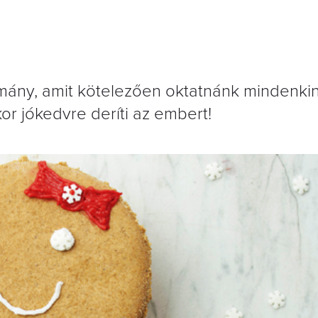
ány, amit kötelezően oktatnánk mindenki
or jókedvre deríti az embert!