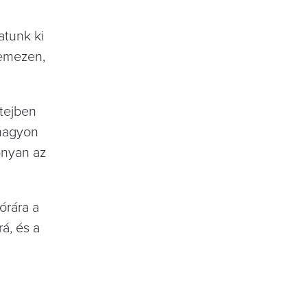
atunk ki
lemezen,
 tejben
 nagyon
onyan az
órára a
rá, és a