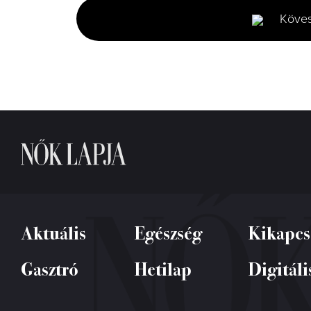
minutes,
Köve
6
seconds
Volume
0%
Aktuális
Egészség
Kikapcs
Gasztró
Hetilap
Digitáli