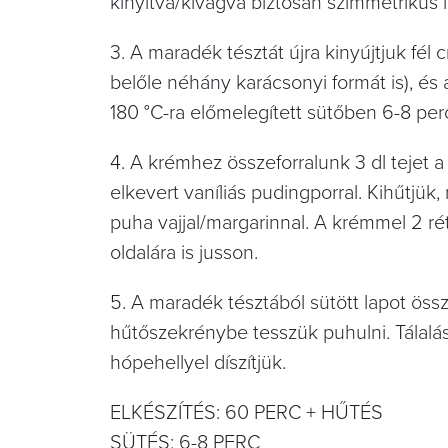
kinyitva/kivágva biztosan szimmetrikus l
3. A maradék tésztát újra kinyújtjuk fél
belőle néhány karácsonyi formát is), és 
180 °C-ra előmelegített sütőben 6-8 perc
4. A krémhez összeforralunk 3 dl tejet a 
elkevert vaníliás pudingporral. Kihűtjü
puha vajjal/margarinnal. A krémmel 2 r
oldalára is jusson.
5. A maradék tésztából sütött lapot össze
hűtőszekrénybe tesszük puhulni. Tálalás e
hópehellyel díszítjük.
ELKÉSZÍTÉS: 60 PERC + HŰTÉS
SÜTÉS: 6-8 PERC