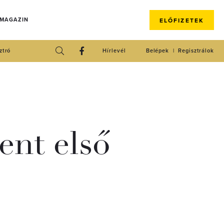
 MAGAZIN
ELŐFIZETEK
ztró
Hírlevél
Belépek
Regisztrálok
ent első