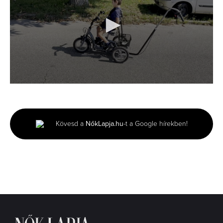
0
seconds
of
8
seconds
Kövesd a
NőkLapja.hu
-t a Google hírekben!