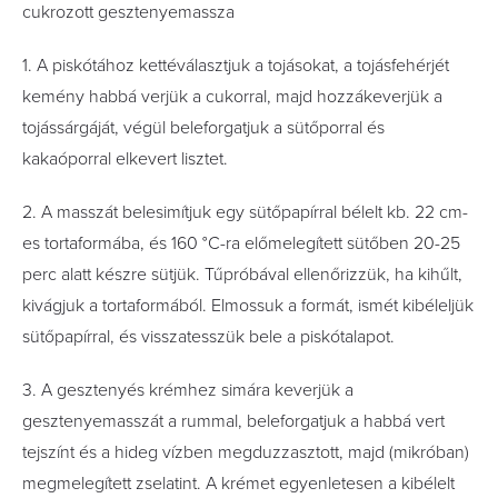
cukrozott gesztenyemassza
1. A piskótához kettéválasztjuk a tojásokat, a tojásfehérjét
kemény habbá verjük a cukorral, majd hozzákeverjük a
tojássárgáját, végül beleforgatjuk a sütőporral és
kakaóporral elkevert lisztet.
2. A masszát belesimítjuk egy sütőpapírral bélelt kb. 22 cm-
es tortaformába, és 160 °C-ra előmelegített sütőben 20-25
perc alatt készre sütjük. Tűpróbával ellenőrizzük, ha kihűlt,
kivágjuk a tortaformából. Elmossuk a formát, ismét kibéleljük
sütőpapírral, és visszatesszük bele a piskótalapot.
3. A gesztenyés krémhez simára keverjük a
gesztenyemasszát a rummal, beleforgatjuk a habbá vert
tejszínt és a hideg vízben megduzzasztott, majd (mikróban)
megmelegített zselatint. A krémet egyenletesen a kibélelt