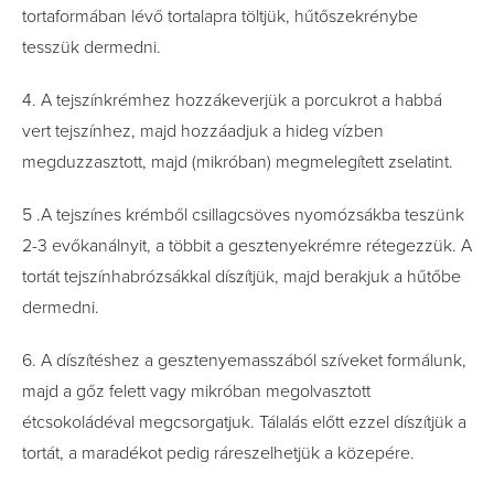
tortaformában lévő tortalapra töltjük, hűtőszekrénybe
tesszük dermedni.
4. A tejszínkrémhez hozzákeverjük a porcukrot a habbá
vert tejszínhez, majd hozzáadjuk a hideg vízben
megduzzasztott, majd (mikróban) megmelegített zselatint.
5 .A tejszínes krémből csillagcsöves nyomózsákba teszünk
2-3 evőkanálnyit, a többit a gesztenyekrémre rétegezzük. A
tortát tejszínhabrózsákkal díszítjük, majd berakjuk a hűtőbe
dermedni.
6. A díszítéshez a gesztenyemasszából szíveket formálunk,
majd a gőz felett vagy mikróban megolvasztott
étcsokoládéval megcsorgatjuk. Tálalás előtt ezzel díszítjük a
tortát, a maradékot pedig ráreszelhetjük a közepére.