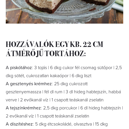
HOZZÁVALÓK EGY KB. 22 CM
ÁTMÉRŐJŰ TORTÁHOZ:
A piskótához
: 3 tojás | 6 dkg cukor fél csomag sütőpor | 2,5
dkg sötét, cukrozatlan kakaópor | 6 dkg liszt
A gesztenyés krémhez
: 25 dkg cukrozott
gesztenyemassza | fél dl rum | 3 dl hideg habtejszín, habbá
verve | 2 evőkanál víz | 1 csapott teáskanál zselatin
A tejszínkrémhez
: 2,5 dkg porcukor | 6 dl hideg habtejszín |
2 evőkanál víz | 1 csapott teáskanál zselatin
A díszítéshez
: 5 dkg étcsokoládé, olvasztva | 15 dkg