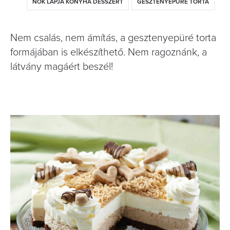
NŐK LAPJA KONYHA DESSZERT
GESZTENYEPÜRÉ TORTA
Nem csalás, nem ámítás, a gesztenyepüré torta
formájában is elkészíthető. Nem ragoznánk, a
látvány magáért beszél!