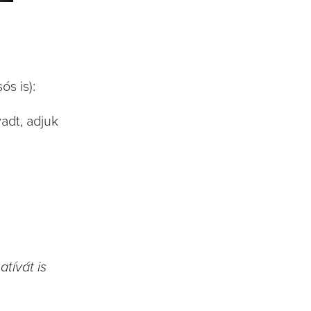
ós is):
adt, adjuk
tívát is