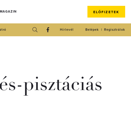
 MAGAZIN
ELŐFIZETEK
ztró
Hírlevél
Belépek
Regisztrálok
és-pisztáciás