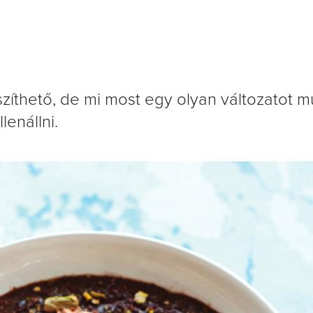
íthető, de mi most egy olyan változatot m
enállni.