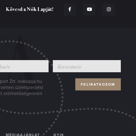
Kövesd a Nők Lapját!
ort Zrt. noklapja.hu
zvetlen üzletszerzési
tt elérhetőségeimen
MÉDIAAJÁNLAT
GYIK