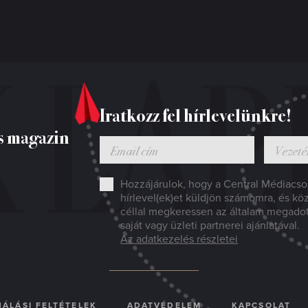
Iratkozz fel hírlevelünkre!
s magazin
Hozzájárulok, hogy a Central Médiacsop
hírlevel(ek)et küldjön számomra, és kö
céllal megkeressen az általam megado
saját vagy üzleti partnerei ajánlatával.
Az adatkezelés részletei
ÁLÁSI FELTÉTELEK
ADATVÉDELEM
KAPCSOLAT