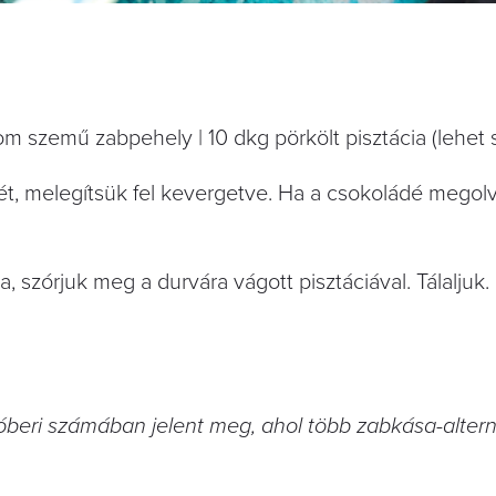
om szemű zabpehely | 10 dkg pörkölt pisztácia (lehet s
dét, melegítsük fel kevergetve. Ha a csokoládé megolv
, szórjuk meg a durvára vágott pisztáciával. Tálaljuk.
beri számában jelent meg, ahol több zabkása-alterna