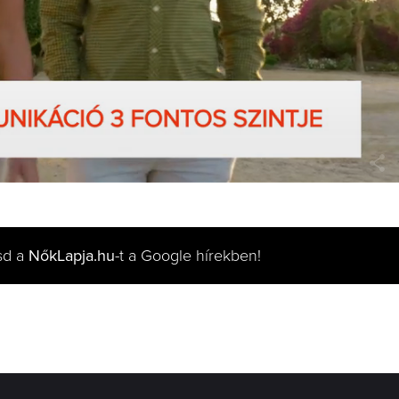
sd a
NőkLapja.hu
-t a Google hírekben!