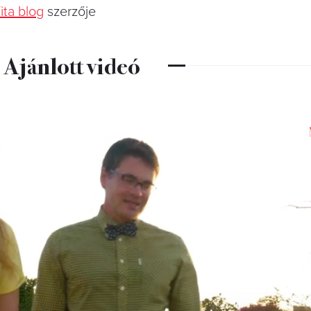
ita blog
szerzője
Ajánlott videó