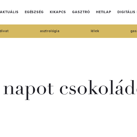
AKTUÁLIS
EGÉSZSÉG
KIKAPCS
GASZTRÓ
HETILAP
DIGITÁLIS
divat
asztrológia
lélek
gas
 napot csokolád