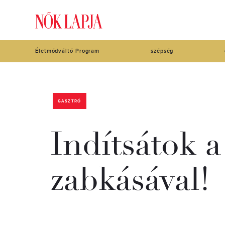
Életmódváltó Program
szépség
GASZTRÓ
Indítsátok a
zabkásával!