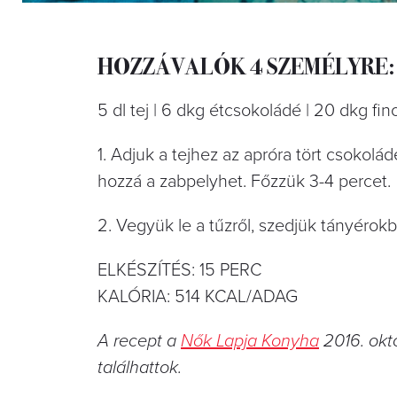
HOZZÁVALÓK 4 SZEMÉLYRE:
5 dl tej | 6 dkg étcsokoládé | 20 dkg ﬁn
1. Adjuk a tejhez az apróra tört csokolá
hozzá a zabpelyhet. Főzzük 3-4 percet.
2. Vegyük le a tűzről, szedjük tányérokba
ELKÉSZÍTÉS: 15 PERC
KALÓRIA: 514 KCAL/ADAG
A recept a
Nők Lapja Konyha
2016. októ
találhattok.