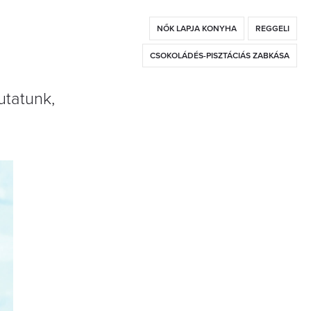
NŐK LAPJA KONYHA
REGGELI
CSOKOLÁDÉS-PISZTÁCIÁS ZABKÁSA
utatunk,