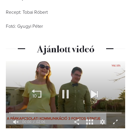
Recept: Tobai Róbert
Fotó: Gyugyi Péter
Ajánlott videó
00:01
02:06
0