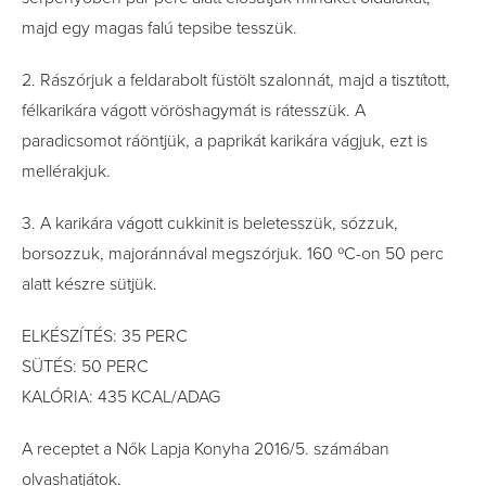
majd egy magas falú tepsibe tesszük.
2. Rászórjuk a feldarabolt füstölt szalonnát, majd a tisztított,
félkarikára vágott vöröshagymát is rátesszük. A
paradicsomot ráöntjük, a paprikát karikára vágjuk, ezt is
mellérakjuk.
3. A karikára vágott cukkinit is beletesszük, sózzuk,
borsozzuk, majoránnával megszórjuk. 160 ºC-on 50 perc
alatt készre sütjük.
ELKÉSZÍTÉS: 35 PERC
SÜTÉS: 50 PERC
KALÓRIA: 435 KCAL/ADAG
A receptet a Nők Lapja Konyha 2016/5. számában
olvashatjátok.