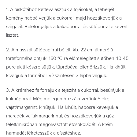
1. A piskótához kettéválasztjuk a tojásokat, a fehérjét
kemény habbá verjük a cukorral, majd hozzákeverjük a
sárgáját. Beleforgatjuk a kakaóporral és sütőporral elkevert
lisztet.
2. A masszát sütőpapírral bélelt, kb. 22 cm átmérőjű
tortaformába öntjük, 160 °C-ra előmelegített sütőben 40-45
perc alatt készre sütjük, tűpróbával ellenőrizzük. Ha kihűlt,
kivágjuk a formából, vízszintesen 3 lapba vágjuk.
3. A krémhez felforraljuk a tejszínt a cukorral, besűrítjük a
kakaóporral. Még melegen hozzákeverünk 5 dkg
vajat/margarint, kihűtjük. Ha kihűlt, habosra keverjük a
maradék vajjal/margarinnal, és hozzákeverjük a gőz
felett/mikróban megolvasztott étcsokoládét. A krém
harmadát félretesszük a díszítéshez.