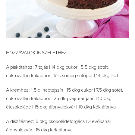
HOZZÁVALÓK 16 SZELETHEZ:
A piskótához: 7 tojás | 14 dkg cukor | 5,5 dkg sötét,
cukrozatlan kakaópor | fél csomag sütőpor | 13 dkg liszt
A krémhez: 1,5 dl habtejszín | 15 dkg cukor | 7,5 dkg sötét,
cukrozatlan kakaópor | 25 dkg vaj/margarin | 10 dkg
étcsokoládé | 15 dkg áfonyalekvár | 10 dkg kék áfonya
A díszítéshez: 5 dkg csokoládéforgács | 2 evőkanál
áfonyalekvár | 15 dkg kék áfonya