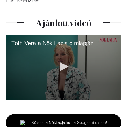
Fotó: Acsai Miklós
Ajánlott videó
Tóth Vera a Nők Lapja címlapján
0
seconds
of
3
minutes,
Kövesd a
NőkLapja.hu
-t a Google hírekben!
0