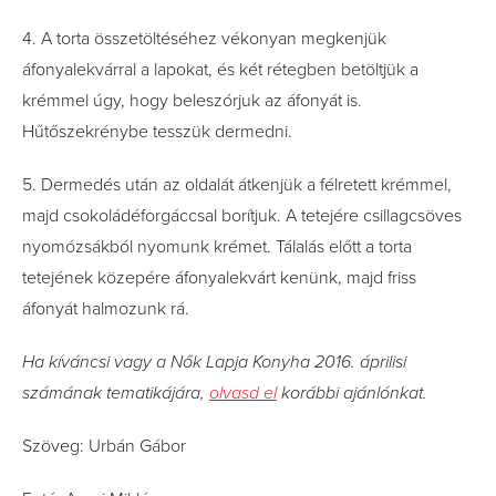
4. A torta összetöltéséhez vékonyan megkenjük
áfonyalekvárral a lapokat, és két rétegben betöltjük a
krémmel úgy, hogy beleszórjuk az áfonyát is.
Hűtőszekrénybe tesszük dermedni.
5. Dermedés után az oldalát átkenjük a félretett krémmel,
majd csokoládéforgáccsal borítjuk. A tetejére csillagcsöves
nyomózsákból nyomunk krémet. Tálalás előtt a torta
tetejének közepére áfonyalekvárt kenünk, majd friss
áfonyát halmozunk rá.
Ha kíváncsi vagy a Nők Lapja Konyha 2016. áprilisi
számának tematikájára,
olvasd el
korábbi ajánlónkat.
Szöveg: Urbán Gábor