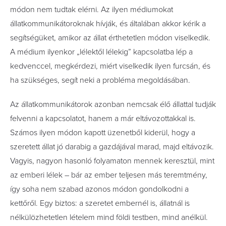
módon nem tudtak elérni. Az ilyen médiumokat
állatkommunikátoroknak hívják, és általában akkor kérik a
segítségüket, amikor az állat érthetetlen módon viselkedik.
A médium ilyenkor „lélektől lélekig” kapcsolatba lép a
kedvenccel, megkérdezi, miért viselkedik ilyen furcsán, és
ha szükséges, segít neki a probléma megoldásában.
Az állatkommunikátorok azonban nemcsak élő állattal tudják
felvenni a kapcsolatot, hanem a már eltávozottakkal is.
Számos ilyen módon kapott üzenetből kiderül, hogy a
szeretett állat jó darabig a gazdájával marad, majd eltávozik.
Vagyis, nagyon hasonló folyamaton mennek keresztül, mint
az emberi lélek – bár az ember teljesen más teremtmény,
így soha nem szabad azonos módon gondolkodni a
kettőről. Egy biztos: a szeretet embernél is, állatnál is
nélkülözhetetlen lételem mind földi testben, mind anélkül.