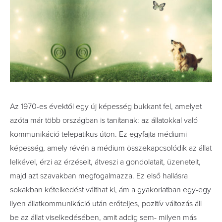
Az 1970-es évektől egy új képesség bukkant fel, amelyet
azóta már több országban is tanítanak: az állatokkal való
kommunikáció telepatikus úton. Ez egyfajta médiumi
képesség, amely révén a médium összekapcsolódik az állat
lelkével, érzi az érzéseit, átveszi a gondolatait, üzeneteit,
majd azt szavakban megfogalmazza. Ez első hallásra
sokakban kételkedést válthat ki, ám a gyakorlatban egy-egy
ilyen állatkommunikáció után erőteljes, pozitív változás áll
be az állat viselkedésében, amit addig sem- milyen más