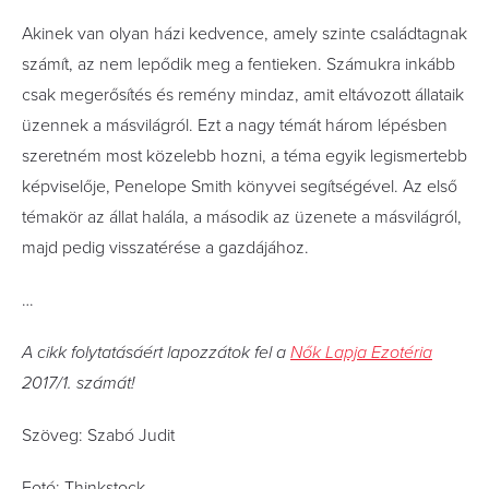
Akinek van olyan házi kedvence, amely szinte családtagnak
számít, az nem lepődik meg a fentieken. Számukra inkább
csak megerősítés és remény mindaz, amit eltávozott állataik
üzennek a másvilágról. Ezt a nagy témát három lépésben
szeretném most közelebb hozni, a téma egyik legismertebb
képviselője, Penelope Smith könyvei segítségével. Az első
témakör az állat halála, a második az üzenete a másvilágról,
majd pedig visszatérése a gazdájához.
…
A cikk folytatásáért lapozzátok fel a
Nők Lapja Ezotéria
2017/1. számát!
Szöveg: Szabó Judit
Fotó: Thinkstock