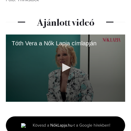
Ajánlott videó
Tóth Vera a Nők Lapja címlapján
0
seconds
of
3
minutes,
Kövesd a
NőkLapja.hu
-t a Google hírekben!
0