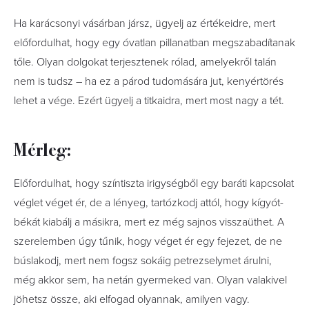
Ha karácsonyi vásárban jársz, ügyelj az értékeidre, mert
előfordulhat, hogy egy óvatlan pillanatban megszabadítanak
tőle. Olyan dolgokat terjesztenek rólad, amelyekről talán
nem is tudsz – ha ez a párod tudomására jut, kenyértörés
lehet a vége. Ezért ügyelj a titkaidra, mert most nagy a tét.
Mérleg:
Előfordulhat, hogy színtiszta irigységből egy baráti kapcsolat
véglet véget ér, de a lényeg, tartózkodj attól, hogy kígyót-
békát kiabálj a másikra, mert ez még sajnos visszaüthet. A
szerelemben úgy tűnik, hogy véget ér egy fejezet, de ne
búslakodj, mert nem fogsz sokáig petrezselymet árulni,
még akkor sem, ha netán gyermeked van. Olyan valakivel
jöhetsz össze, aki elfogad olyannak, amilyen vagy.