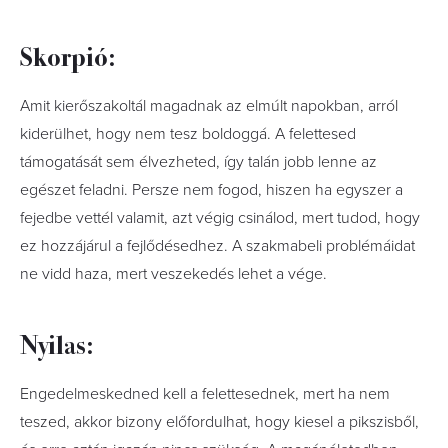
Skorpió:
Amit kierőszakoltál magadnak az elmúlt napokban, arról
kiderülhet, hogy nem tesz boldoggá. A felettesed
támogatását sem élvezheted, így talán jobb lenne az
egészet feladni. Persze nem fogod, hiszen ha egyszer a
fejedbe vettél valamit, azt végig csinálod, mert tudod, hogy
ez hozzájárul a fejlődésedhez. A szakmabeli problémáidat
ne vidd haza, mert veszekedés lehet a vége.
Nyilas:
Engedelmeskedned kell a felettesednek, mert ha nem
teszed, akkor bizony előfordulhat, hogy kiesel a pikszisből,