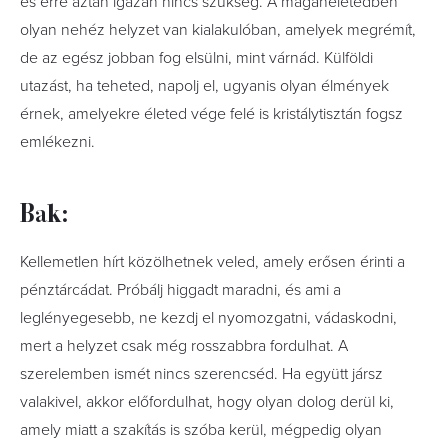
és erre aztán igazán nincs szükség. A magánéletedben
olyan nehéz helyzet van kialakulóban, amelyek megrémít,
de az egész jobban fog elsülni, mint várnád. Külföldi
utazást, ha teheted, napolj el, ugyanis olyan élmények
érnek, amelyekre életed vége felé is kristálytisztán fogsz
emlékezni.
Bak:
Kellemetlen hírt közölhetnek veled, amely erősen érinti a
pénztárcádat. Próbálj higgadt maradni, és ami a
leglényegesebb, ne kezdj el nyomozgatni, vádaskodni,
mert a helyzet csak még rosszabbra fordulhat. A
szerelemben ismét nincs szerencséd. Ha együtt jársz
valakivel, akkor előfordulhat, hogy olyan dolog derül ki,
amely miatt a szakítás is szóba kerül, mégpedig olyan