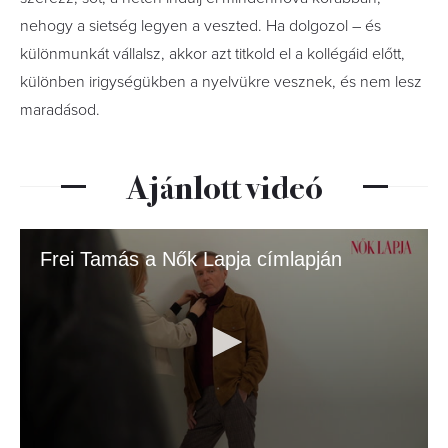
nehogy a sietség legyen a veszted. Ha dolgozol – és
különmunkát vállalsz, akkor azt titkold el a kollégáid előtt,
különben irigységükben a nyelvükre vesznek, és nem lesz
maradásod.
Ajánlott videó
Frei Tamás a Nők Lapja címlapján