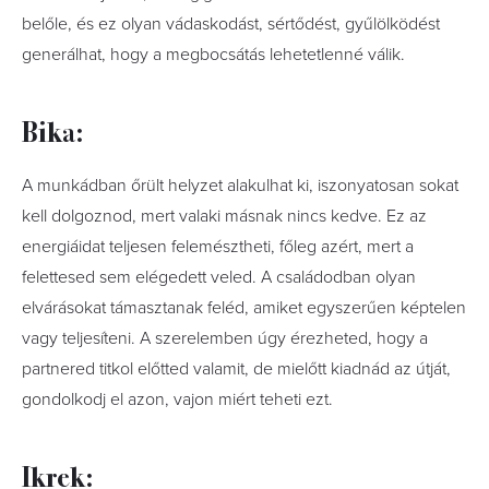
belőle, és ez olyan vádaskodást, sértődést, gyűlölködést
generálhat, hogy a megbocsátás lehetetlenné válik.
Bika:
A munkádban őrült helyzet alakulhat ki, iszonyatosan sokat
kell dolgoznod, mert valaki másnak nincs kedve. Ez az
energiáidat teljesen felemésztheti, főleg azért, mert a
felettesed sem elégedett veled. A családodban olyan
elvárásokat támasztanak feléd, amiket egyszerűen képtelen
vagy teljesíteni. A szerelemben úgy érezheted, hogy a
partnered titkol előtted valamit, de mielőtt kiadnád az útját,
gondolkodj el azon, vajon miért teheti ezt.
Ikrek: