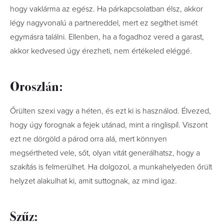
hogy vaklárma az egész. Ha párkapcsolatban élsz, akkor
légy nagyvonalú a partnereddel, mert ez segíthet ismét
egymásra találni. Ellenben, ha a fogadhoz vered a garast,
akkor kedvesed úgy érezheti, nem értékeled eléggé.
Oroszlán:
Őrülten szexi vagy a héten, és ezt ki is használod. Élvezed,
hogy úgy forognak a fejek utánad, mint a ringlispíl. Viszont
ezt ne dörgöld a párod orra alá, mert könnyen
megsértheted vele, sőt, olyan vitát generálhatsz, hogy a
szakítás is felmerülhet. Ha dolgozol, a munkahelyeden őrült
helyzet alakulhat ki, amit suttognak, az mind igaz.
Szűz: