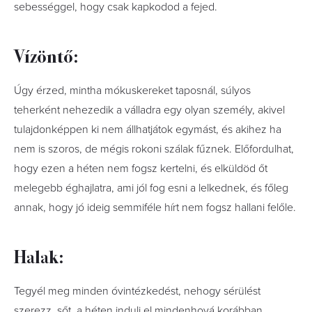
sebességgel, hogy csak kapkodod a fejed.
Vízöntő:
Úgy érzed, mintha mókuskereket taposnál, súlyos
teherként nehezedik a válladra egy olyan személy, akivel
tulajdonképpen ki nem állhatjátok egymást, és akihez ha
nem is szoros, de mégis rokoni szálak fűznek. Előfordulhat,
hogy ezen a héten nem fogsz kertelni, és elküldöd őt
melegebb éghajlatra, ami jól fog esni a lelkednek, és főleg
annak, hogy jó ideig semmiféle hírt nem fogsz hallani felőle.
Halak:
Tegyél meg minden óvintézkedést, nehogy sérülést
szerezz, sőt, a héten indulj el mindenhová korábban,