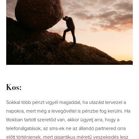
Kos:
Sokkal több pénzt vigyél magaddal, ha utazást tervezel a
napokra, mert még a levegővétel is pénzbe fog kerülni. Ha
titokban tartott szeretőd van, akkor ügyelj arra, hogy a
telefonálgatások, az sms-ek ne az állandó partnered orra
előtt történjenek, mert gigantikus méretű veszekedés lesz