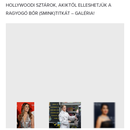
HOLLYWOODI SZTÁROK, AKIKTŐL ELLESHETJÜK A
RAGYOGÓ BŐR (SMINK)TITKÁT – GALÉRIA!