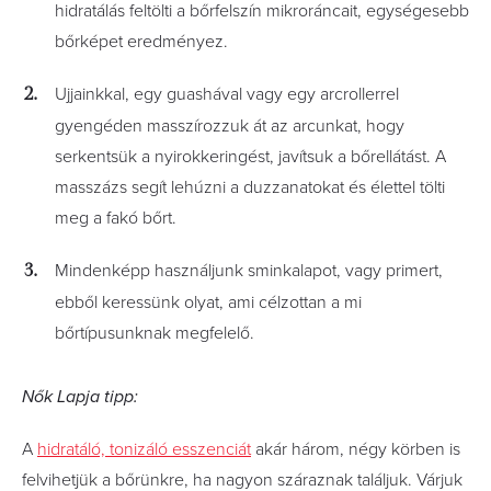
hidratálás feltölti a bőrfelszín mikroráncait, egységesebb
bőrképet eredményez.
Ujjainkkal, egy guashával vagy egy arcrollerrel
gyengéden masszírozzuk át az arcunkat, hogy
serkentsük a nyirokkeringést, javítsuk a bőrellátást. A
masszázs segít lehúzni a duzzanatokat és élettel tölti
meg a fakó bőrt.
Mindenképp használjunk sminkalapot, vagy primert,
ebből keressünk olyat, ami célzottan a mi
bőrtípusunknak megfelelő.
Nők Lapja tipp:
A
hidratáló, tonizáló esszenciát
akár három, négy körben is
felvihetjük a bőrünkre, ha nagyon száraznak találjuk. Várjuk