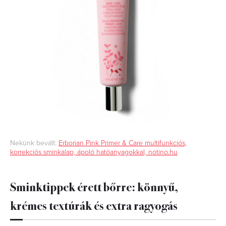
Nekünk bevált:
Erborian Pink Primer & Care multifunkciós,
korrekciós sminkalap, ápoló hatóanyagokkal, notino.hu
Sminktippek érett bőrre: könnyű,
krémes textúrák és extra ragyogás