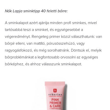
Nők Lapja sminktipp 40 feletti bőrre:
A sminkalapot azért ajánlja minden profi sminkes, mivel
tartósabbá teszi a sminket, és egységesebbé a
végeredményt. Rengeteg primer közül választhatunk: van
bőrpír elleni, van mattító, pórusösszehúzó, vagy
ragyogásfokozó, és még sorolhatnánk. Döntsük el, melyik
bőrproblémánkat a legfontosabb orvosolni az egységes
bőrképhez, és ahhoz válasszunk sminkalapot.