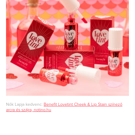
Nők Lapja kedvenc:
Benefit Lovetint Cheek & Lip Stain színező
arcra és szájra, notino.hu