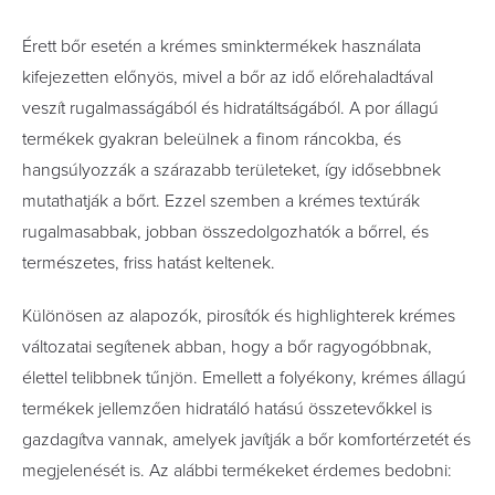
Érett bőr esetén a krémes sminktermékek használata
kifejezetten előnyös, mivel a bőr az idő előrehaladtával
veszít rugalmasságából és hidratáltságából. A por állagú
termékek gyakran beleülnek a finom ráncokba, és
hangsúlyozzák a szárazabb területeket, így idősebbnek
mutathatják a bőrt. Ezzel szemben a krémes textúrák
rugalmasabbak, jobban összedolgozhatók a bőrrel, és
természetes, friss hatást keltenek.
Különösen az alapozók, pirosítók és highlighterek krémes
változatai segítenek abban, hogy a bőr ragyogóbbnak,
élettel telibbnek tűnjön. Emellett a folyékony, krémes állagú
termékek jellemzően hidratáló hatású összetevőkkel is
gazdagítva vannak, amelyek javítják a bőr komfortérzetét és
megjelenését is. Az alábbi termékeket érdemes bedobni: