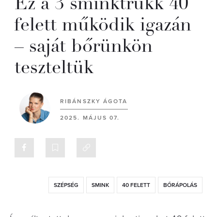
Ez a 3 sminktrükk 40
felett működik igazán
– saját bőrünkön
teszteltük
RIBÁNSZKY ÁGOTA
2025. MÁJUS 07.
SZÉPSÉG
SMINK
40 FELETT
BŐRÁPOLÁS