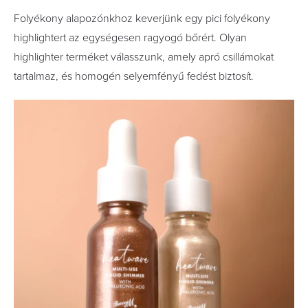
Folyékony alapozónkhoz keverjünk egy pici folyékony
highlightert az egységesen ragyogó bőrért. Olyan
highlighter terméket válasszunk, amely apró csillámokat
tartalmaz, és homogén selyemfényű fedést biztosít.