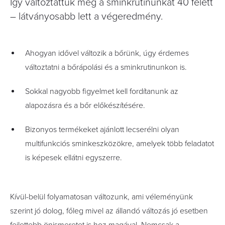
Így változtattuk meg a sminkrutinunkat 40 felett
– látványosabb lett a végeredmény.
Ahogyan idővel változik a bőrünk, úgy érdemes
változtatni a bőrápolási és a sminkrutinunkon is.
Sokkal nagyobb figyelmet kell fordítanunk az
alapozásra és a bőr előkészítésére.
Bizonyos termékeket ajánlott lecserélni olyan
multifunkciós sminkeszközökre, amelyek több feladatot
is képesek ellátni egyszerre.
Kívül-belül folyamatosan változunk, ami véleményünk
szerint jó dolog, főleg mivel az állandó változás jó esetben