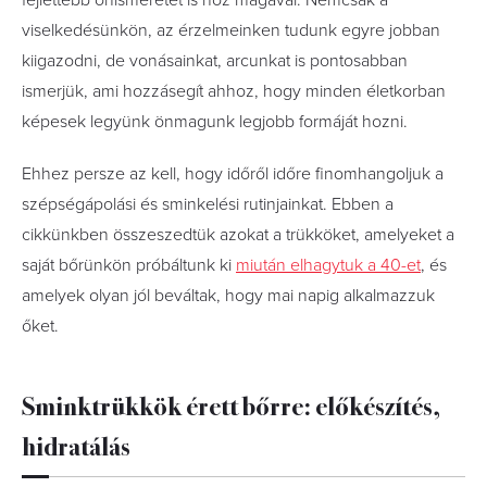
fejlettebb önismeretet is hoz magával. Nemcsak a
viselkedésünkön, az érzelmeinken tudunk egyre jobban
kiigazodni, de vonásainkat, arcunkat is pontosabban
ismerjük, ami hozzásegít ahhoz, hogy minden életkorban
képesek legyünk önmagunk legjobb formáját hozni.
Ehhez persze az kell, hogy időről időre finomhangoljuk a
szépségápolási és sminkelési rutinjainkat. Ebben a
cikkünkben összeszedtük azokat a trükköket, amelyeket a
saját bőrünkön próbáltunk ki
miután elhagytuk a 40-et
, és
amelyek olyan jól beváltak, hogy mai napig alkalmazzuk
őket.
Sminktrükkök érett bőrre: előkészítés,
hidratálás