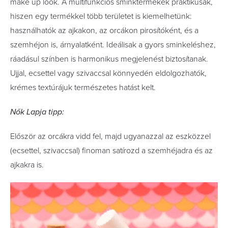
make up look. A multifunkciós sminktermékek praktikusak,
hiszen egy termékkel több területet is kiemelhetünk:
használhatók az ajkakon, az orcákon pirosítóként, és a
szemhéjon is, árnyalatként. Ideálisak a gyors sminkeléshez,
ráadásul színben is harmonikus megjelenést biztosítanak.
Ujjal, ecsettel vagy szivaccsal könnyedén eldolgozhatók,
krémes textúrájuk természetes hatást kelt.
Nők Lapja tipp:
Először az orcákra vidd fel, majd ugyanazzal az eszközzel
(ecsettel, szivaccsal) finoman satírozd a szemhéjadra és az
ajkakra is.