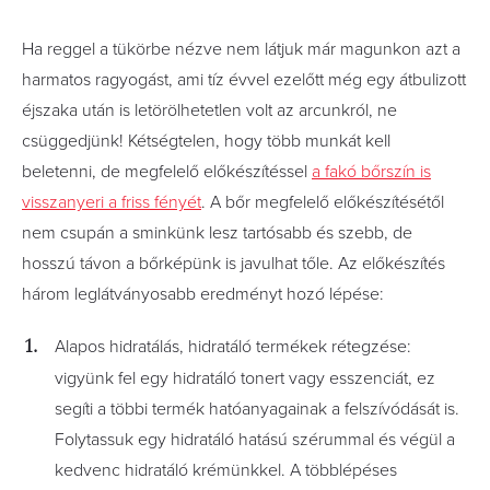
Ha reggel a tükörbe nézve nem látjuk már magunkon azt a
harmatos ragyogást, ami tíz évvel ezelőtt még egy átbulizott
éjszaka után is letörölhetetlen volt az arcunkról, ne
csüggedjünk! Kétségtelen, hogy több munkát kell
beletenni, de megfelelő előkészítéssel
a fakó bőrszín is
visszanyeri a friss fényét
. A bőr megfelelő előkészítésétől
nem csupán a sminkünk lesz tartósabb és szebb, de
hosszú távon a bőrképünk is javulhat tőle. Az előkészítés
három leglátványosabb eredményt hozó lépése:
Alapos hidratálás, hidratáló termékek rétegzése:
vigyünk fel egy hidratáló tonert vagy esszenciát, ez
segíti a többi termék hatóanyagainak a felszívódását is.
Folytassuk egy hidratáló hatású szérummal és végül a
kedvenc hidratáló krémünkkel. A többlépéses