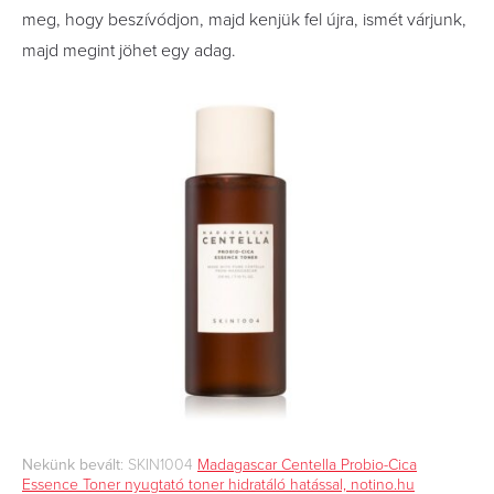
meg, hogy beszívódjon, majd kenjük fel újra, ismét várjunk,
majd megint jöhet egy adag.
Nekünk bevált
: SKIN1004
Madagascar Centella Probio-Cica
Essence Toner nyugtató toner hidratáló hatással, notino.hu