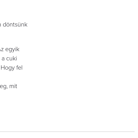
en döntsünk
Az egyik
 a cuki
. Hogy fel
eg, mit