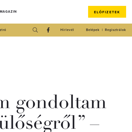
 MAGAZIN
ELŐFIZETEK
ztró
Hírlevél
Belépek
Regisztrálok
em gondoltam
ülőségről” –