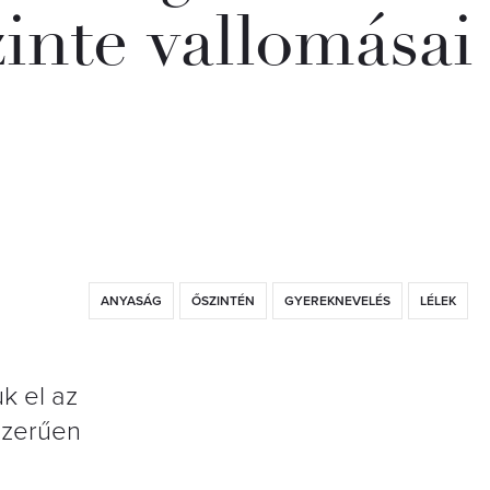
inte vallomásai
ANYASÁG
ŐSZINTÉN
GYEREKNEVELÉS
LÉLEK
k el az
szerűen