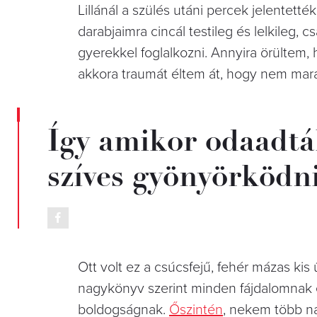
Lillánál a szülés utáni percek jelentetté
darabjaimra cincál testileg és lelkileg
gyerekkel foglalkozni. Annyira örültem,
akkora traumát éltem át, hogy nem ma
Így amikor odaadtá
szíves gyönyörködn
Ott volt ez a csúcsfejű, fehér mázas kis 
nagykönyv szerint minden fájdalomnak el
boldogságnak.
Őszintén
, nekem több na