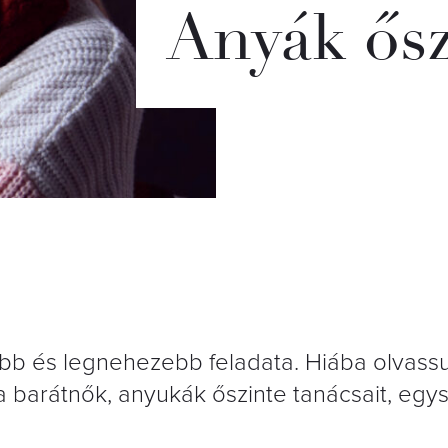
Anyák ősz
bb és legnehezebb feladata. Hiába olvassu
a barátnők, anyukák őszinte tanácsait, egy