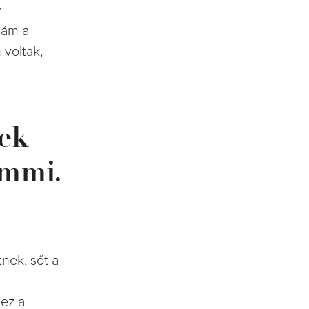
y
iám a
 voltak,
zek
emmi.
tnek, sőt a
 ez a