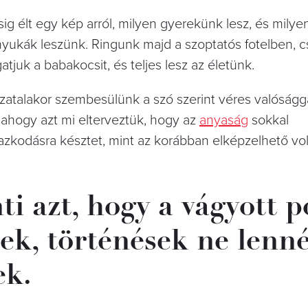
ig élt egy kép arról, milyen gyerekünk lesz, és milye
anyukák leszünk. Ringunk majd a szoptatós fotelben, c
atjuk a babakocsit, és teljes lesz az életünk.
ozatalakor szembesülünk a szó szerint véres valóságg
 ahogy azt mi elterveztük, hogy az
anyaság
sokkal
azkodásra késztet, mint az korábban elképzelhető vol
i azt, hogy a vágyott p
ések, történések ne lenn
ek.