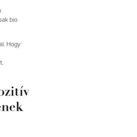
n
sak bio
al. Hogy
t.
ozitív
ének