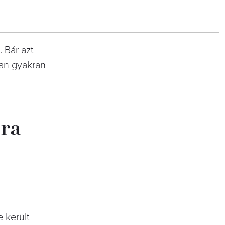
 Bár azt
ban gyakran
sra
 került