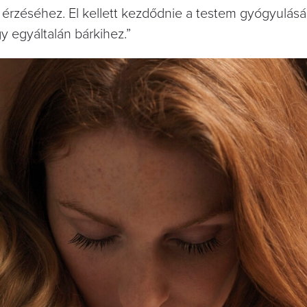
 érzéséhez. El kellett kezdődnie a testem gyógyulás
y egyáltalán bárkihez.”