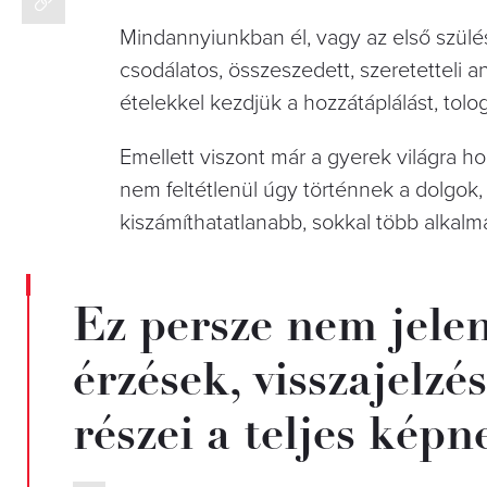
Mindannyiunkban él, vagy az első szülés
csodálatos, összeszedett, szeretetteli 
ételekkel kezdjük a hozzátáplálást, tolog
Emellett viszont már a gyerek világra h
nem feltétlenül úgy történnek a dolgok,
kiszámíthatatlanabb, sokkal több alkalm
Ez persze nem jelent
érzések, visszajelz
részei a teljes képn