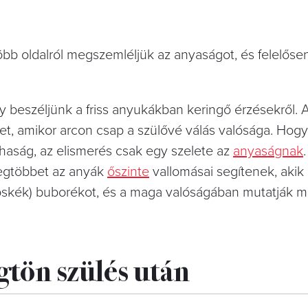
öbb oldalról megszemléljük az anyaságot, és felelős
beszéljünk a friss anyukákban keringő érzésekről. 
t, amikor arcon csap a szülővé válás valósága. Hogy
puhaság, az elismerés csak egy szelete az
anyaságnak
legtöbbet az anyák
őszinte
vallomásai segítenek, akik
ágoskék) buborékot, és a maga valóságában mutatják m
gtön szülés után