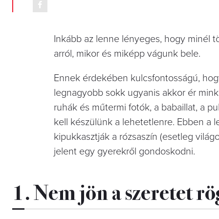
Inkább az lenne lényeges, hogy minél t
arról, mikor és miképp vágunk bele.
Ennek érdekében kulcsfontosságú, hogy 
legnagyobb sokk ugyanis akkor ér minke
ruhák és műtermi fotók, a babaillat, a 
kell készülünk a lehetetlenre. Ebben a 
kipukkasztják a rózsaszín (esetleg vil
jelent egy gyerekről gondoskodni.
1. Nem jön a szeretet rö