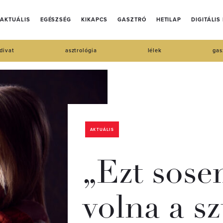
AKTUÁLIS
EGÉSZSÉG
KIKAPCS
GASZTRÓ
HETILAP
DIGITÁLIS
divat
asztrológia
lélek
gas
AKTUÁLIS
„Ezt sos
volna a sz