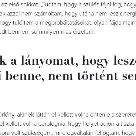
k az első sokkot. „Tudtam, hogy a szülés fájni fog, hog
, csak azzal nem számoltam, hogy utána nem lesz energ
 hogy túléltem a megpróbáltatásokat, olyan fájdalmaim
radt bennem semmilyen más érzelem.
k a lányomat, hogy les
i benne, nem történt s
űrlény, akinek láttán el kellett volna öntenie a szerete
 kellett volna párolognia, hogy helyet adjon a tiszta
pra volt szükségem, mire egyáltalán felfogtam, hogy