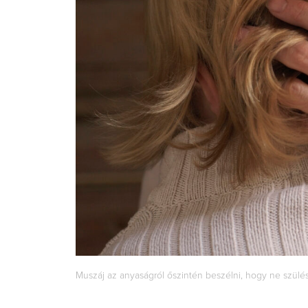
Muszáj az anyaságról őszintén beszélni, hogy ne szülés