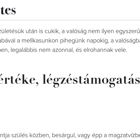
tes
ületésük után is cukik, a valóság nem ilyen egyszerű.
babával a mellkasunkon pihegünk napokig, a valóság
en, legalábbis nem azonnal, és elrohannak vele.
értéke, légzéstámogatá
ontja szülés közben, besárgul, vagy épp a magzatvízbe