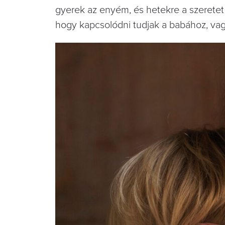
gyerek az enyém, és hetekre a szeretet
hogy kapcsolódni tudjak a babához, vag