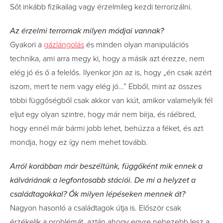
Sőt inkább fizikailag vagy érzelmileg kezdi terrorizálni.
Az érzelmi terrornak milyen módjai vannak?
Gyakori a
gázlángolás
és minden olyan manipulációs
technika, ami arra megy ki, hogy a másik azt érezze, nem
elég jó és ő a felelős. Ilyenkor jön az is, hogy „én csak azért
iszom, mert te nem vagy elég jó…” Ebből, mint az összes
többi függőségből csak akkor van kiút, amikor valamelyik fél
eljut egy olyan szintre, hogy már nem bírja, és ráébred,
hogy ennél már bármi jobb lehet, behúzza a féket, és azt
mondja, hogy ez így nem mehet tovább.
Arról korábban már beszéltünk, függőként mik ennek a
kálváriának a legfontosabb stációi. De mi a helyzet a
családtagokkal? Ők milyen lépéseken mennek át?
Nagyon hasonló a családtagok útja is. Először csak
érzékelik a problémát, aztán ahogy egyre nehezebb lesz a