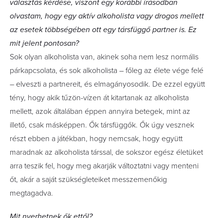
választás kérdése, viszont egy korábbi írásodban
olvastam, hogy egy aktív alkoholista vagy drogos mellett
az esetek többségében ott egy társfüggő partner is. Ez
mit jelent pontosan?
Sok olyan alkoholista van, akinek soha nem lesz normális
párkapcsolata, és sok alkoholista – főleg az élete vége felé
– elveszti a partnereit, és elmagányosodik. De ezzel együtt
tény, hogy akik tűzön-vízen át kitartanak az alkoholista
mellett, azok általában éppen annyira betegek, mint az
illető, csak másképpen. Ők társfüggők. Ők úgy vesznek
részt ebben a játékban, hogy nemcsak, hogy együtt
maradnak az alkoholista társsal, de sokszor egész életüket
arra teszik fel, hogy meg akarják változtatni vagy menteni
őt, akár a saját szükségleteiket messzemenőkig
megtagadva.
Mit nyerhetnek ők ettől?