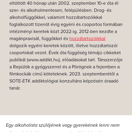
eltöltött 40 hónap után 2002. szeptember 10-e óta él
szer- és alkoholmentesen, felépülésben. Drog- és
alkoholfüggőkkel, valamint hozzátartozóikkal
foglalkozott tizenöt évig egyéni és csoportos formában
intézményi keretek közt 2022-ig. 2012-ben kezdte a
magánpraxisát, függőkkel és
hozzátartozóikkal
dolgozik egyéni keretek között, illetve hozzátartozói
csoportokat vezet. Évek óta függőség témájú cikkeket
publikál (www.addikt.hu), előadásokat tart. Társszerzője
a Repülök a gyógyszerrel és a Pörögnek a fejemben a
filmkockák című köteteknek. 2023. szeptemberétől a
SOTE-ETK addiktológiai konzultáns képzésén óraadó
tanár.
Egy alkoholista szülőjének vagy gyerekének lenni nem