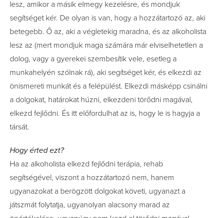
lesz, amikor a másik elmegy kezelésre, és mondjuk
segítséget kér. De olyan is van, hogy a hozzátartozó az, aki
betegebb. Ő az, aki a végletekig maradna, és az alkoholista
lesz az (mert mondjuk maga számára már elviselhetetlen a
dolog, vagy a gyerekei szembesítik vele, esetleg a
munkahelyén szólnak rá), aki segítséget kér, és elkezdi az
önismereti munkát és a felépülést. Elkezdi másképp csinálni
a dolgokat, határokat húzni, elkezdeni törődni magával,
elkezd fejlődni. És itt előfordulhat az is, hogy le is hagyja a
társát.
Hogy érted ezt?
Ha az alkoholista elkezd fejlődni terápia, rehab
segítségével, viszont a hozzátartozó nem, hanem
ugyanazokat a berögzött dolgokat követi, ugyanazt a
játszmát folytatja, ugyanolyan alacsony marad az