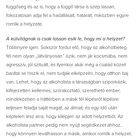
függőség és az is, hogy a függő társa is szép lassan,
fokozatosan adja fel a hadállásait, határait, miközben egyre
romlik a helyzete.
A külvilágnak is csak lassan esik le, hogy mi a helyzet?
Többnyire igen. Sokszor fordul elő, hogy az alkoholbeteg
fél nem olyan „látványosan” iszik, nem jár kocsmába, nem
agresszív, jól szituált, és ilyenkor akár még a család közeli
barátai se hiszik el, nem tudják elképzelni, hogy otthon baj
van. Lehet, hogy az alkoholista a társaságban sziporkázik,
kifejezetten kellemes, szórakoztató, szerethető ember,
mindeközben a háttérben a másik fél lépésről lépésre
teljesen feladja saját magát, az álmait, és egy idő után
képtelen lesz arra, hogy kilépjen az adott helyzetből. Az
alkoholista partner pedig nem nyújt segédkezet ahhoz,
hogy könnyen leválhasson a másik, amikor romlik a helyzet.