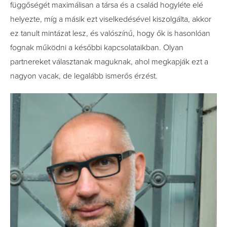
függőségét maximálisan a társa és a család hogyléte elé
helyezte, míg a másik ezt viselkedésével kiszolgálta, akkor
ez tanult mintázat lesz, és valószínű, hogy ők is hasonlóan
fognak működni a későbbi kapcsolataikban. Olyan
partnereket választanak maguknak, ahol megkapják ezt a
nagyon vacak, de legalább ismerős érzést.