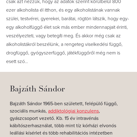
csak azt nézzük, hogy az adatok szerint körülbelül 800
ezer alkoholista él itthon, és egy alkoholistának vannak
szülei, testvérei, gyerekei, barátai, rögtön látszik, hogy egy-
egy alkoholfüggő élet sok más ember mindennapjait érinti,
veszélyezteti, vagy betegíti meg. És akkor még csak az
alkoholistákról beszélünk, a rengeteg viselkedési függő,
drogfüggő, gyógyszerfüggő, játékfüggőről még nem is
esett szó…
Bajzáth Sándor
Bajzáth Sándor 1965-ben született, felépülő függő,
szociális munkás,
addiktológiai konzulens
,
gyászcsoport vezető. Kb. 15 év intravénás
kábítószerhasználat, több mint tíz kórházi elvonós
leállási kísérlet és több rehabilitációs intézetben