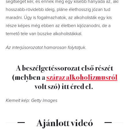
segítséget kér, és ennek még egy kisebb hányada az, aki
hosszabb-rövidebb ideig, pláne élethosszig józan tud
maradni. Úgy is fogalmazhatok, az alkoholisták egy kis
része képes még ebben az életben kijózanodni, de a
temető tele van büszke alkoholistákkal.
Az interjúsorozatot hamarosan folytatjuk.
A beszélgetéssorozat első részét
(melyben a
száraz alkoholizmusról
volt szó) itt éred el.
Kiemelt kép: Getty Images
Ajánlott videó