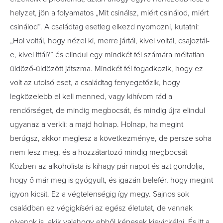
helyzet, jön a folyamatos „Mit csinálsz, miért csinálod, miért
csinálod”. A családtag esetleg elkezd nyomozni, kutatni:
„Hol voltál, hogy nézel ki, merre jártál, kivel voltál, csajoztál-
e, kivel ittál?” és elindul egy mindkét fél számára méltatlan
üldöző-üldözött játszma. Mindkét fél fogadkozik, hogy ez
volt az utolsó eset, a családtag fenyegetőzik, hogy
legközelebb el kell menned, vagy kihívom rád a
rendőrséget, de mindig megbocsát, és mindig újra elindul
ugyanaz a verkli: a majd holnap. Holnap, ha megint
berúgsz, akkor meglesz a következménye, de persze soha
nem lesz meg, és a hozzátartozó mindig megbocsát
Közben az alkoholista is kihagy pár napot és azt gondolja,
hogy ő már meg is gyógyult, és igazán belefér, hogy megint
igyon kicsit. Ez a végtelenségig így megy. Sajnos sok
családban ez végigkíséri az egész életutat, de vannak
olyanok is, akik valahogy ebből képesek kievickélni. És itt a