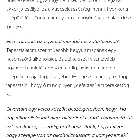
önértékelése, ugyanúgy nem kezd el törődni magával,
akkor jó eséllyel ez a kapcsolat szét fog menni. Ilyenkor a
felépülő függőnek már egy más minőségű kapcsolatra lesz
igénye.
És mi történik az egyedül maradó hozzátartozóval?
Tapasztalatom szerint később begyűjt magának egy
hasonszőrű alkoholistát, és utána azzal viszi tovább
ugyanazt a mintát egészen addig, amíg nem kezd el
felépülni a saját függőségéből. És egészen addig azt fogja
tapasztalni, hogy ő mindig ilyen „defektes” embereket fog
ki.
Olvastam egy veled készült beszélgetésben, hogy „Ha
egy alkoholista inni akar, akkor inni is fog”. Hogyan értsük
ezt, amikor egész eddig arról beszéltünk, hogy milyen
nagy szerepe van az alkoholizmusban a környezetnek?