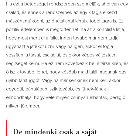
Ha ezt a betegséget rendszerben szemléljük, ahol van egy
család, és ennek a rendszernek az egyik tagja elkezd
másként működni, az óhatatlanul kihat a többi tagra is. Ez
pozitív értelemben is megtörténhet, ha az alkoholista látja,
hogy most ment el a falig, innen tovább már nem tudja
ugyanazt a játékot űzni, vagy ha igen, akkor el fogja
veszíteni a társát, családját, és ekkor képes változtatni,
segítséget kérni. Ha ez nem következik be, a társa kilép, és
ő iszik tovább, lehet, hogy később majd talál magának egy
újabb társfüggőt. Vagy ha már senkinek nem kell, akkor
egyedül, bánatában iszik tovább, és fűnek-fának
elmondhatja, hogy vele milyen csúnyán elbántak, pedig ő
milyen jó ember.
De mindenki csak a saját