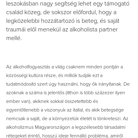
leszokásban nagy segítség lehet egy támogató
család közeg, de sokszor előfordul, hogy a
legközelebbi hozzátartozó is beteg, és saját
traumái elől menekül az alkoholista partner
mellé.
Az alkoholfogyasztás a világ csaknem minden pontján a
közösségi kultúra része, és milliók tudják ezt a
tudatmódosító szert úgy használni, hogy ők irányítanak. De
azoknak a száma is jelentős (itthon is több százezer ilyen
ember van), akiknek sokkal összetettebb és
egyenlőtlenebb a viszonyuk az itallal, és akik betegsége
nemcsak a saját, de a környezetük életét is tönkreteszi. Az
alkoholizmus Magyarországon a legszélesebb társadalmi
rétegeket érintő, hosszú ideje fennálló probléma, amiről