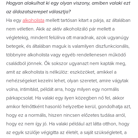
Hogyan alakulhat ki egy olyan viszony, amiben valaki ezt
az áldozatszerepet választja?
Ha egy
alkoholista
mellett tartósan kitart a párja, az általában
nem véletlen. Akik az aktív alkoholizáló pár mellett a
végletekig, mindent felülírva ott maradnak, azok ugyanúgy
betegek, és általában maguk is valamilyen diszfunkcionális,
többnyire alkoholista vagy egyéb rendellenesen működő
családból jönnek. Ők sokszor ugyanazt nem kapták meg,
amit az alkoholista is nélkülöz: eszközöket, amikkel a
nehézségeket kezelni lehet, olyan szeretet, amire vágytak
volna, intimitást, példát arra, hogy milyen egy normális
párkapcsolat. Ha valaki egy ilyen közegben nő fel, akkor
amikor felnőttként hasonló helyzetbe kerül, gondolhatja azt,
hogy ez a normális, hiszen nincsen előzetes tudása arról,
hogy ez nem így jó. Ha valaki például azt látta otthon, hogy
az egyik szülője végigitta az életét, a saját szükségleteit, a