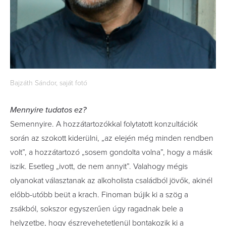
Bajzáth Sándor, saját fotó
Mennyire tudatos ez?
Semennyire. A hozzátartozókkal folytatott konzultációk
során az szokott kiderülni, „az elején még minden rendben
volt”, a hozzátartozó „sosem gondolta volna”, hogy a másik
iszik. Esetleg „ivott, de nem annyit”. Valahogy mégis
olyanokat választanak az alkoholista családból jövők, akinél
előbb-utóbb beüt a krach. Finoman bújik ki a szög a
zsákból, sokszor egyszerűen úgy ragadnak bele a
helyzetbe, hogy észrevehetetlenül bontakozik ki a