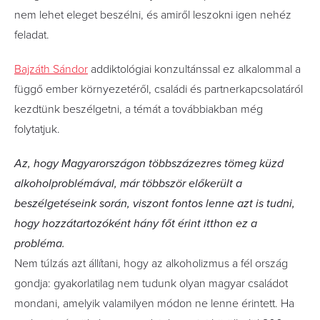
nem lehet eleget beszélni, és amiről leszokni igen nehéz
feladat.
Bajzáth Sándor
addiktológiai konzultánssal ez alkalommal a
függő ember környezetéről, családi és partnerkapcsolatáról
kezdtünk beszélgetni, a témát a továbbiakban még
folytatjuk.
Az, hogy Magyarországon többszázezres tömeg küzd
alkoholproblémával, már többször előkerült a
beszélgetéseink során, viszont fontos lenne azt is tudni,
hogy hozzátartozóként hány főt érint itthon ez a
probléma.
Nem túlzás azt állítani, hogy az alkoholizmus a fél ország
gondja: gyakorlatilag nem tudunk olyan magyar családot
mondani, amelyik valamilyen módon ne lenne érintett. Ha