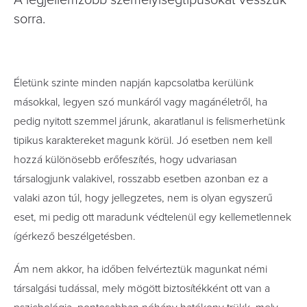
A legjellemzőbb személyiségtípusokat vesszük
sorra.
Életünk szinte minden napján kapcsolatba kerülünk
másokkal, legyen szó munkáról vagy magánéletről, ha
pedig nyitott szemmel járunk, akaratlanul is felismerhetünk
tipikus karaktereket magunk körül. Jó esetben nem kell
hozzá különösebb erőfeszítés, hogy udvariasan
társalogjunk valakivel, rosszabb esetben azonban ez a
valaki azon túl, hogy jellegzetes, nem is olyan egyszerű
eset, mi pedig ott maradunk védtelenül egy kellemetlennek
ígérkező beszélgetésben.
Ám nem akkor, ha időben felvérteztük magunkat némi
társalgási tudással, mely mögött biztosítékként ott van a