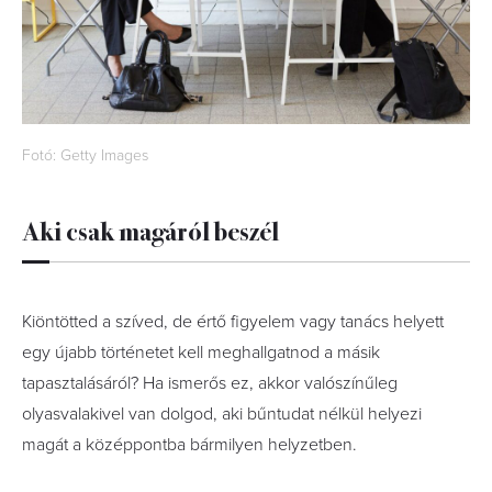
Fotó: Getty Images
Aki csak magáról beszél
Kiöntötted a szíved, de értő figyelem vagy tanács helyett
egy újabb történetet kell meghallgatnod a másik
tapasztalásáról? Ha ismerős ez, akkor valószínűleg
olyasvalakivel van dolgod, aki bűntudat nélkül helyezi
magát a középpontba bármilyen helyzetben.