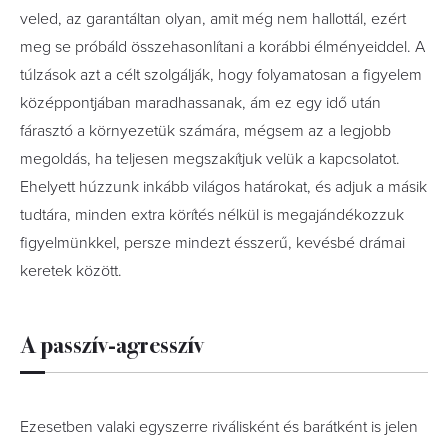
veled, az garantáltan olyan, amit még nem hallottál, ezért
meg se próbáld összehasonlítani a korábbi élményeiddel. A
túlzások azt a célt szolgálják, hogy folyamatosan a figyelem
középpontjában maradhassanak, ám ez egy idő után
fárasztó a környezetük számára, mégsem az a legjobb
megoldás, ha teljesen megszakítjuk velük a kapcsolatot.
Ehelyett húzzunk inkább világos határokat, és adjuk a másik
tudtára, minden extra körítés nélkül is megajándékozzuk
figyelmünkkel, persze mindezt ésszerű, kevésbé drámai
keretek között.
A passzív-agresszív
Ezesetben valaki egyszerre riválisként és barátként is jelen