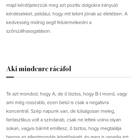
majd kérdőjelezzük meg azt pozitív dolgokra irányuló
kérdésekkel, például, hogy mit tekint jónak az életében. A
kedvesség midnig segít felülemelkedni a
szőrszálhasogatáson.
Aki mindenre rácáfol
Te azt mondod, hogy A, de ő biztos, hogy B-t mond, vagy
ami még rosszabb, ezen belül is csak a negatívra
koncentrál. Szép napunk van, de túlságosan meleg,
fantasztikus volt a színdarab, csak ne lettek volna olyan
sokan, vagyis bármit említesz, ő biztos, hogy megtalálja
benne az ellentmondás lehetőségét, és meg is ragadja azt.