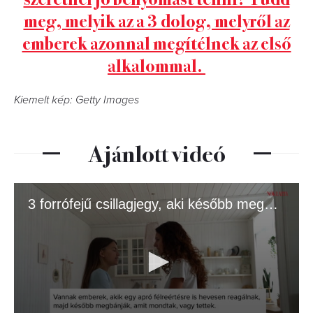
meg, melyik az a 3 dolog, melyről az
emberek azonnal megítélnek az első
alkalommal.
Kiemelt kép: Getty Images
Ajánlott videó
3 forrófejű csillagjegy, aki később megbánja a kitöréseit