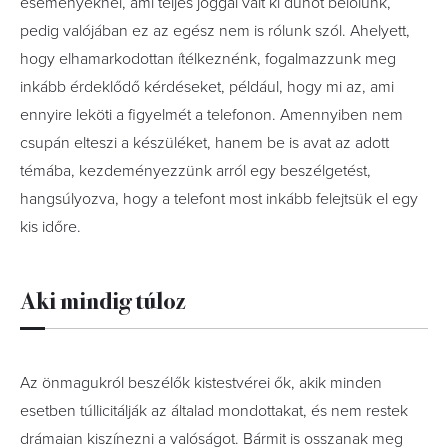
eseményeknél, ami teljes joggal vált ki dühöt belőlünk,
pedig valójában ez az egész nem is rólunk szól. Ahelyett,
hogy elhamarkodottan ítélkeznénk, fogalmazzunk meg
inkább érdeklődő kérdéseket, például, hogy mi az, ami
ennyire leköti a figyelmét a telefonon. Amennyiben nem
csupán elteszi a készüléket, hanem be is avat az adott
témába, kezdeményezzünk arról egy beszélgetést,
hangsúlyozva, hogy a telefont most inkább felejtsük el egy
kis időre.
Aki mindig túloz
Az önmagukról beszélők kistestvérei ők, akik minden
esetben túllicitálják az általad mondottakat, és nem restek
drámaian kiszínezni a valóságot. Bármit is osszanak meg