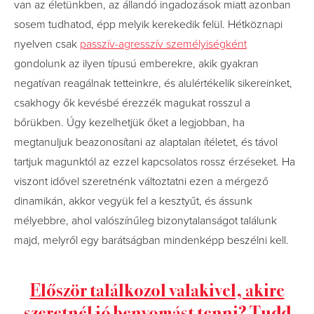
van az életünkben, az állandó ingadozások miatt azonban
sosem tudhatod, épp melyik kerekedik felül. Hétköznapi
nyelven csak
passzív-agresszív személyiségként
gondolunk az ilyen típusú emberekre, akik gyakran
negatívan reagálnak tetteinkre, és alulértékelik sikereinket,
csakhogy ők kevésbé érezzék magukat rosszul a
bőrükben. Úgy kezelhetjük őket a legjobban, ha
megtanuljuk beazonosítani az alaptalan ítéletet, és távol
tartjuk magunktól az ezzel kapcsolatos rossz érzéseket. Ha
viszont idővel szeretnénk változtatni ezen a mérgező
dinamikán, akkor vegyük fel a kesztyűt, és ássunk
mélyebbre, ahol valószínűleg bizonytalanságot találunk
majd, melyről egy barátságban mindenképp beszélni kell.
Először találkozol valakivel, akire
szeretnél jó benyomást tenni? Tudd