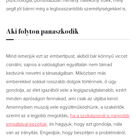
pszichológia, pontosabban néhány hatékony trükk, mely
segít jól bánni még a legbosszantóbb személyiségekkel is.
Aki folyton panaszkodik
Mind ismerjük ezt az embertípust, akiből bár könnyű viccet
csinálni, sajnos a valóságban egyáltalán nem támad
kedvünk nevetni a társaságában. Miközben más
emberekkel sokkal rosszabb dolgok történnek, ő úgy
gondolja, az élet igazából vele a legigazságtalanabb, ezért
minden apróságon fennakad, ami csak az útjába kerül.
Amennyiben muszáj vele együttműködnünk, a szakértők
szerint az a legjobb megoldás,
ha a szokásosnál is nagyobb
empátiával kezeljük,
és hagyjuk, hogy azt gondolja, nála
van az irányítás. Engedjük, hogy beszéljen a problémáiról,