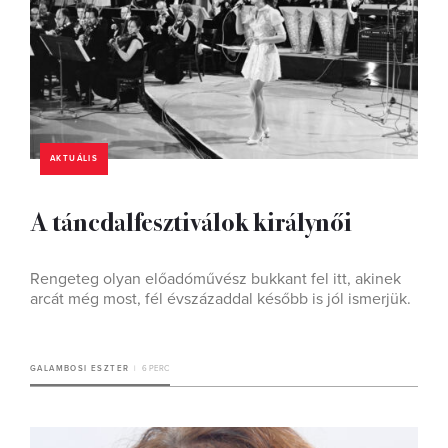
AKTUÁLIS
A táncdalfesztiválok királynői
Rengeteg olyan előadóművész bukkant fel itt, akinek
arcát még most, fél évszázaddal később is jól ismerjük.
GALAMBOSI ESZTER
6 PERC