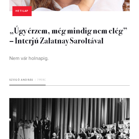
HETILAP
„Úgy érzem, még mindig nem elég”
– Interjú Zalatnay Saroltával
Nem vár holnapig.
SZEGŐ ANDRÁS
7 PERC