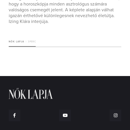
hogy a horoszkópja minden asztrológus számára
valóságos csemegét jelent. A képlete alapján válhat
igazán érthetővé különlegesnek nevezhető életútja.
Izing Klára interjúja.
NŐK LAPJA
3 PERC