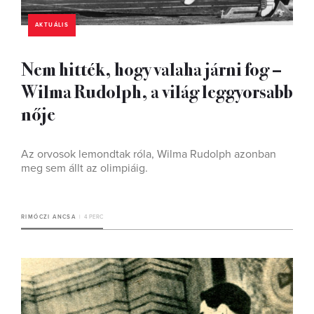
AKTUÁLIS
Nem hitték, hogy valaha járni fog –
Wilma Rudolph, a világ leggyorsabb
nője
Az orvosok lemondtak róla, Wilma Rudolph azonban
meg sem állt az olimpiáig.
RIMÓCZI ANCSA
4 PERC