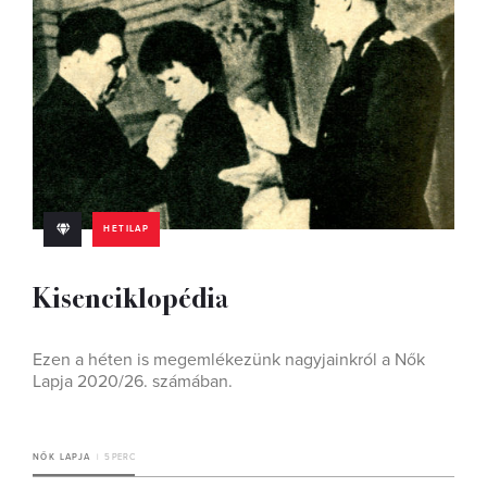
HETILAP
Kisenciklopédia
Ezen a héten is megemlékezünk nagyjainkról a Nők
Lapja 2020/26. számában.
NŐK LAPJA
5 PERC