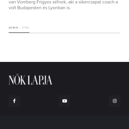
van Vomberg Frigyes séfnek, aki a sikercsapat coach-a
volt Budapesten és Lyonban is.
ADMIN
7 PERC