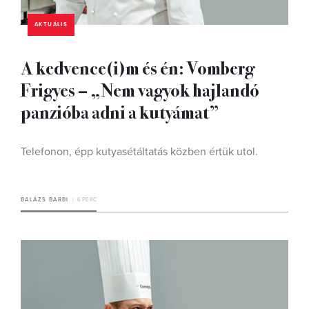
AKTUÁLIS
A kedvence(i)m és én: Vomberg
Frigyes – „Nem vagyok hajlandó
panzióba adni a kutyámat”
Telefonon, épp kutyasétáltatás közben értük utol.
BALÁZS BARBI
6 PERC